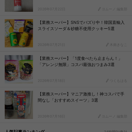
2026年07月22日
ヨムーノ 編集部
【業務スーパー】SNSでバズり中！韓国直輸入
スライスソーダ＆砂糖不使用クッキー5選
2026年07月21日
木南きなこ
【業務スーパー】「1度食べたら止まらん！」
「アレンジ無限」コスパ最強おつまみ3選
2026年07月18日
つくもはる
【業務スーパー】マニア激推し！神コスパで手
間なし「おすすめスイーツ」3選
2026年07月16日
ヨムーノ 編集部
人気記事ランキング
24時間PV集計