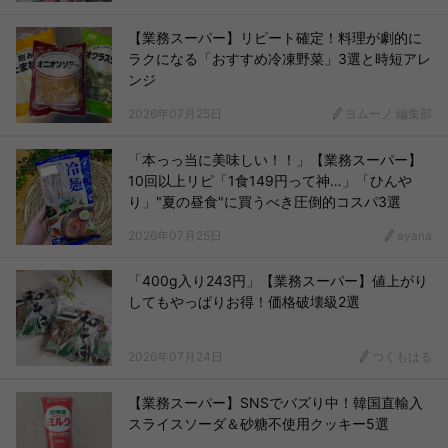
【業務スーパー】リピート確定！料理が劇的に
ラクになる「おすすめ冷凍野菜」3選と時短アレ
ンジ
2026年07月25日
ヨムーノ 編集部
「本っっ当に美味しい！！」【業務スーパー】
10回以上リピ「1食149円って神…」「ひんや
り」"夏の昼食"に買うべき圧倒的コスパ3選
2026年07月25日
ayana
「400g入り243円」【業務スーパー】値上がり
してもやっぱりお得！価格破壊級2選
2026年07月24日
つくもはる
【業務スーパー】SNSでバズり中！韓国直輸入
スライスソーダ＆砂糖不使用クッキー5選