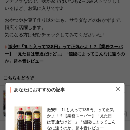
プチプラなので、我が家ではいつも2～3袋ストックして
いるほど、お気に入りです♪
おやつやお菓子作り以外にも、サラダなどのおかずまで、
幅広く活躍します。
気になる方はぜひチェックしてみてくださいね！
激安!!「1Lも入って138円」って正気かよ！？【業務スーパ
ー】「見た目は普通だけど…」「値段によってこんなに違うの
か」超本音レビュー
こちらもどうぞ
あなたにおすすめの記事
コストコマニアが実践！【大人気ミニサイズのチ
ーズ】“10分で完成”絶品アレンジ「棚からなくな
る前に買い占めたい！」
激安!!「1Lも入って138円」って正気
2026/05/19
PR
かよ！？【業務スーパー】「見た目
は普通だけど…」「値段によってこん
なに違うのか」超本音レビュー