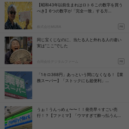
【昭和43年以前生まれはロト６この数字を買う
べき】6つの数字が「完全一致」する方...
株式会社MURA
PR
同じ宝くじなのに、当たる人と外れる人の違い
実は“ここ”でした
合同会社デジタルファーム
PR
「1キロ368円」あっという間になくなる！【業
務スーパー】「ストックにも超便利」...
うぉ！うんっめぇ〜〜！！発売早々すごい売
行！？【ファミマ】「ウマすぎて酔っ払うん...