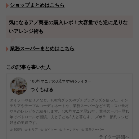
ショップまとめはこちら
気になるアノ商品の購入レポ！大容量でも逆に足りな
いアレンジ術も
業務スーパーまとめはこちら
この記事を書いた人
100均マニアの3児ママWebライター
つくもはる
ダイソーやセリアなど、100均グッズやプチプラグッズを使った、イン
テリアやテーブルコーディネートや、業務スーパーなどの高コスパ食材
やそのレシピをご紹介します。100均マニア歴23年、業務スーパー歴15
年でパトロールが習慣。夫と子ども3人と暮らす、 ズボラ・節約レシピ
好きの主婦です。
100均
セリア
ダイソー
キャンドゥ
業務スーパー
ライター詳細へ