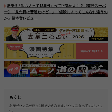
激安!!「1Lも入って138円」って正気かよ！？【業務スーパ
ー】「見た目は普通だけど…」「値段によってこんなに違うの
か」超本音レビュー
もくじ
お菓子・パン作りに最適♪そのままおやつに食べてもおいし
い