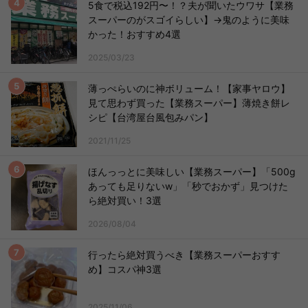
5食で税込192円〜！？夫が聞いたウワサ【業務
スーパーのがスゴイらしい】→鬼のように美味
かった！おすすめ4選
2025/03/23
薄っぺらいのに神ボリューム！【家事ヤロウ】
見て思わず買った【業務スーパー】薄焼き餅レ
シピ【台湾屋台風包みパン】
2021/11/25
ほんっっとに美味しい【業務スーパー】「500g
あっても足りないw」「秒でおかず」見つけた
ら絶対買い！3選
2026/08/04
行ったら絶対買うべき【業務スーパーおすす
め】コスパ神3選
2025/11/06