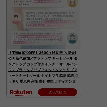
【半額×10%OFF】3690→1661円 ＼楽天1
位★新色追加／ブラトップ キャミソール タ
ンクトップ カップ付きインナー オールイン
ワンブラトップ リブフィットタンク リブフ
ィットキャミソール ナイトブラ 脇高 脇肉 ス
ッキリ 垂れ胸 産後 寄せ 谷間 ラディアンヌ
楽天で購入