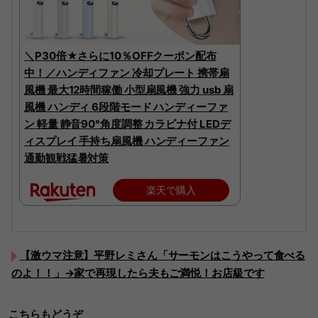
＼P30倍★さらに10％OFFクーポン配布
中！／ハンディファン 冷却プレート 携帯扇
風機 最大12時間稼働 小型扇風機 強力 usb 扇
風機 ハンディ 6段階モード ハンディーファ
ン 軽量 静音90°角度調整 カラビナ付 LEDデ
ィスプレイ 手持ち扇風機 ハンディーファン
通勤観戦猛暑対策
楽天で購入
【激ウマ注意】平野レミさん「サーモンはこうやって食べる
のよ！！」→家で再現したら夫もご満悦！お店級です
こちらもどうぞ