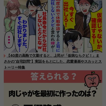
【40度の高熱で欠勤すると、上司が「仮病ならクビ！」ま
さかの“自宅訪問”】実話をもとにした、恋愛漫画やスカッとス
トーリー特集