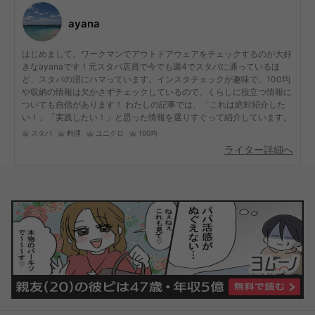
ayana
はじめまして。ワークマンでアウトドアウェアをチェックするのが大好
きなayanaです！元スタバ店員で今でも週4でスタバに通っているほ
ど、スタバの沼にハマっています。インスタチェックが趣味で、100均
や収納の情報は欠かさずチェックしているので、くらしに役立つ情報に
ついても自信があります！ わたしの記事では、「これは絶対紹介した
い！」「実践したい！」と思った情報を選りすぐって紹介しています。
スタバ
料理
ユニクロ
100均
ライター詳細へ