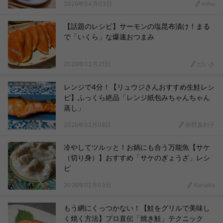
2026年04月03日
miho
【話題のレシピ】サーモンの塩昆布漬け！まる
で「いくら」な爆速おつまみ
2026年03月21日
だいき
レンジで4分！【リュウジさんおすすめ生鮭レシ
ピ】ふっくら絶品「レンジ紙包みちゃんちゃん
蒸し」
2026年02月08日
井野真利子
冷やしてツルッと！お鍋にも合う万能魚【サケ
（切り身）】おすすめ「サケのぎょうざ」レシ
ピ
2026年02月03日
Kanako
もう網にくっつかない！【鮭をグリルで美味し
く焼く方法】プロ直伝「焼き鮭」テクニック