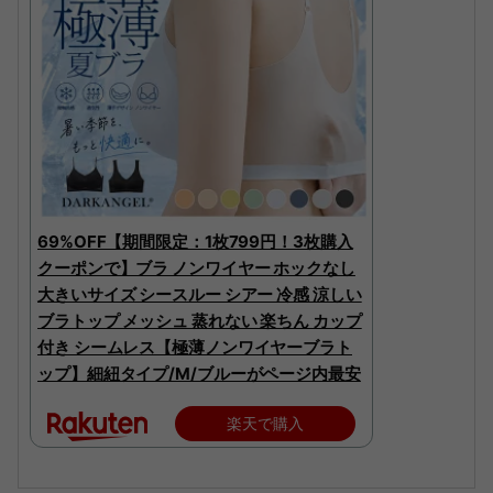
69%OFF【期間限定：1枚799円！3枚購入
クーポンで】ブラ ノンワイヤー ホックなし
大きいサイズ シースルー シアー 冷感 涼しい
ブラトップ メッシュ 蒸れない 楽ちん カップ
付き シームレス【極薄ノンワイヤーブラト
ップ】細紐タイプ/M/ブルーがページ内最安
楽天で購入