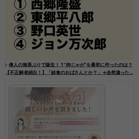
偉人の無茶ぶりで誕生！？"肉じゃが”を最初に作ったのは？
【不正解者続出！】「給食のおばさんとか？」→全然違った…