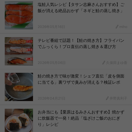
塩鮭人気レシピ【タサン志麻さんおすすめ】ご
飯が消える絶品おかず「ネギと鮭の蒸し焼き」
2026年05月16日
miho
テレビ番組で話題！【鮭の焼き方】フライパン
でふっくら！プロ直伝の蒸し焼き＆選び方
2026年05月06日
久保田まゆ香
鮭の焼き方で味が激変！シェフ直伝「皮を側面
に当てる」裏ワザで臭みが消える？検証レポ
2026年04月21日
井野真利子
お弁当にも【栗原はるみさんおすすめ】焼かず
に炊飯器で一発！絶品「塩ざけご飯のおにぎ
り」レシピ