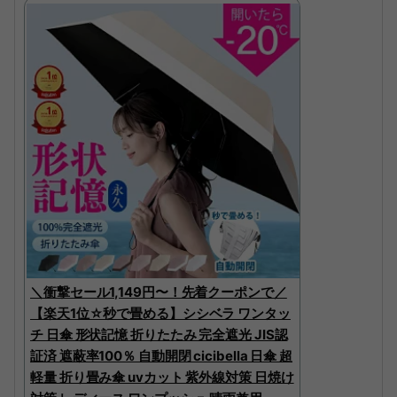
＼衝撃セール1,149円〜！先着クーポンで／
【楽天1位☆秒で畳める】シシベラ ワンタッ
チ 日傘 形状記憶 折りたたみ 完全遮光 JIS認
証済 遮蔽率100％ 自動開閉 cicibella 日傘 超
軽量 折り畳み傘 uvカット 紫外線対策 日焼け