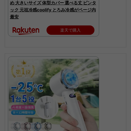
め 大きいサイズ 体型カバー 選べる丈 ピンタ
ック 元祖冷感coolify とろみ冷感がページ内
最安
楽天で購入