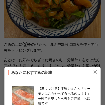
ご飯の上に③をのせたら、真ん中部分に凹みを作って卵
黄をトッピングします。
あとは、お好みでちぎった焼きのり（分量外）をかけたら
完成です！青じそ、すりごま（ともに分量外）を追いがけ
してもいいそうですよ。
あなたにおすすめの記事
【激ウマ注意】平野レミさん「サー
モンはこうやって食べるのよ！！」
→家で再現したら夫もご満悦！お店
級です