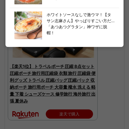
ホワイトソースなしで激ウマ！【タ
サン志麻さん】やっぱりすごい方だ...
「あつあつグラタン」神ワザに脱
帽！
【楽天1位】 トラベルポーチ 圧縮 8点セット
圧縮ポーチ 旅行用圧縮袋 衣類 旅行 圧縮袋 便
利グッズ トラベル 圧縮バッグ 圧縮バック 収
納ポーチ 旅行用ポーチ 大容量 撥水 洗える 軽
量 下着 シューズケース 修学旅行 海外旅行 出
張 夏休み
楽天で購入