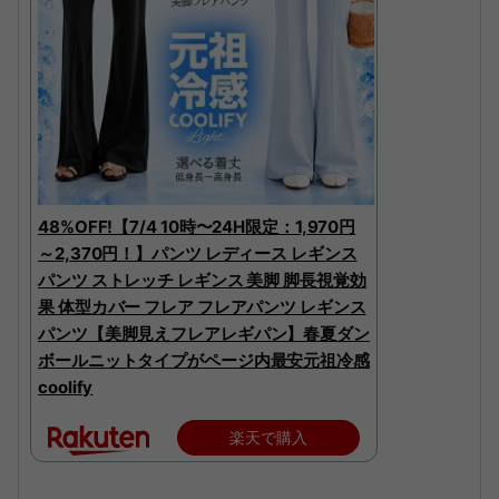
48%OFF!【7/4 10時〜24H限定：1,970円
～2,370円！】パンツ レディース レギンス
パンツ ストレッチ レギンス 美脚 脚長視覚効
果 体型カバー フレア フレアパンツ レギンス
パンツ【美脚見えフレアレギパン】春夏ダン
ボールニットタイプがページ内最安元祖冷感
coolify
楽天で購入