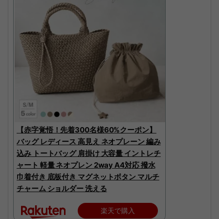
【赤字覚悟！先着300名様60%クーポン】
バッグ レディース 高見え ネオプレーン 編み
込み トートバッグ 肩掛け 大容量 イントレチ
ャート 軽量 ネオプレン 2way A4対応 撥水
巾着付き 底板付き マグネットボタン マルチ
チャーム ショルダー 洗える
楽天で購入