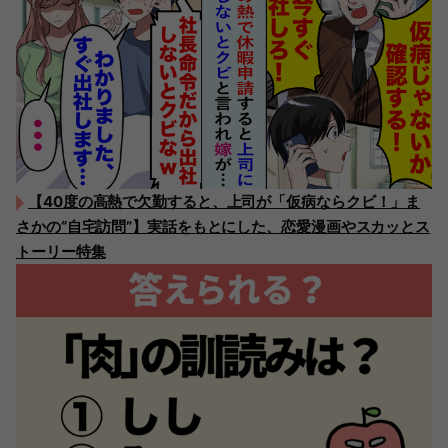
【40度の高熱で欠勤すると、上司が「仮病ならクビ！」ま
さかの“自宅訪問”】実話をもとにした、恋愛漫画やスカッとス
トーリー特集