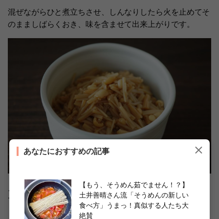
混ぜながらひと煮立ちさせ、しんなりしたら火を止めてそ
のまましばらくおき、味を含ませて出来上がりです。
あなたにおすすめの記事
【もう、そうめん茹でません！？】
えのきだけのうす味煮は冷蔵室で3日間保存が可能だそう
土井善晴さん流「そうめんの新しい
です。
食べ方」うまっ！真似する人たち大
絶賛