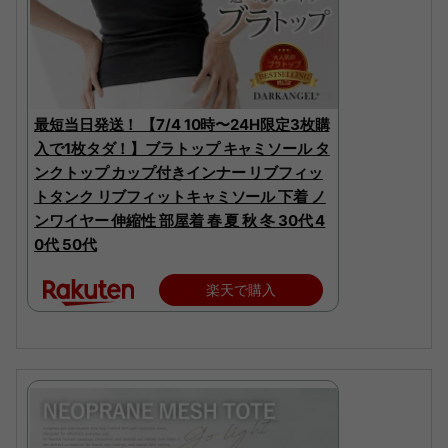
最短当日発送！ 【7/4 10時〜24H限定3枚購
入で1枚タダ！】ブラトップ キャミソール タ
ンクトップ カップ付きインナー リブフィッ
トタンク リブフィットキャミソール 下着 ノ
ンワイヤー 伸縮性 部屋着 春 夏 秋 冬 30代 4
0代 50代
楽天で購入