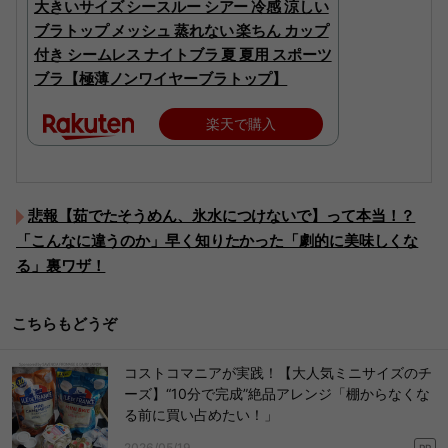
大きいサイズ シースルー シアー 冷感 涼しい
ブラトップ メッシュ 蒸れない 楽ちん カップ
付き シームレス ナイトブラ 夏 夏用 スポーツ
ブラ【極薄ノンワイヤーブラトップ】
楽天で購入
悲報【茹でたそうめん、氷水につけないで】って本当！？
「こんなに違うのか」早く知りたかった「劇的に美味しくな
る」裏ワザ！
こちらもどうぞ
コストコマニアが実践！【大人気ミニサイズのチ
ーズ】“10分で完成”絶品アレンジ「棚からなくな
る前に買い占めたい！」
2026/05/19