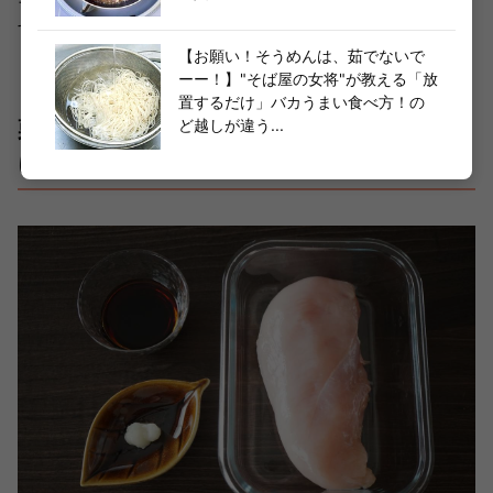
そうめんにはもちろん、ご飯のお供としてもおすすめで
す。
【お願い！そうめんは、茹でないで
ーー！】"そば屋の女将"が教える「放
置するだけ」バカうまい食べ方！の
ど越しが違う...
栗原はるみさんおすすめトッピング②「鶏の
にんにくじょうゆ焼き」レシピ