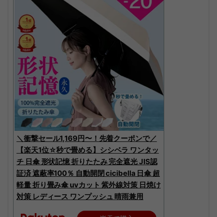
＼衝撃セール1,169円〜！先着クーポンで／
【楽天1位☆秒で畳める】シシベラ ワンタッ
チ 日傘 形状記憶 折りたたみ 完全遮光 JIS認
証済 遮蔽率100％ 自動開閉 cicibella 日傘 超
軽量 折り畳み傘 uvカット 紫外線対策 日焼け
対策 レディース ワンプッシュ 晴雨兼用