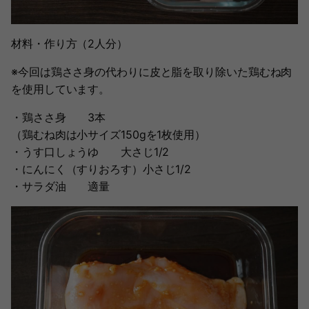
材料・作り方（2人分）
※今回は鶏ささ身の代わりに皮と脂を取り除いた鶏むね肉
を使用しています。
・鶏ささ身 3本
（鶏むね肉は小サイズ150gを1枚使用）
・うす口しょうゆ 大さじ1/2
・にんにく（すりおろす）小さじ1/2
・サラダ油 適量