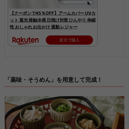
【クーポンで45％OFF】アームカバー UVカ
ット 遮光 接触冷感 日焼け対策 ひんやり 伸縮
性 おしゃれ お出かけ 通勤 レジャー
楽天で購入
「薬味・そうめん」を用意して完成！