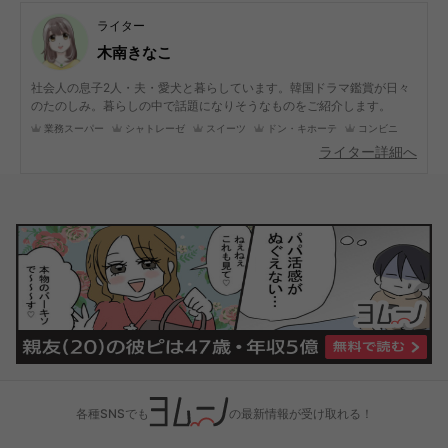
ライター
木南きなこ
社会人の息子2人・夫・愛犬と暮らしています。韓国ドラマ鑑賞が日々
のたのしみ。暮らしの中で話題になりそうなものをご紹介します。
業務スーパー
シャトレーゼ
スイーツ
ドン・キホーテ
コンビニ
ライター詳細へ
各種SNSでも
の最新情報が受け取れる！