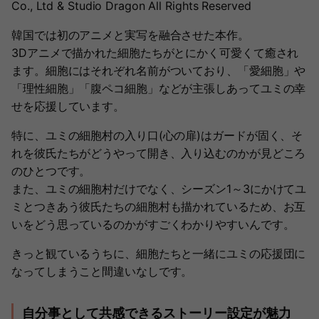
Co., Ltd & Studio Dragon All Rights Reserved
韓国では初のアニメと実写を融合させた本作。
3Dアニメで描かれた細胞たちがとにかく可愛くて癒され
ます。細胞にはそれぞれ名前がついており、「愛細胞」や
「理性細胞」「腹ペコ細胞」などが主張しあってユミの幸
せを応援しています。
特に、ユミの細胞村の入り口(心の扉)はガードが固く、そ
れを彼氏たちがどうやって開き、入り込むのかが見どころ
のひとつです。
また、ユミの細胞村だけでなく、シーズン1～3にかけてユ
ミとつきあう彼氏たちの細胞村も描かれているため、お互
いをどう思っているのかがすごくわかりやすいんです。
きっと観ているうちに、細胞たちと一緒にユミの応援団に
なってしまうこと間違いなしです。
自分事として共感できるストーリー設定が魅力