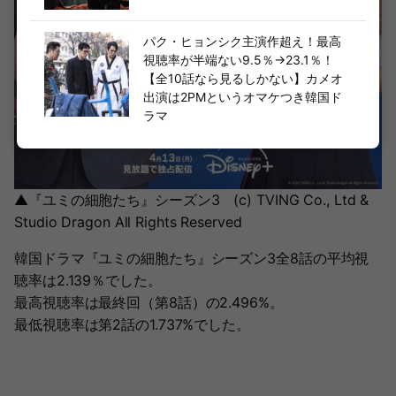
パク・ヒョンシク主演作超え！最高
視聴率が半端ない9.5％→23.1％！
【全10話なら見るしかない】カメオ
出演は2PMというオマケつき韓国ド
ラマ
▲『ユミの細胞たち』シーズン3 (c) TVING Co., Ltd &
Studio Dragon All Rights Reserved
韓国ドラマ『ユミの細胞たち』シーズン3全8話の平均視
聴率は2.139％でした。
最高視聴率は最終回（第8話）の2.496%。
最低視聴率は第2話の1.737%でした。