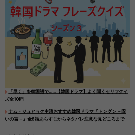
「早く」を韓国語で……【韓国ドラマ】よく聞くセリフクイ
ズ全10問
ナム・ジュヒョク主演おすすめ韓国ドラマ『トングン －呪
いの宮－』全8話あらすじからネタバレ注意な見どころまで