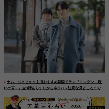
ナム・ジュヒョク主演おすすめ韓国ドラマ『トングン －呪
いの宮－』全8話あらすじからネタバレ注意な見どころまで