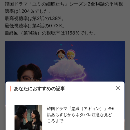
韓国ドラマ『ユミの細胞たち』シーズン2全14話の平均視
聴率は1.204％でした。
最高視聴率は第2話の1.38%。
最低視聴率は第4話の0.73%。
最終回（第14話）の視聴率は1.168％でした。
あなたにおすすめの記事
韓国ドラマ『悪縁（アギョン）』全6
話あらすじからネタバレ注意な見ど
ころまで