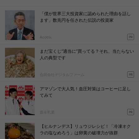
「僕が世界三大投資家に認められた理由を話し
ます」数兆円を任された伝説の投資家
Acoco.
PR
まだ宝くじ“適当に”買ってる？それ、当たらない
人の典型です
合同会社デジタルファーム
PR
アマゾンで大人気！血圧対策はコーヒーに足し
てみて
森永乳業
PR
【ヒルナンデス】リュウジレシピ！「冷凍オク
ラの塩なめろう」は卵黄の破壊力が抜群