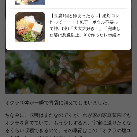
【豆腐1個と卵あったら…】絶対コレ
作ってーー！！包丁・ボウル不要っ
て神…(泣)「大大大好き！」「完成し
た姿は想像以上」Xで作ったレポ続々
オクラ10本が一瞬で胃袋に消えてしまいました。
ちなみに、収穫はまだなのですが、わが家の家庭菜園でも
オクラを育てていて、もう少しすると、宇宙に送りたくな
るくらい収穫できるので、その季節はこの「オクラの塩ユ