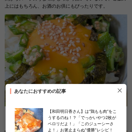
上にはもちろん、お酒のお供にもぴったりです。
あなたにおすすめの記事
【和田明日香さん】は“鶏もも肉”をこ
くぅ～っっ！卵黄を崩して味の変化を楽しんでみてもこれ
うするのね！？「でっかいやつ2枚が
また美味っ！
ペロリだよ！」「このジューシーさ
よ！」お箸止まらぬ"優勝"レシピ！