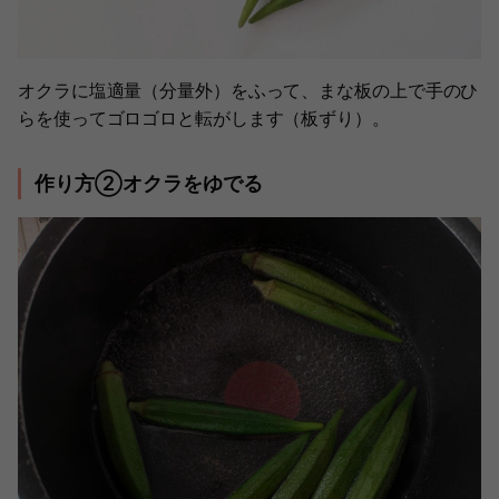
オクラに塩適量（分量外）をふって、まな板の上で手のひ
らを使ってゴロゴロと転がします（板ずり）。
作り方②オクラをゆでる