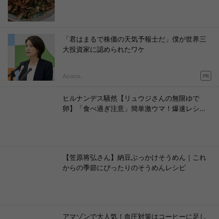
「君はまるで株価の天気予報士だ」僕が世界三
大投資家に認められたワケ
Acoco.
PR
ヒルナンデス騒然【リュウジさんの無限ゆで
卵】「食べ過ぎ注意」簡単激ウマ！爆速レシ...
【笠原将弘さん】納豆ぶっかけそうめん｜これ
からの季節にぴったりのそうめんレシピ
アマゾンで大人気！血圧対策はコーヒーに足し