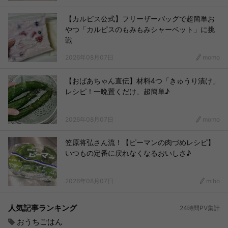
【カルピス公式】フリーザーバッグで超簡単お
やつ「カルピスのもみもみシャーベット」に挑
戦
2026年08月07日
momo
【おばあちゃん直伝】材料4つ「きゅうり漬け」
レシピ！一晩置くだけ、超簡単♪
2026年08月07日
momo
笠原将弘さん流！【ピーマンの肉づめレシピ】
いつもの定番に戻れなくなるおいしさ♪
2026年08月07日
miho
人気記事ランキング
24時間PV集計
おうちごはん