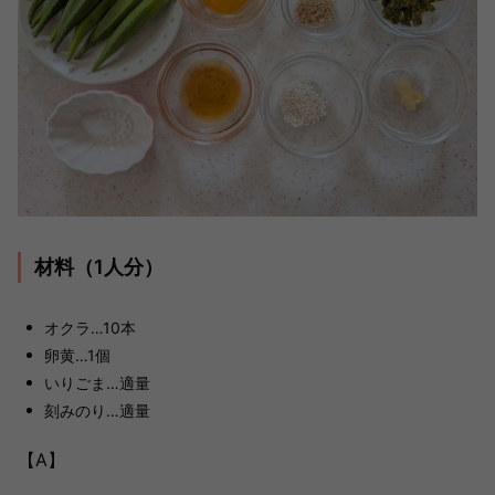
材料（1人分）
オクラ…10本
卵黄…1個
いりごま…適量
刻みのり…適量
【A】