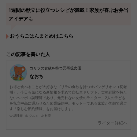
1週間の献立に役立つレシピが満載！家族が喜ぶお弁当
アイデアも
おうちごはんまとめはこちら
この記事を書いた人
ゴリラの食欲を持つ元再現女優
なおち
お得と食べることが大好きなゴリラの食欲を持つオバンゲリオン（初老
機）。今日も気になる新情報を求めて自転車ドリフト。実務経験を持た
ないヘッポコ調理師であり、元売れない女優のライター。2人の子ども
を私立中高に通わせるため爆節約中。モットーである家族が笑顔で過ご
す「楽しむ節約情報」をお届けします。
調理師
グルメ
料理
ライター詳細へ