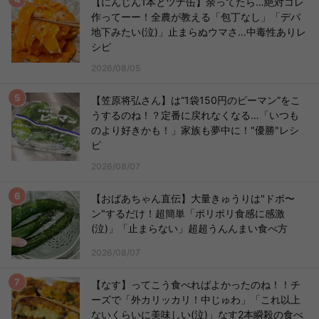
【にんじん1本とツナ缶】余ってたら…絶対コレ
作ってーー！全農が教える「包丁なし」「デパ
地下みたい(泣)」止まらぬウマさ…中毒性ありレ
シピ
2026/08/05
【笠原将弘さん】は“1袋150円のピーマン”をこ
うするのね！？定番に戻れなくなる…「いつも
のより好きかも！」家族も夢中に！"優勝"レシ
ピ
2026/08/07
【おばあちゃん直伝】大量きゅうりは"ドボ〜
ン"するだけ！超簡単「ポリポリ食感に感激
(泣)」「止まらない」超超うんんまい食べ方
2026/08/07
【なす】ってこう食べればよかったのね！！チ
ーズで「外カリッカリ！中じゅわ」「これ以上
ないくらいに美味しい(泣)」なす2本瞬殺の食べ