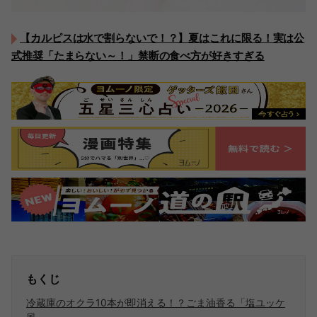
【カルピスは水で割らないで！？】夏はこれに限る！実は公
式推奨「たまらない～！」禁断の食べ方が好きすぎる
もくじ
冷蔵庫のオクラ10本が即消える！？ごま油香る「塩ユッケ