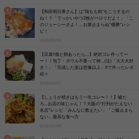
【和田明日香さん】は“鶏もも肉”をこうするの
ね！？「でっかいやつ2枚がペロリだよ！」「こ
のジューシーさよ！」お箸止まらぬ"優勝"レシ
ピ！
2026/08/05
【豆腐1個と卵あったら…】絶対コレ作ってー
ー！！包丁・ボウル不要って神…(泣)「大大大好
き！」「完成した姿は想像以上」Xで作ったレポ
続々
2026/08/07
【しょうが焼きはもう一生コレ〜！！】嘘だ
ろ…お店の味じゃん！？大阪の"行列がたえない
名店"レシピ「みんなに教えたい」「ご飯止まら
ない」最高な食べ方
2026/08/06