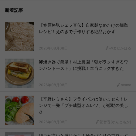
新着記事
【笠原将弘シェフ直伝】自家製なめたけの簡単
レシピ！えのきで手作りする絶品おかず
2026年08月08日
やまだかほる
卵焼き器で簡単！村上農園「朝がラクすぎるワ
ンパントースト」に挑戦！本当にラクすぎた
2026年08月08日
momo
【平野レミさん】フライパンは使いません！レ
ンジで一発「プチ成型オムレツ」が感動の美し
さ
2026年08月08日
菅智香(かんともか)
納豆が高いと感じたら！給食づくりのプロおす