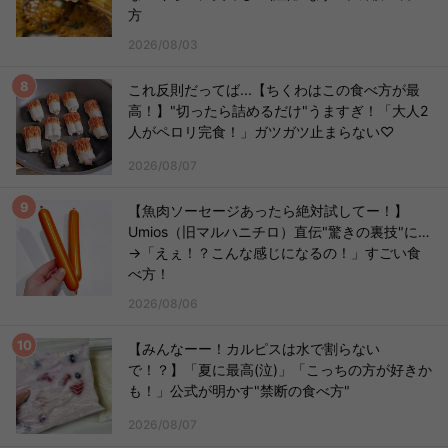
方
2026/08/03
これ反則だってば...【ちくわはこの食べ方が最
高！】"切ったら詰めるだけ"うますぎ！「大人2
人がペロリ完食！」ガツガツ止まらない♡
2026/08/07
【魚肉ソーセージあったら絶対試してー！】
Umios（旧マルハニチロ）直伝"驚きの裏技"に…
→「えぇ！？こんな感じになるの！」すごい食
べ方！
2026/08/06
【みんなーー！カルピスは水で割らない
で！？】「夏に最高(泣)」「こっちの方が好きか
も！」公式が明かす"禁断の食べ方"
2026/08/07