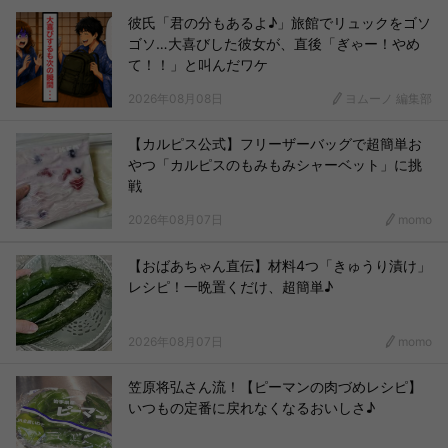
彼氏「君の分もあるよ♪」旅館でリュックをゴソ
ゴソ…大喜びした彼女が、直後「ぎゃー！やめ
て！！」と叫んだワケ
2026年08月08日
ヨムーノ 編集部
【カルピス公式】フリーザーバッグで超簡単お
やつ「カルピスのもみもみシャーベット」に挑
戦
2026年08月07日
momo
【おばあちゃん直伝】材料4つ「きゅうり漬け」
レシピ！一晩置くだけ、超簡単♪
2026年08月07日
momo
笠原将弘さん流！【ピーマンの肉づめレシピ】
いつもの定番に戻れなくなるおいしさ♪