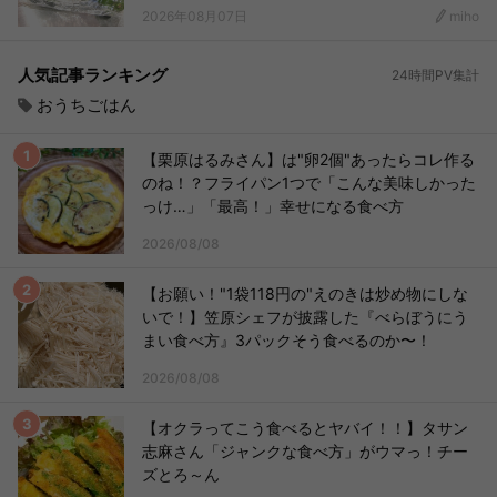
2026年08月07日
miho
人気記事ランキング
24時間PV集計
おうちごはん
【栗原はるみさん】は"卵2個"あったらコレ作る
のね！？フライパン1つで「こんな美味しかった
っけ…」「最高！」幸せになる食べ方
2026/08/08
【お願い！"1袋118円の"えのきは炒め物にしな
いで！】笠原シェフが披露した『べらぼうにう
まい食べ方』3パックそう食べるのか〜！
2026/08/08
【オクラってこう食べるとヤバイ！！】タサン
志麻さん「ジャンクな食べ方」がウマっ！チー
ズとろ～ん