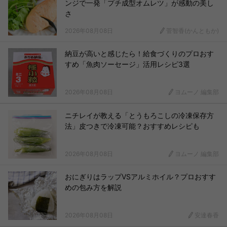
ンジで一発「プチ成型オムレツ」が感動の美し
さ
2026年08月08日
菅智香(かんともか)
納豆が高いと感じたら！給食づくりのプロおす
すめ「魚肉ソーセージ」活用レシピ3選
2026年08月08日
ヨムーノ 編集部
ニチレイが教える「とうもろこしの冷凍保存方
法」皮つきで冷凍可能？おすすめレシピも
2026年08月08日
ヨムーノ 編集部
おにぎりはラップVSアルミホイル？プロおすす
めの包み方を解説
2026年08月08日
安達春香