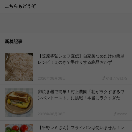
こちらもどうぞ
新着記事
【笠原将弘シェフ直伝】自家製なめたけの簡単
レシピ！えのきで手作りする絶品おかず
2026年08月08日
やまだかほる
卵焼き器で簡単！村上農園「朝がラクすぎるワ
ンパントースト」に挑戦！本当にラクすぎた
2026年08月08日
momo
【平野レミさん】フライパンは使いません！レ