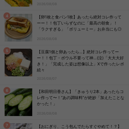
2026/08/08
【卵1枚と食パン1枚】あったら絶対コレ作って
ーー！！包丁いらずなのに「最高の朝食」！
「ラクすぎる」「ボリューミー」お弁当にも◎
2026/08/08
【豆腐1個と卵あったら…】絶対コレ作ってー
ー！！包丁・ボウル不要って神…(泣)「大大大好
き！」「完成した姿は想像以上」Xで作ったレポ
続々
2026/08/07
【和田明日香さん】「きゅうり2本」あったらコ
レ作って〜！“あの調味料”が絶妙「加えたことな
かった！」
2026/08/08
【おにぎり、こう包んでたらすぐやめて！？】