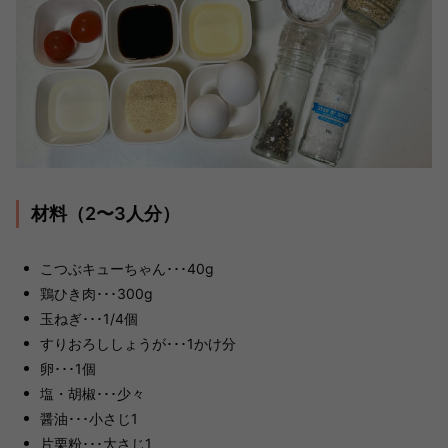
材料（2〜3人分）
こつぶキューちゃん･･･40g
鶏ひき肉･･･300g
玉ねぎ･･･1/4個
すりおろししょうが･･･1かけ分
卵･･･1個
塩・胡椒･･･少々
醤油･･･小さじ1
片栗粉･･･大さじ1