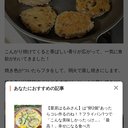
こんがり焼けてくると香ばしい香りが広がって、一気に食
欲がわいてきました！
焼き色がついたらフタをして、弱火で蒸し焼きにします。
焼き色は比較的すぐにつきますが、じっくり蒸し焼きにし
あなたにおすすめの記事
て中までしっかり火が通るようにしましょう。
作り方⑤タレを絡めたら完成〜！
【栗原はるみさん】は"卵2個"あった
らコレ作るのね！？フライパン1つで
「こんな美味しかったっけ…」「最
高！」幸せになる食べ方