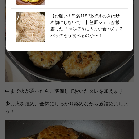
【お願い！"1袋118円の"えのきは炒
め物にしないで！】笠原シェフが披
露した『べらぼうにうまい食べ方』3
パックそう食べるのか〜！
中まで火が通ったら、準備しておいたタレを加えます。
少し火を強め、全体にしっかり絡めながら煮詰めましょ
う！