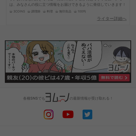
は、みなさんの役に立つ情報をお届けできるように発信していきます！
3COINS
調理師
料理
無印良品
100均
ライター詳細へ
各種SNSでも
の最新情報が受け取れる！