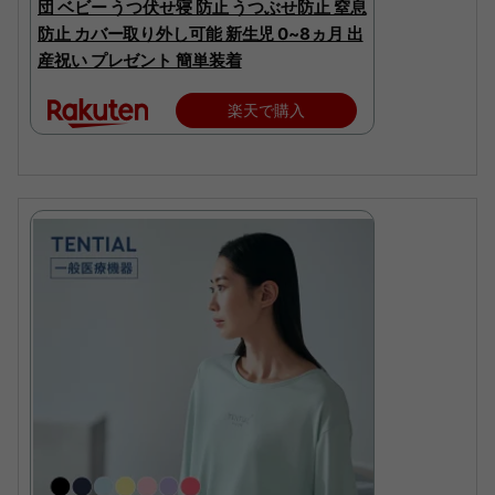
団 ベビー うつ伏せ寝 防止 うつぶせ防止 窒息
防止 カバー取り外し可能 新生児 0~8ヵ月 出
産祝い プレゼント 簡単装着
楽天で購入