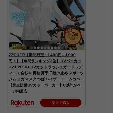
77%OFF!【期間限定：1,499円～1,999
円！】【年間ランキング3位】 UVパーカー
UV UPF50+ UVカット ラッシュガード レデ
ィース 自転車 長袖 薄手 日焼け止め スポーツ
ジム ヨガ マスク つば バイザー アームカバー
【完全防備UVカットパーカー】C以外がペ
ージ内最安
楽天で購入