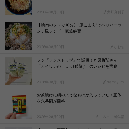
2026年08月09日
井野真利子
【焼肉のタレで10分】"豚こま肉"でペッパーラ
ンチ風レシピ！家族絶賛
2026年08月09日
なおち
フジ『ノンストップ』で話題！笠原将弘さん
「カイワレのしょうゆ漬け」のレシピを実食
2026年08月09日
mamayumi
お茶漬けに網のようなものが入っていた！正体
を永谷園が回答
2026年08月09日
ヨムーノ 編集部