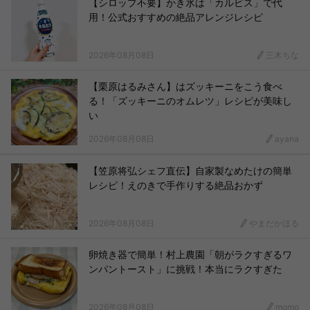
【シロップ不要】かき氷は「カルピス」で代
用！公式おすすめの絶品アレンジレシピ
2026年08月08日
三木ちな
【栗原はるみさん】はズッキーニをこう食べ
る！「ズッキーニのオムレツ」レシピが美味し
い
2026年08月08日
ayana
【笠原将弘シェフ直伝】自家製なめたけの簡単
レシピ！えのきで手作りする絶品おかず
2026年08月08日
やまだかほる
卵焼き器で簡単！村上農園「朝がラクすぎるワ
ンパントースト」に挑戦！本当にラクすぎた
2026年08月08日
momo