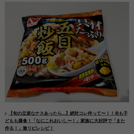
【旬の立派なナスあったら…】絶対コレ作って〜！！夫も子
どもも爆食！「なにこれおいし〜！」家族に大好評で「また
作る！」激リピレシピ！