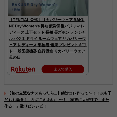
【TENTIAL 公式】リカバリーウェア BAKU
NE Dry Women's 長袖 疲労回復パジャマ レ
ディース 上下セット 長袖 長ズボン テンシャ
ル バクネ ドライ ルームウェア リカバリーウ
ェア レディース 部屋着 健康 プレゼント ギフ
ト 一般医療機器 血行促進 リカバリーウエア
母の日
楽天で購入
【旬の立派なナスあったら…】絶対コレ作って〜！！夫も子
どもも爆食！「なにこれおいし〜！」家族に大好評で「また
作る！」激リピレシピ！