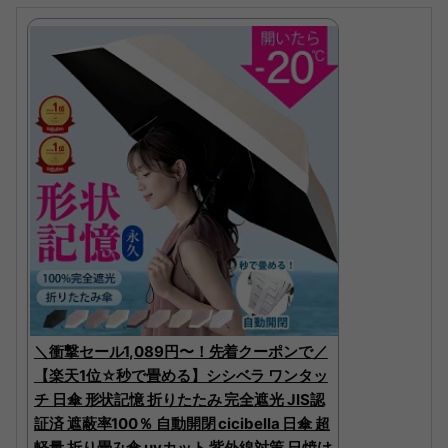
＼衝撃セール1,089円〜！先着クーポンで／
【楽天1位☆秒で畳める】シシベラ ワンタッ
チ 日傘 形状記憶 折りたたみ 完全遮光 JIS認
証済 遮蔽率100％ 自動開閉 cicibella 日傘 超
軽量 折り畳み傘 uvカット 紫外線対策 日焼け