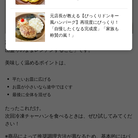
元店長が教える【びっくりドンキー
風ハンバーグ】再現度にびっくり！
「自慢したくなる完成度」「家族も
称賛の嵐！」
冷凍チャーハンのやってはいけない温め方は「丼に入れて
山盛りのままレンチンすること」です。
美味しく温めるポイントは、
平たいお皿に広げる
お皿が小さいなら途中でほぐす
最後に全体を混ぜる
たったこれだけ。
次回冷凍チャーハンを食べるときは、ぜひ試してみてくだ
さい！
※商品によって推奨調理方法が異なるため、基本的にはパ