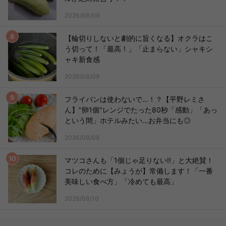
2026/08/09
【輪切りしないと劇的に旨くなる】オクラはこ
う切って！「最高！」「止まらない」シャキシ
ャキ新食感
2026/08/09
フライパンは使わないで…！？【平野レミさ
ん】"卵1個"レンジでたった80秒「感動」「あっ
という間」ホテルみたい…お弁当にも◎
2026/08/08
マツコさんも「1個じゃ足りない!!」と大絶賛！
コレのために【みょうが】常備します！「一番
美味しい食べ方」「冷めても最高」
2026/08/10