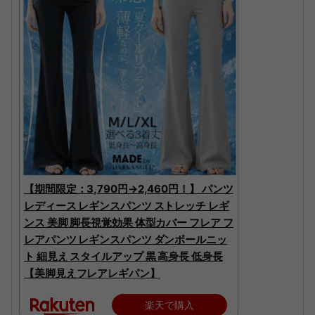
【期間限定：3,790円→2,460円！】 パンツ
レディース レギンスパンツ ストレッチ レギ
ンス 美脚 脚長視覚効果 体型カバー フレア フ
レアパンツ レギンスパンツ ダンボールニッ
ト 細見え スタイルアップ 黒 高身長 低身長
【美脚見えフレアレギパン】
楽天で購入