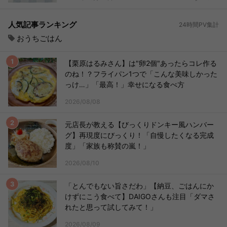
人気記事ランキング
24時間PV集計
おうちごはん
【栗原はるみさん】は"卵2個"あったらコレ作る
のね！？フライパン1つで「こんな美味しかった
っけ…」「最高！」幸せになる食べ方
2026/08/08
元店長が教える【びっくりドンキー風ハンバー
グ】再現度にびっくり！「自慢したくなる完成
度」「家族も称賛の嵐！」
2026/08/10
「とんでもない旨さだわ」【納豆、ごはんにか
けずにこう食べて】DAIGOさんも注目「ダマさ
れたと思って試してみて！」
2026/08/09