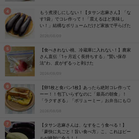
もう煮浸しにしない！【タサン志麻さん】「な
す1袋」でコレ作って！「震えるほど美味し
い！」結構なボリュームだけど家族で平らげた
2026/08/09
【食べきれない桃、冷蔵庫に入れない！】農家
さん直伝「1ヶ月近く長持ちする」"賢い保存
法"わ、皮がずるっと剥けた
2026/08/09
【卵1枚と食パン1枚】あったら絶対コレ作って
ーー！！包丁いらずなのに「最高の朝食」！
「ラクすぎる」「ボリューミー」お弁当にも◎
2026/08/08
【タサン志麻さんは、なすをこう食べる！】
「豪快に丸ごと！旨い食べ方」こ、これはビー
ルが絶対に合う！！