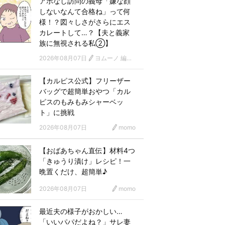
アポなし訪問の義母「嫌な顔
しないなんて合格ね」って何
様！？図々しさがさらにエス
カレートして…？【夫と義家
族に無視される私②】
2026年08月07日
ヨムーノ 編集部 漫画チーム
【カルピス公式】フリーザー
バッグで超簡単おやつ「カル
ピスのもみもみシャーベッ
ト」に挑戦
2026年08月07日
momo
【おばあちゃん直伝】材料4つ
「きゅうり漬け」レシピ！一
晩置くだけ、超簡単♪
2026年08月07日
momo
最近夫の様子がおかしい…
「いいパパだよね？」サレ妻