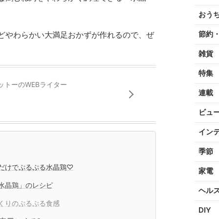
おう
節約
どやわらかい大満足おかずが作れるので、ぜ
雑貨
特集
ットーのWEBライター
連載
ビュ
イン
季節
だけでぷるぷる水晶鶏♡
家電
水晶鶏」のレシピ
ヘル
くりのぷるぷる食感
DIY