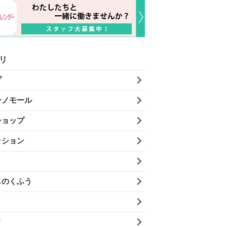
リ
プ
ーノモール
ショップ
ッション
しのくふう
メ