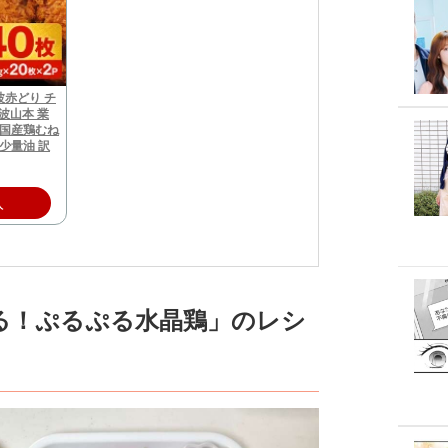
赤どり チ
丹波山本 業
 国産鶏むね
 少量油 訳
入
る！ぷるぷる水晶鶏」のレシ