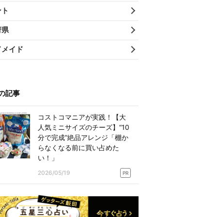
ント
府県
ドメイド
の記事
コストコマニアが実践！【大
人気ミニサイズのチーズ】“10
分で完成”絶品アレンジ「棚か
らなくなる前に買い占めた
い！」
2026/05/19
PR