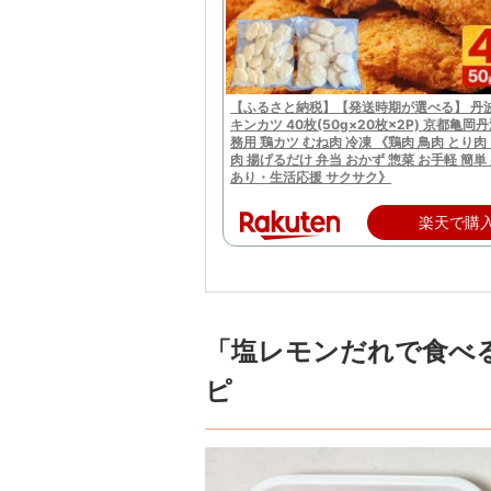
【ふるさと納税】【発送時期が選べる】 丹波
キンカツ 40枚(50g×20枚×2P) 京都亀岡
務用 鶏カツ むね肉 冷凍 《鶏肉 鳥肉 とり肉
肉 揚げるだけ 弁当 おかず 惣菜 お手軽 簡単
あり・生活応援 サクサク》
楽天で購
「塩レモンだれで食べ
ピ