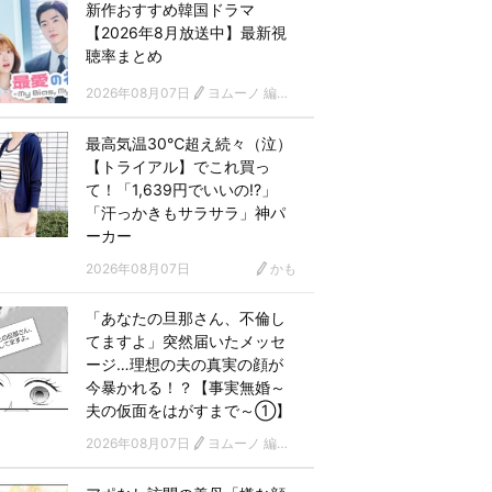
新作おすすめ韓国ドラマ
【2026年8月放送中】最新視
聴率まとめ
2026年08月07日
ヨムーノ 編集部 韓国ドラマチーム
最高気温30℃超え続々（泣）
【トライアル】でこれ買っ
て！「1,639円でいいの!?」
「汗っかきもサラサラ」神パ
ーカー
2026年08月07日
かも
「あなたの旦那さん、不倫し
てますよ」突然届いたメッセ
ージ…理想の夫の真実の顔が
今暴かれる！？【事実無婚～
夫の仮面をはがすまで～①】
2026年08月07日
ヨムーノ 編集部 漫画チーム