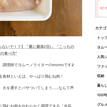
カテゴ
トッ
ないで！？】「夏に最高(泣)」「こっちの
ヨム
の食べ方"
人気
、調理師でヨムーノライターのmomoです♪
ファ
収納
る食材といえば、やっぱり鶏むね肉！
暮ら
、火を通すとパサついてしまう……なんて声
100均
グル
な鶏むね肉をやわらかく調理できる「水晶