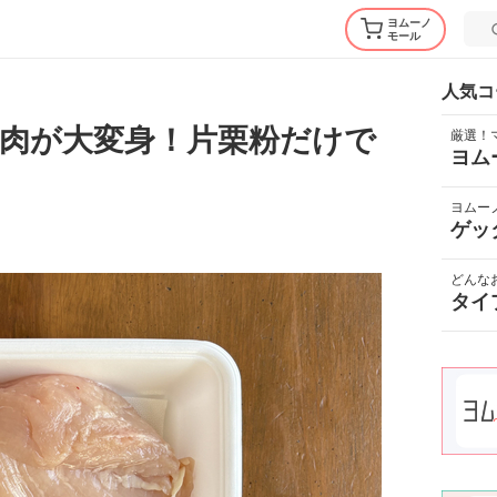
ヨムーノ
モール
人気コ
肉が大変身！片栗粉だけで
厳選！
ヨム
ヨムー
ゲッ
どんな
タイ