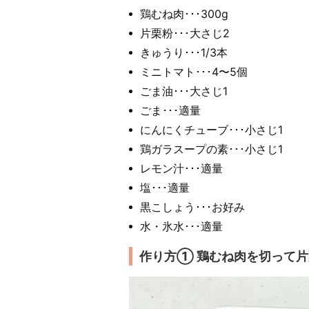
鶏むね肉･･･300g
片栗粉･･･大さじ2
きゅうり･･･1/3本
ミニトマト･･･4〜5個
ごま油･･･大さじ1
ごま･･･適量
にんにくチューブ･･･小さじ1
鶏ガラスープの素･･･小さじ1
レモン汁･･･適量
塩･･･適量
黒こしょう･･･お好み
水・氷水･･･適量
作り方① 鶏むね肉を切って