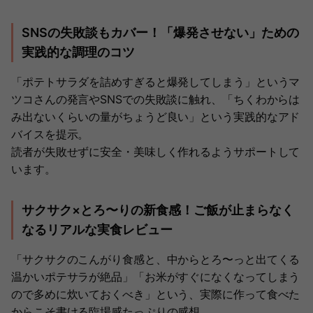
SNSの失敗談もカバー！「爆発させない」ための
実践的な調理のコツ
「ポテトサラダを詰めすぎると爆発してしまう」というマ
ツコさんの発言やSNSでの失敗談に触れ、「ちくわからは
み出ないくらいの量がちょうど良い」という実践的なアド
バイスを提示。
読者が失敗せずに安全・美味しく作れるようサポートして
います。
サクサク×とろ〜りの新食感！ご飯が止まらなく
なるリアルな実食レビュー
「サクサクのこんがり食感と、中からとろ〜っと出てくる
温かいポテサラが絶品」「お米がすぐになくなってしまう
ので多めに炊いておくべき」という、実際に作って食べた
からこそ書ける臨場感たっぷりの感想。