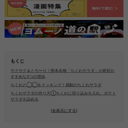
もくじ
サクサク＆とろ〜り！熊本名物「ちくわサラダ」が絶対お
すすめな3つの理由
ちくわと◯◯をドッキング！感動のちくわサラダ
ちくわサラダの作り方①ちくわに切り込みを入れ、ポテト
サラダを詰める
[全表示にする]