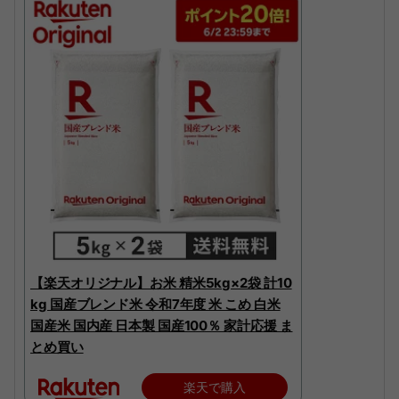
【楽天オリジナル】お米 精米5kg×2袋 計10
kg 国産ブレンド米 令和7年度 米 こめ 白米
国産米 国内産 日本製 国産100％ 家計応援 ま
とめ買い
楽天で購入