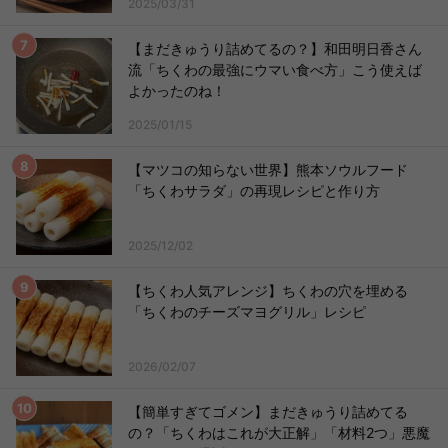
2025/03/31
【まだきゅうり詰めてるの？】和田明日香さん
流「ちくわの最強にウマい食べ方」こう使えば
よかったのね！
2025/01/15
【マツコの知らない世界】熊本ソウルフード
「ちくわサラダ」の再現レシピと作り方
2025/12/02
【ちくわ人気アレンジ】ちくわの穴を埋める
「ちくわのチーズマヨグリル」レシピ
2026/02/07
【簡単すぎてゴメン】まだきゅうり詰めてる
の？「ちくわはこれが大正解」「材料2つ」悪魔