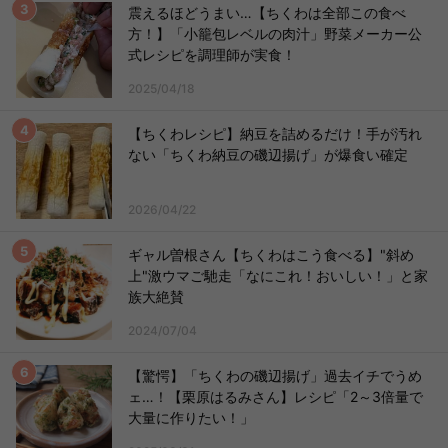
震えるほどうまい…【ちくわは全部この食べ
方！】「小籠包レベルの肉汁」野菜メーカー公
式レシピを調理師が実食！
2025/04/18
【ちくわレシピ】納豆を詰めるだけ！手が汚れ
ない「ちくわ納豆の磯辺揚げ」が爆食い確定
2026/04/22
ギャル曽根さん【ちくわはこう食べる】"斜め
上"激ウマご馳走「なにこれ！おいしい！」と家
族大絶賛
2024/07/04
【驚愕】「ちくわの磯辺揚げ」過去イチでうめ
ェ…！【栗原はるみさん】レシピ「2～3倍量で
大量に作りたい！」