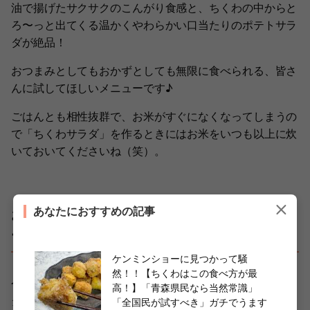
油で揚げたサクサクのこんがり食感と、ちくわの中からと
ろ〜っと出てくる温かくやわらかい口当たりのポテトサラ
ダが絶品！
おつまみとしてもおかずとしても無限に食べられる、皆さ
んに試してほしいメニューです♪
ごはんとも相性抜群で、お米がすぐになくなってしまうの
で「ちくわサラダ」を作るときにはお米をいつも以上に炊
いておいてくださいね（笑）。
あなたにおすすめの記事
お弁当にも夕飯のおかずにも♡熊本ソウルフ
ードぜひ試してみて！
ケンミンショーに見つかって騒
然！！【ちくわはこの食べ方が最
今回は、熊本のソウルフードとも呼ばれる「ちくわサラ
高！】「青森県民なら当然常識」
ダ」を作ってみました。
「全国民が試すべき」ガチでうます