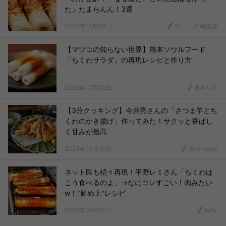
た」たまらんん！3選
2025年12月03日
ヨムーノ 編集部
【マツコの知らない世界】熊本ソウルフード
「ちくわサラダ」の再現レシピと作り方
2025年12月02日
坂本リエ
【3分クッキング】今井亮さんの「さつま芋とち
くわのかき揚げ」作ってみた！サクッと香ばし
く甘みが最高
2025年10月10日
littlehappy
ネット民も続々再現！平野レミさん「ちくわは
こう食べるのよ」→なにコレすごい！肉みたい
w！"斜め上"レシピ
2025年08月22日
taitai