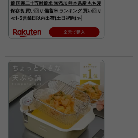
穀 国産二十五雑穀米 無添加 熊本県産 もち麦
保存食 買い回り 備蓄米 ランキング 買い回り
≪1-5営業日以内出荷(土日祝除)≫|
楽天で購入