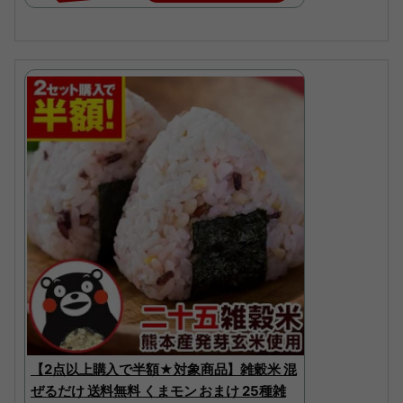
【2点以上購入で半額★対象商品】雑穀米 混
ぜるだけ 送料無料 くまモン おまけ 25種雑