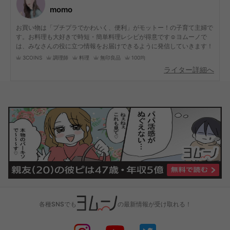
momo
お買い物は「プチプラでかわいく、便利」がモットー！の子育て主婦で
す。お料理も大好きで時短・簡単料理レシピが得意です☺︎ヨムーノで
は、みなさんの役に立つ情報をお届けできるように発信していきます！
3COINS
調理師
料理
無印良品
100均
ライター詳細へ
各種SNSでも
の最新情報が受け取れる！