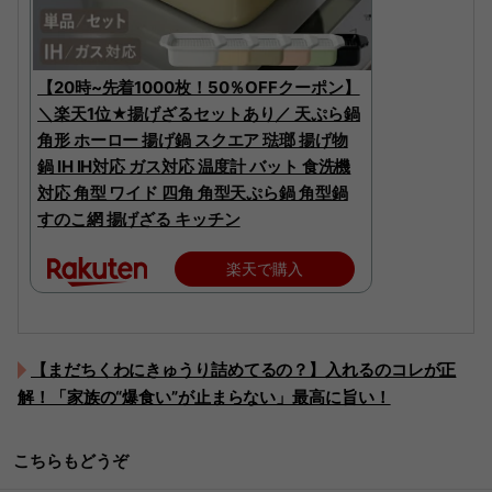
【20時~先着1000枚！50％OFFクーポン】
＼楽天1位★揚げざるセットあり／ 天ぷら鍋
角形 ホーロー 揚げ鍋 スクエア 琺瑯 揚げ物
鍋 IH IH対応 ガス対応 温度計 バット 食洗機
対応 角型 ワイド 四角 角型天ぷら鍋 角型鍋
すのこ網 揚げざる キッチン
楽天で購入
【まだちくわにきゅうり詰めてるの？】入れるのコレが正
解！「家族の“爆食い”が止まらない」最高に旨い！
こちらもどうぞ