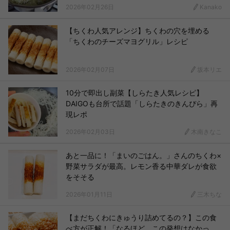
2026年02月26日
Kanako
【ちくわ人気アレンジ】ちくわの穴を埋める
「ちくわのチーズマヨグリル」レシピ
2026年02月07日
坂本リエ
10分で即出し副菜【しらたき人気レシピ】
DAIGOも台所で話題「しらたきのきんぴら」再
現レポ
2026年02月03日
木南きなこ
あと一品に！「まいのごはん。」さんのちくわ×
野菜サラダが最高。レモン香る中華ダレが食欲
をそそる
2026年01月11日
三木ちな
【まだちくわにきゅうり詰めてるの？】この食
べ方が正解！「なるほど、この発想はなかっ