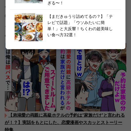
ぎる〜！
"サラダ"というネーミングですが、衣をつけて揚げている
ので食べ応え抜群&満足感もしっかりと味わえますよ♪
【まだきゅうり詰めてるの？】「テ
レビで話題」「ウソみたいに簡
マツコさんも絶賛のレシピなので、みなさんもぜひ作って
単！」と大反響！ちくわの超美味し
みてくださいね！
い食べ方32選！
【弟溺愛の両親に高級ホテルの予約は“家族だけ”と言われる
が！？】実話をもとにした、恋愛漫画やスカッとストーリー
特集