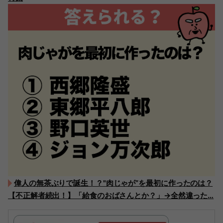
偉人の無茶ぶりで誕生！？"肉じゃが”を最初に作ったのは？
【不正解者続出！】「給食のおばさんとか？」→全然違った…