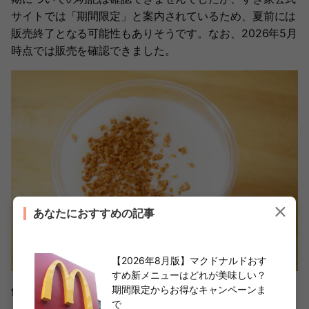
サイトでは「期間限定」と案内されているため、夏前には
販売終了となる可能性もありそうです。なお、2026年5月
時点では販売を確認できました。
あなたにおすすめの記事
【2026年8月版】マクドナルドおす
すめ新メニューはどれが美味しい？
側面だけを見ると「Sukiシェイク バニラ」とよく似てい
期間限定からお得なキャンペーンま
で
ますが、「Sukiシェイク チーズケーキ」にはクランチの