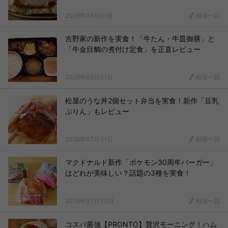
2026年08月01日
相場一花
吉野家の新作を実食！「牛たん・牛皿御膳」と
「牛金目鯛の煮付け定食」を正直レビュー
2026年08月01日
相場一花
松屋のうな丼2個セット弁当を実食！新作「豆乳
ぷりん」もレビュー
2026年07月31日
相場一花
マクドナルド新作「ポケモン30周年バーガー」
はどれが美味しい？話題の3種を実食！
2026年07月30日
相場一花
コスパ最強【PRONTO】贅沢モーニング！ハム