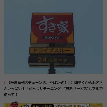
【松屋系列のチェーン店、やばいぞ！！】朝早くからお客さ
んいっぱい！「がっつりモーニング」"無料サービス"もフルで
使って！