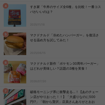
すき家「牛丼のサイズ全6種」を比較！一番コス
パがいいのは？
2025/11/18
マクドナルド「冷めたハンバーガー」を復活さ
せる温め方を試してみた！
2025/06/15
マクドナルド新作「ポケモン30周年バーガー」
はどれが美味しい？話題の3種を実食！
2026/07/30
破格モーニング界に衝撃走る…！【あのチェー
ン店がやりおった！！】「大盛りなのに500
円!?」「朝から贅沢」店員さんありがとおお