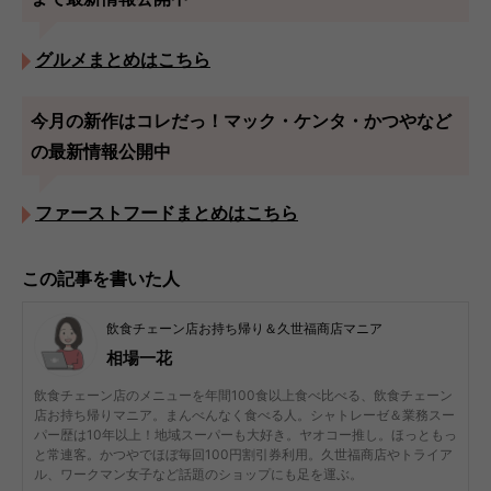
グルメまとめはこちら
今月の新作はコレだっ！マック・ケンタ・かつやなど
の最新情報公開中
ファーストフードまとめはこちら
この記事を書いた人
飲食チェーン店お持ち帰り＆久世福商店マニア
相場一花
飲食チェーン店のメニューを年間100食以上食べ比べる、飲食チェーン
店お持ち帰りマニア。まんべんなく食べる人。シャトレーゼ＆業務スー
パー歴は10年以上！地域スーパーも大好き。ヤオコー推し。ほっともっ
と常連客。かつやでほぼ毎回100円割引券利用。久世福商店やトライア
ル、ワークマン女子など話題のショップにも足を運ぶ。