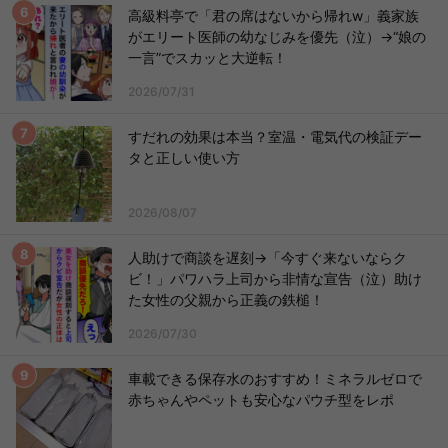
高級料亭で「君の席はないから帰れw」義家族
がエリート医師の幼なじみを優先（泣）→“娘の
一言”でスカッと大逆転！
2026/07/31
すだれの効果は本当？室温・電気代の検証デー
タと正しい使い方
2026/08/07
人助けで商談を遅刻→「今すぐ来ないならク
ビ！」パワハラ上司から非情な宣告（泣）助け
た女性の父親から正義の鉄槌！
2026/07/30
車載できる保存水のおすすめ！ミネラルゼロで
赤ちゃんやペットも安心なパウチ型をレポ