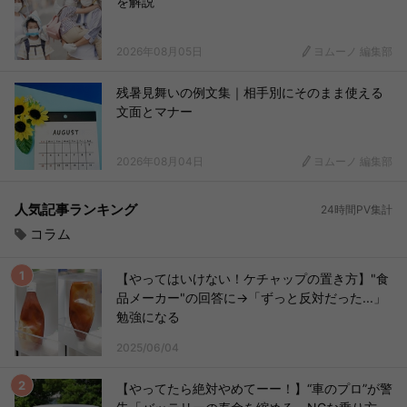
を解説
2026年08月05日
ヨムーノ 編集部
残暑見舞いの例文集｜相手別にそのまま使える
文面とマナー
2026年08月04日
ヨムーノ 編集部
人気記事ランキング
24時間PV集計
コラム
【やってはいけない！ケチャップの置き方】"食
品メーカー"の回答に→「ずっと反対だった...」
勉強になる
2025/06/04
【やってたら絶対やめてーー！】“車のプロ”が警