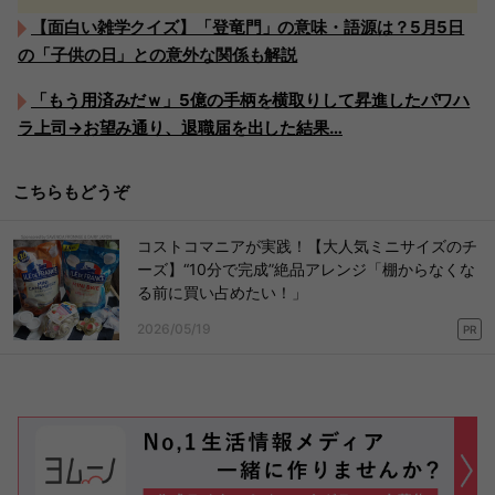
【面白い雑学クイズ】「登竜門」の意味・語源は？5月5日
の「子供の日」との意外な関係も解説
「もう用済みだｗ」5億の手柄を横取りして昇進したパワハ
ラ上司→お望み通り、退職届を出した結果…
こちらもどうぞ
コストコマニアが実践！【大人気ミニサイズのチ
ーズ】“10分で完成”絶品アレンジ「棚からなくな
る前に買い占めたい！」
2026/05/19
PR