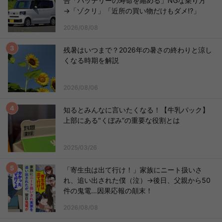
告「バッテリーの寿命を縮める」NGな乗り方
→「ゾクリ」「近所の買い物だけもダメ!?」
2026/08/08
残暑はいつまで？2026年の暑さの終わりと涼し
くなる時期を解説
2026/08/06
知るとみんなに言いたくなる！【牛乳パック】
上部にある"くぼみ”の重要な役割とは
2025/03/26
「寄生虫は出て行け！」家族にニート扱いさ
れ、追い出された僕（泣）→後日、父親から50
件の鬼電…因果応報の顛末！
2026/08/08