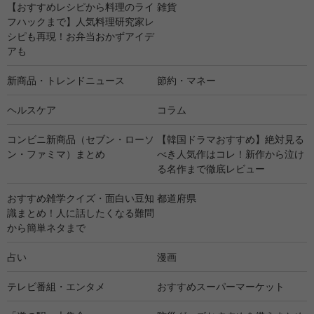
【おすすめレシピから料理のライ
雑貨
フハックまで】人気料理研究家レ
シピも再現！お弁当おかずアイデ
アも
新商品・トレンドニュース
節約・マネー
ヘルスケア
コラム
コンビニ新商品（セブン・ローソ
【韓国ドラマおすすめ】絶対見る
ン・ファミマ）まとめ
べき人気作はコレ！新作から泣け
る名作まで徹底レビュー
おすすめ雑学クイズ・面白い豆知
都道府県
識まとめ！人に話したくなる難問
から簡単ネタまで
占い
漫画
テレビ番組・エンタメ
おすすめスーパーマーケット