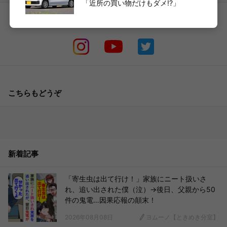
「近所の買い物だけもダメ!?」
各種SNSでも
の最新情報が受け取れる！
こちらもどうぞ
新着記事
「寄生虫は出て行け！」家族にニート扱いさ
れ、追い出された僕（泣）→後日、父親から50
件の鬼電…因果応報の顛末！
2026年08月08日
ヨムーノ【ときめき分室】