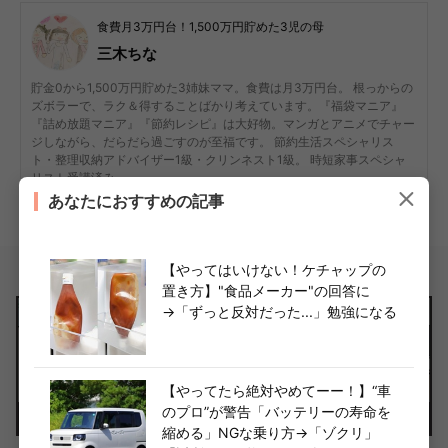
食費月3万円台！1,500万円貯めた3児の母
三木ちな
貯金0から1,500万円貯めた3姉妹ママ。食費は月3万円台。 根っからの
ズボラーで、ラク＆得することばかり考えています。『福袋マニア』
『詰め放題マニア』『節約レシピ』は大好物。マンガとアニメでチャー
ジしながら、だらだら過ごすのが至福です。 節約生活スペシャリス
ト・整理収納アドバイザー1級・クリンネスト1級。 時短家事スペシャ
リスト受講済み
あなたにおすすめの記事
節約
業務スーパー
料理
整理収納アドバイザー
クリンネスト
ライター詳細へ
【やってはいけない！ケチャップの
置き方】"食品メーカー"の回答に
→「ずっと反対だった...」勉強になる
【やってたら絶対やめてーー！】“車
のプロ”が警告「バッテリーの寿命を
縮める」NGな乗り方→「ゾクリ」