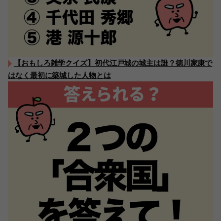
【おもしろ雑学クイズ】初代江戸城の城主は誰？徳川家康で
はなく最初に築城した人物とは