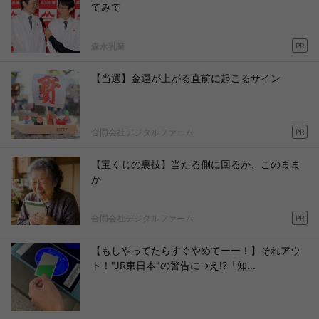
てみて
森永乳業
PR
【当選】金運が上がる直前に起こるサイン
合同会社デジタルファーム
PR
【宝くじの裏技】当たる側に回るか、このまま
か
合同会社デジタルファーム
PR
【もしやってたらすぐやめてーー！】それアウ
ト！"JR東日本"の警告に→え!?「知...