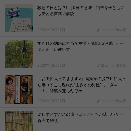
救急の日とは？9月9日の意味・由来を子どもに
も伝わる言葉で解説
2026年08月07日
ヨムーノ 編集部
すだれの効果は本当？室温・電気代の検証デー
タと正しい使い方
2026年08月07日
ヨムーノ 編集部
「お風呂入ってきます♪」義実家の脱衣所に入っ
た妻→そこに現れた“まさかの男性”に「ぎゃ
ー！」背筋が凍ったワケ
2026年08月07日
ヨムーノ 編集部
よしずとすだれの違いは？どっちが涼しいか一
覧表で解説