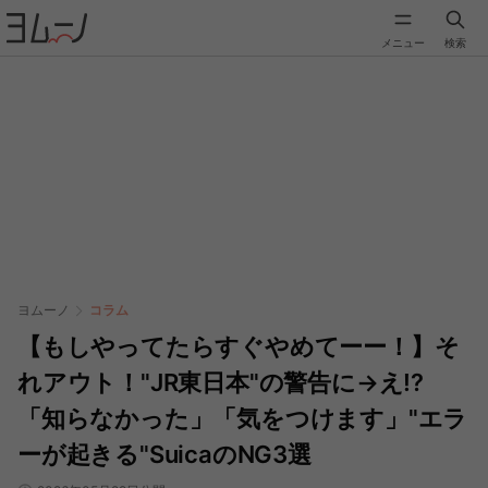
メニュー
検索
ヨムーノ
コラム
【もしやってたらすぐやめてーー！】そ
れアウト！"JR東日本"の警告に→え!?
「知らなかった」「気をつけます」"エラ
ーが起きる"SuicaのNG3選