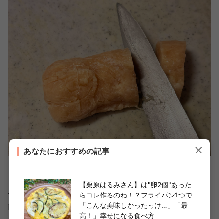
あなたにおすすめの記事
カットするんですが……ガチガチに凍ったままカットしよ
うとすると、
とんでもなくかたい
です。
【栗原はるみさん】は"卵2個"あった
切ること自体はできましたが、結局家庭用の三徳包丁では
らコレ作るのね！？フライパン1つで
「こんな美味しかったっけ…」「最
歯が立たず、出刃包丁を使いました（写真は解凍してから
高！」幸せになる食べ方
カットしました）。