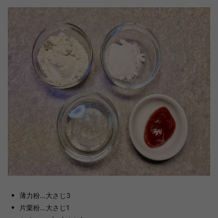
薄力粉…大さじ3
片栗粉…大さじ1