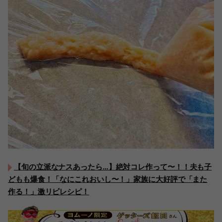
【旬の立派なナスあったら…】絶対コレ作って〜！！夫も子
どもも爆食！「なにこれおいし〜！」家族に大好評で「また
作る！」激リピレシピ！