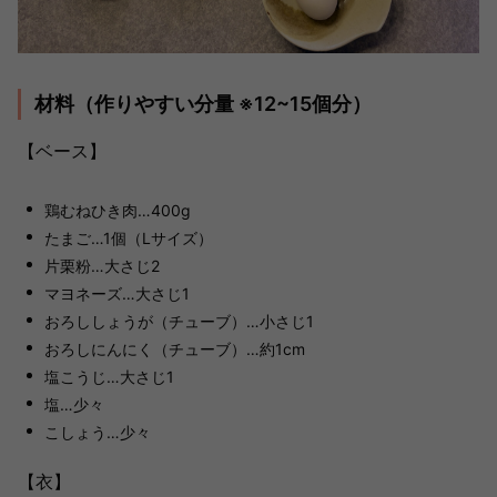
材料（作りやすい分量 ※12~15個分）
【ベース】
鶏むねひき肉…400g
たまご…1個（Lサイズ）
片栗粉…大さじ2
マヨネーズ…大さじ1
おろししょうが（チューブ）…小さじ1
おろしにんにく（チューブ）…約1cm
塩こうじ…大さじ1
塩…少々
こしょう…少々
【衣】