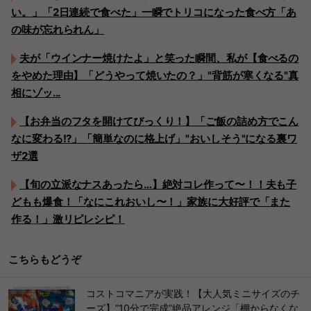
い。」「2日連続で食べた」一瞬でトリコになった食べ方「あ
の味が忘れられん」
夫が「ウインナー焼けたよ」と笑った瞬間、私が【食べるの
をやめた理由】「どうやって焼いたの？」"背筋が寒くなる"真
相にゾッ...
【お弁当のフタを開けてびっくり！】「ご飯の詰め方でこん
なに変わる!?」「簡単なのに格上げ」"おいしそう"になる裏ワ
ザ2選
【旬の立派なナスあったら…】絶対コレ作って〜！！夫も子
どもも爆食！「なにこれおいし〜！」家族に大好評で「また
作る！」激リピレシピ！
こちらもどうぞ
コストコマニアが実践！【大人気ミニサイズのチ
ーズ】“10分で完成”絶品アレンジ「棚からなくな