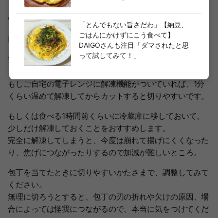
いや、これはもう釘が打てそうなレベル。
「とんでもない旨さだわ」【納豆、
ごはんにかけずにこう食べて】
カットする前にやや解凍しておくことをおすすめ
DAIGOさんも注目「ダマされたと思
って試してみて！」
筆者の体感ですが、凍ったままカットするのはお餅を切る
より至難の業。
もしご自宅の電子レンジに解凍機能がついていれば、1分
くらい温めて解凍してからカットすると切りやすいです。
もしくは食べる1時間前くらいに冷蔵庫に移しておいて、
少しだけ解凍しておくことをおすすめします。
完全に解凍してしまうと、今度は崩れて揚げにくくなった
り、焦げにつながったりするので加減が難しいところ。
包丁を当てたときに切りやすいかたさまで、調整してみて
ください。
無理に切ろうとすると、包丁の刃の折れや欠けの原因、場
合によっては怪我につながるので、本当に気をつけてくだ