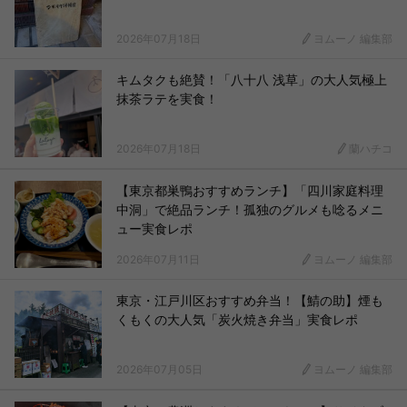
2026年07月18日
ヨムーノ 編集部
キムタクも絶賛！「八十八 浅草」の大人気極上
抹茶ラテを実食！
2026年07月18日
蘭ハチコ
【東京都巣鴨おすすめランチ】「四川家庭料理
中洞」で絶品ランチ！孤独のグルメも唸るメニ
ュー実食レポ
2026年07月11日
ヨムーノ 編集部
東京・江戸川区おすすめ弁当！【鯖の助】煙も
くもくの大人気「炭火焼き弁当」実食レポ
2026年07月05日
ヨムーノ 編集部