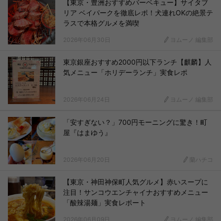
【東京・豊洲おすすめバーベキュー】サイタブ
リア ベイパークを徹底レポ！犬連れOKの絶景テ
ラスで本格グルメを満喫
2026年06月30日
ヨムーノ 編集部
東京銀座おすすめ2000円以下ランチ【麒麟】人
気メニュー「ホリデーランチ」実食レポ
2026年06月24日
ヨムーノ 編集部
「安すぎない？」700円モーニングに驚き！町
屋『はまゆう』
2026年06月20日
蘭ハチコ
【東京・神田神保町人気グルメ】赤いスープに
注目！サンコウエンチャイナおすすめメニュー
「酸辣湯麺」実食レポート
2026年06月09日
ヨムーノ 編集部