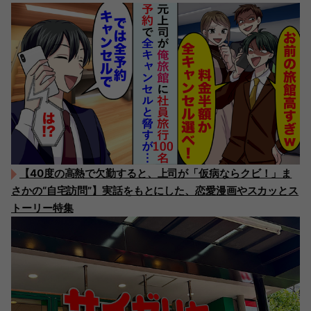
【40度の高熱で欠勤すると、上司が「仮病ならクビ！」ま
さかの“自宅訪問”】実話をもとにした、恋愛漫画やスカッとス
トーリー特集