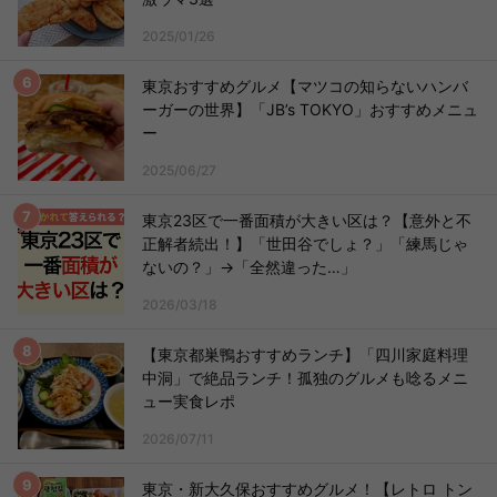
2025/01/26
東京おすすめグルメ【マツコの知らないハンバ
ーガーの世界】「JB’s TOKYO」おすすめメニュ
ー
2025/06/27
東京23区で一番面積が大きい区は？【意外と不
正解者続出！】「世田谷でしょ？」「練馬じゃ
ないの？」→「全然違った…」
2026/03/18
【東京都巣鴨おすすめランチ】「四川家庭料理
中洞」で絶品ランチ！孤独のグルメも唸るメニ
ュー実食レポ
2026/07/11
東京・新大久保おすすめグルメ！【レトロ トン