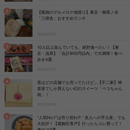
【孤独のグルメロケ地巡り】東京・御茶ノ水
「三燈舎」おすすめランチ
2025/02/19
10人以上並んでいても、絶対食べたい！【東
京・浅草】「合計900円以内」で大満喫！食べ
歩き4選
2025/01/27
昔はどの店舗でも売ってたけど…【不二家】神
楽坂でしか買えない幻のスイーツ「ペコちゃん
焼」！
2025/04/18
"人気No.1"は売り切れ!?「友人への手土産」でも
大好評！【葛飾区青戸】行ったらコレ買って！
激ウマ3選