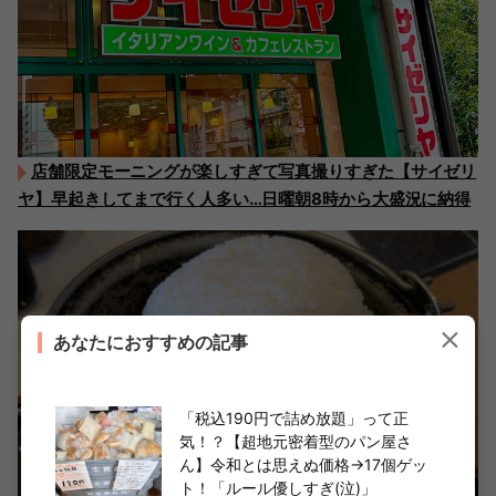
店舗限定モーニングが楽しすぎて写真撮りすぎた【サイゼリ
ヤ】早起きしてまで行く人多い…日曜朝8時から大盛況に納得
あなたにおすすめの記事
「税込190円で詰め放題」って正
気！？【超地元密着型のパン屋さ
ん】令和とは思えぬ価格→17個ゲッ
ト！「ルール優しすぎ(泣)」