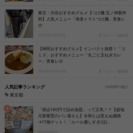
東京・渋谷おすすめグルメ【つけ麺 五ノ神製作
所】人気メニュー「海老トマトつけ麺」実食レ
ポ
2026年06月08日
ヨムーノ 編集部
【神田おすすめグルメ】インパクト抜群！「コ
ミズ」おすすめメニュー「丸ごと玉ねぎカレ
ー」実食レポ
2026年06月03日
ヨムーノ 編集部
人気記事ランキング
24時間PV集計
東京都
「税込190円で詰め放題」って正気！？【超地
元密着型のパン屋さん】令和とは思えぬ価格
→17個ゲット！「ルール優しすぎ(泣)」
2025/08/13