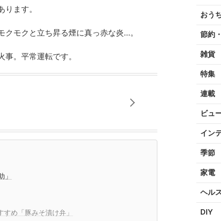
あります。
おう
モクモクと立ち昇る煙に真っ赤な炎…。
節約
雑貨
火事。平常運転です。
特集
連載
ビュ
イン
季節
家電
助」
ヘル
DIY
おすすめ「豚みそ漬け弁」