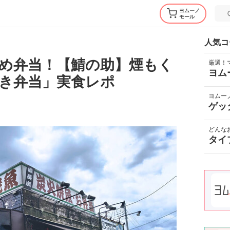
ヨムーノ
モール
人気コ
め弁当！【鯖の助】煙もく
厳選！
ヨム
き弁当」実食レポ
ヨムー
ゲッ
どんな
タイ