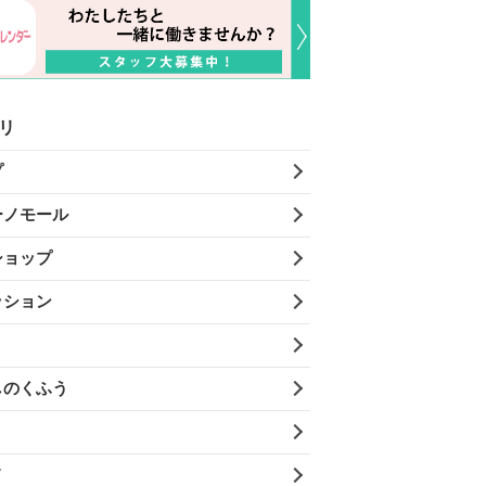
リ
プ
ーノモール
ショップ
ッション
しのくふう
メ