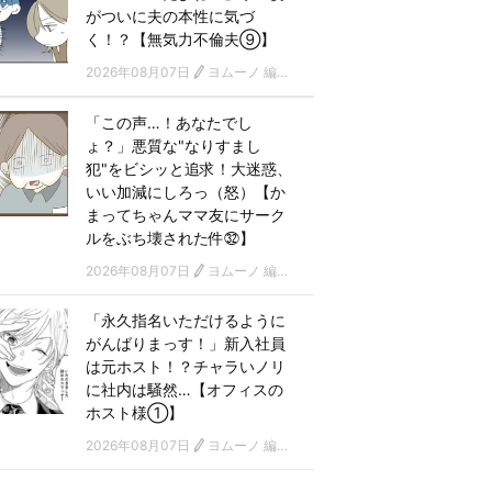
がついに夫の本性に気づ
く！？【無気力不倫夫⑨】
2026年08月07日
ヨムーノ 編集部 漫画チーム
「この声…！あなたでし
ょ？」悪質な"なりすまし
犯"をビシッと追求！大迷惑、
いい加減にしろっ（怒）【か
まってちゃんママ友にサーク
ルをぶち壊された件㉜】
2026年08月07日
ヨムーノ 編集部 漫画チーム
「永久指名いただけるように
がんばりまっす！」新入社員
は元ホスト！？チャラいノリ
に社内は騒然…【オフィスの
ホスト様①】
2026年08月07日
ヨムーノ 編集部 漫画チーム