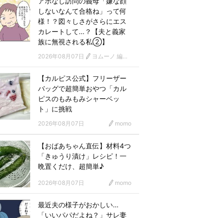
アポなし訪問の義母「嫌な顔
しないなんて合格ね」って何
様！？図々しさがさらにエス
カレートして…？【夫と義家
族に無視される私②】
2026年08月07日
ヨムーノ 編集部 漫画チーム
【カルピス公式】フリーザー
バッグで超簡単おやつ「カル
ピスのもみもみシャーベッ
ト」に挑戦
2026年08月07日
momo
【おばあちゃん直伝】材料4つ
「きゅうり漬け」レシピ！一
晩置くだけ、超簡単♪
2026年08月07日
momo
最近夫の様子がおかしい…
「いいパパだよね？」サレ妻