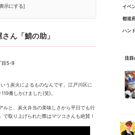
全表示にする]
イベ
都道
ハン
屋さん「鯖の助」
注目
目5-9
という炭火によるものなんです。江戸川区に
19番しかけました(笑)。
アルと、炭火弁当の美味しさから平日でも行
』で取り上げられた際はマツコさんも絶賛！