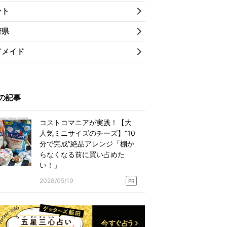
ント
府県
ドメイド
の記事
コストコマニアが実践！【大
人気ミニサイズのチーズ】“10
分で完成”絶品アレンジ「棚か
らなくなる前に買い占めた
い！」
2026/05/19
PR