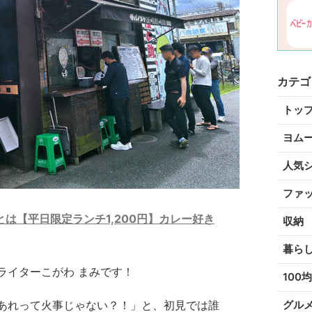
カテゴ
トッ
ヨム
人気
ファ
は【平日限定ランチ1,200円】カレー好き
収納
暮ら
ライターこがわ まみです！
100均
あれって火事じゃない？！」と、初見では誰
グル