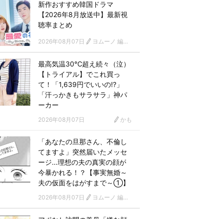
新作おすすめ韓国ドラマ
【2026年8月放送中】最新視
聴率まとめ
2026年08月07日
ヨムーノ 編集部 韓国ドラマチーム
最高気温30℃超え続々（泣）
【トライアル】でこれ買っ
て！「1,639円でいいの!?」
「汗っかきもサラサラ」神パ
ーカー
2026年08月07日
かも
「あなたの旦那さん、不倫し
てますよ」突然届いたメッセ
ージ…理想の夫の真実の顔が
今暴かれる！？【事実無婚～
夫の仮面をはがすまで～①】
2026年08月07日
ヨムーノ 編集部 漫画チーム