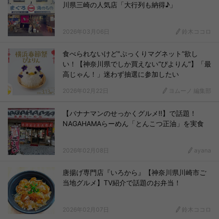
川県三崎の人気店「大行列も納得♪」
2026年03月06日
鈴木ココロ
食べられないけど"ぷっくりマグネット”欲し
い！【神奈川県でしか買えない“ぴよりん”】「最
高じゃん！」迷わず抽選に参加したい
2026年02月22日
ヨムーノ 編集部
【バナナマンのせっかくグルメ!!】で話題！
NAGAHAMAらーめん「とんこつ正油」を実食
2026年02月08日
ayana
唐揚げ専門店『いろから』【神奈川県川崎市ご
当地グルメ】TV紹介で話題のお弁当！
2026年02月07日
鈴木ココロ