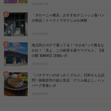
2026/01/29
「ボローニャ横浜」おすすめデニッシュ食パン
が絶品！トーストでサクじゅわ体験
2026/01/06
地元民がガチで通ってる！"小さめ"って侮るな
かれ！「見よ、この絶景＆激ウマグルメ」【道
の駅 箱根峠】詳細レポ
2025/10/25
『バナナマンのせっかくグルメ』日村さんも訪
問！相模原市の超人気店「グリル福よし」ハン
バーグ実食レポ
2026/07/20