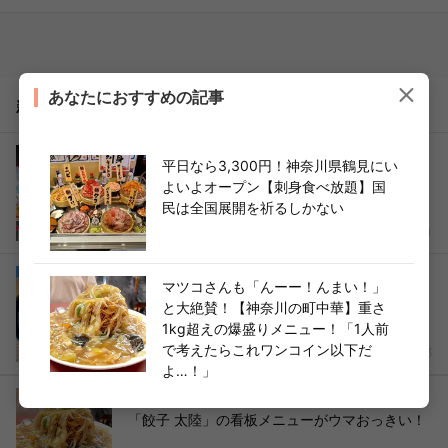
あなたにおすすめの記事
新着記事
【神奈川県川崎市ご当地グルメ】「ニュータン
平日なら3,300円！神奈川県鶴見にい
タンメン本舗」夏季限定の絶品メニュー！
よいよオープン【刺身食べ放題】国
民は全国展開を祈るしかない
2026年06月08日
鈴木ココロ
【新横浜】月1回しか食べられない幻の一皿！
マツコさんも「んーー！んまい！」
「淡路島カレー」実食レポ＆絶品トッピング
と大絶賛！【神奈川の町中華】重さ
1kg超えの爆盛りメニュー！「1人前
で考えたらこれワンコイン以下だ
2026年05月12日
ヨムーノ 編集部
よ…！」
うおーー！でかい！【神奈川の人気町中華】
「餃子 太陸」の看板メニューがウマおっきい！