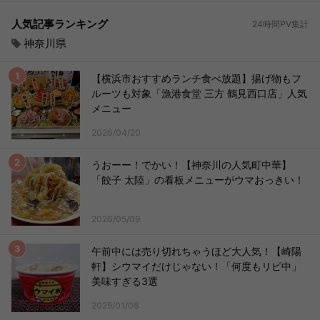
人気記事ランキング
24時間PV集計
神奈川県
【横浜市おすすめランチ食べ放題】揚げ物もフ
ルーツも対象「漁港食堂 三方 鶴見西口店」人気
メニュー
2026/04/20
うおーー！でかい！【神奈川の人気町中華】
「餃子 太陸」の看板メニューがウマおっきい！
2026/05/09
午前中には売り切れちゃうほど大人気！【崎陽
軒】シウマイだけじゃない！「何度もリピ中」
美味すぎる3選
2025/01/08