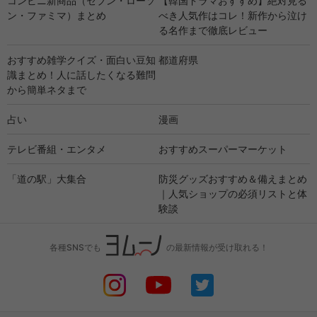
コンビニ新商品（セブン・ローソ
【韓国ドラマおすすめ】絶対見る
ン・ファミマ）まとめ
べき人気作はコレ！新作から泣け
る名作まで徹底レビュー
おすすめ雑学クイズ・面白い豆知
都道府県
識まとめ！人に話したくなる難問
から簡単ネタまで
占い
漫画
テレビ番組・エンタメ
おすすめスーパーマーケット
「道の駅」大集合
防災グッズおすすめ＆備えまとめ
｜人気ショップの必須リストと体
験談
各種SNSでも
の最新情報が受け取れる！