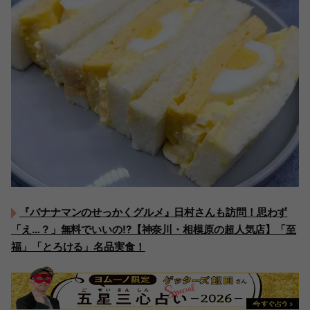
『バナナマンのせっかくグルメ』日村さんも訪問！思わず
「え…？」無料でいいの!?【神奈川・相模原の超人気店】「至
福」「とろける」名品実食！