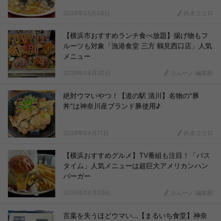
2026年05月09日
鈴木ココロ
【横浜市おすすめランチ食べ放題】揚げ物もフ
ルーツも対象「漁港食堂 三方 鶴見西口店」人気
メニュー
2026年04月20日
ヨムーノ 編集部
絶対ウマいやつ！【道の駅 清川】名物の"豚
丼"は神奈川産ブランド豚使用♪
2026年04月11日
鈴木ココロ
【横浜おすすめグルメ】TV番組も注目！「パス
タイム」人気メニューは超巨大アメリカンハン
バーガー
2026年04月09日
ヨムーノ 編集部
言葉を失うほどウマい…【まるいち食堂】神奈