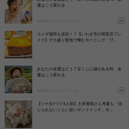
運はこう変わる
合同会社デジタルファーム
PR
コメダ珈琲も涙目！？【いわき市の喫茶店ブレ
イク】デカ盛り聖地で嗜むモーニング「ブ...
あなたの金運はどう？宝くじに縁がある時、金
運はこう変わる
合同会社デジタルファーム
PR
【ツナ缶1つで4人前】土井善晴さん考案も「信
じられないくらい旨いサンドイッチ」今...