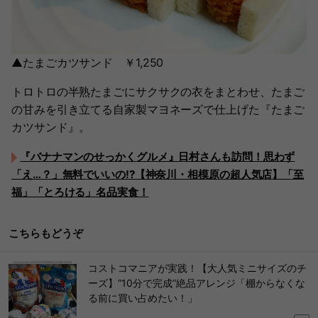
▲たまごカツサンド ￥1,250
トロトロの半熟たまごにサクサクの衣をまとわせ、たまご
の甘みを引き立てる自家製マヨネーズで仕上げた『たまご
カツサンド』。
『バナナマンのせっかくグルメ』日村さんも訪問！思わず
「え…？」無料でいいの!?【神奈川・相模原の超人気店】「至
福」「とろける」名品実食！
こちらもどうぞ
コストコマニアが実践！【大人気ミニサイズのチ
ーズ】“10分で完成”絶品アレンジ「棚からなくな
る前に買い占めたい！」