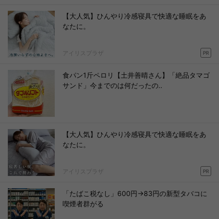
【大人気】ひんやり冷感寝具で快適な睡眠をあ
なたに。
アイリスプラザ
PR
食パン1斤ペロリ【土井善晴さん】「絶品タマゴ
サンド」今までのは何だったの..
【大人気】ひんやり冷感寝具で快適な睡眠をあ
なたに。
アイリスプラザ
PR
「たばこ税なし」600円→83円の新型タバコに
喫煙者群がる