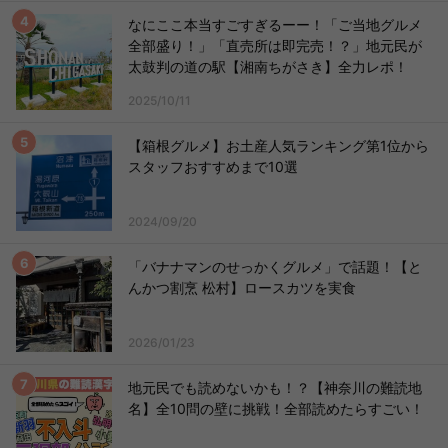
なにここ本当すごすぎるーー！「ご当地グルメ
全部盛り！」「直売所は即完売！？」地元民が
太鼓判の道の駅【湘南ちがさき】全力レポ！
2025/10/11
【箱根グルメ】お土産人気ランキング第1位から
スタッフおすすめまで10選
2024/09/20
「バナナマンのせっかくグルメ」で話題！【と
んかつ割烹 松村】ロースカツを実食
2026/01/23
地元民でも読めないかも！？【神奈川の難読地
名】全10問の壁に挑戦！全部読めたらすごい！