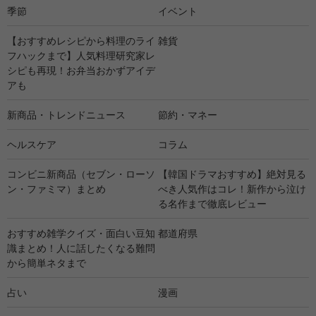
季節
イベント
【おすすめレシピから料理のライ
雑貨
フハックまで】人気料理研究家レ
シピも再現！お弁当おかずアイデ
アも
新商品・トレンドニュース
節約・マネー
ヘルスケア
コラム
コンビニ新商品（セブン・ローソ
【韓国ドラマおすすめ】絶対見る
ン・ファミマ）まとめ
べき人気作はコレ！新作から泣け
る名作まで徹底レビュー
おすすめ雑学クイズ・面白い豆知
都道府県
識まとめ！人に話したくなる難問
から簡単ネタまで
占い
漫画