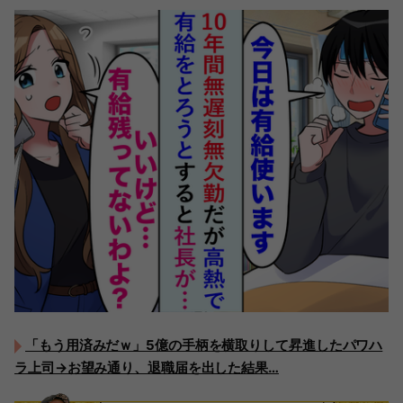
「もう用済みだｗ」5億の手柄を横取りして昇進したパワハ
ラ上司→お望み通り、退職届を出した結果…