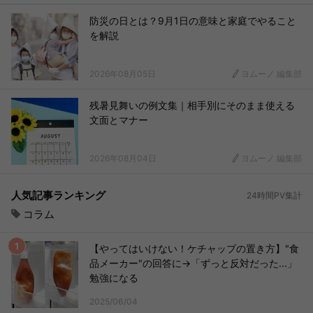
防災の日とは？9月1日の意味と家庭でやること
を解説
2026年08月05日
ヨムーノ 編集部
残暑見舞いの例文集｜相手別にそのまま使える
文面とマナー
2026年08月04日
ヨムーノ 編集部
人気記事ランキング
24時間PV集計
コラム
【やってはいけない！ケチャップの置き方】"食
品メーカー"の回答に→「ずっと反対だった...」
勉強になる
2025/06/04