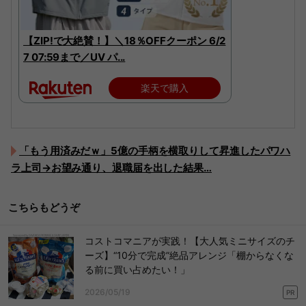
【ZIP!で大絶賛！】＼18％OFFクーポン 6/2
7 07:59まで／UV パ...
楽天で購入
「もう用済みだｗ」5億の手柄を横取りして昇進したパワハ
ラ上司→お望み通り、退職届を出した結果…
こちらもどうぞ
コストコマニアが実践！【大人気ミニサイズのチ
ーズ】“10分で完成”絶品アレンジ「棚からなくな
る前に買い占めたい！」
2026/05/19
PR