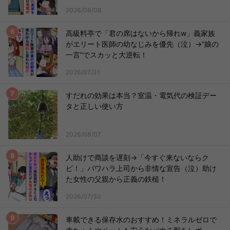
2026/08/08
高級料亭で「君の席はないから帰れw」義家族
がエリート医師の幼なじみを優先（泣）→“娘の
一言”でスカッと大逆転！
2026/07/31
すだれの効果は本当？室温・電気代の検証デー
タと正しい使い方
2026/08/07
人助けで商談を遅刻→「今すぐ来ないならク
ビ！」パワハラ上司から非情な宣告（泣）助け
た女性の父親から正義の鉄槌！
2026/07/30
車載できる保存水のおすすめ！ミネラルゼロで