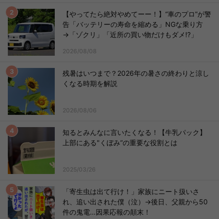
【やってたら絶対やめてーー！】“車のプロ”が警
告「バッテリーの寿命を縮める」NGな乗り方
→「ゾクリ」「近所の買い物だけもダメ!?」
2026/08/08
残暑はいつまで？2026年の暑さの終わりと涼し
くなる時期を解説
2026/08/06
知るとみんなに言いたくなる！【牛乳パック】
上部にある"くぼみ”の重要な役割とは
2025/03/26
「寄生虫は出て行け！」家族にニート扱いさ
れ、追い出された僕（泣）→後日、父親から50
件の鬼電…因果応報の顛末！