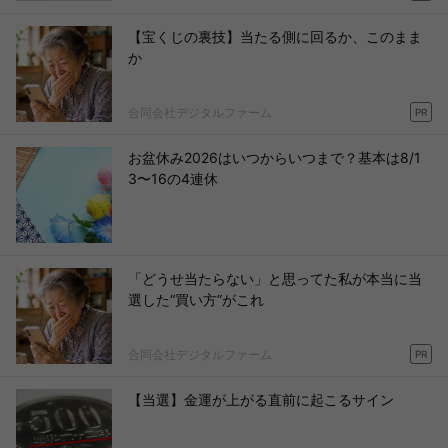
【宝くじの裏技】当たる側に回るか、このまま
か
合同会社デジタルファーム
PR
お盆休み2026はいつからいつまで？基本は8/1
3〜16の4連休
「どうせ当たらない」と思ってた私が本当に当
選した“買い方”がこれ
合同会社デジタルファーム
PR
【当選】金運が上がる直前に起こるサイン