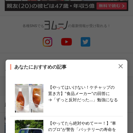
各種SNSでも
の最新情報が受け取れる！
あなたにおすすめの記事
こちらもどうぞ
【やってはいけない！ケチャップの
置き方】"食品メーカー"の回答に
→「ずっと反対だった...」勉強になる
新着記事
「寄生虫は出て行け！」家族にニート扱いさ
【やってたら絶対やめてーー！】“車
れ、追い出された僕（泣）→後日、父親から50
のプロ”が警告「バッテリーの寿命を
件の鬼電…因果応報の顛末！