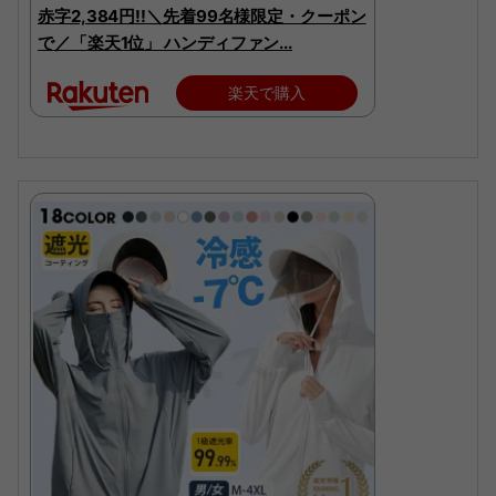
赤字2,384円!!＼先着99名様限定・クーポン
で／「楽天1位」 ハンディファン...
楽天で購入