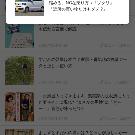
縮める」NGな乗り方→「ゾクリ」
「近所の買い物だけもダメ!?」
2026年08月08日
ヨムーノ【ときめき分室】
救急の日とは？9月9日の意味・由来を子どもに
も伝わる言葉で解説
2026年08月07日
ヨムーノ 編集部
すだれの効果は本当？室温・電気代の検証デー
タと正しい使い方
2026年08月07日
ヨムーノ 編集部
「お風呂入ってきます♪」義実家の脱衣所に入っ
た妻→そこに現れた“まさかの男性”に「ぎゃ
ー！」背筋が凍ったワケ
2026年08月07日
ヨムーノ 編集部
よしずとすだれの違いは？どっちが涼しいか一