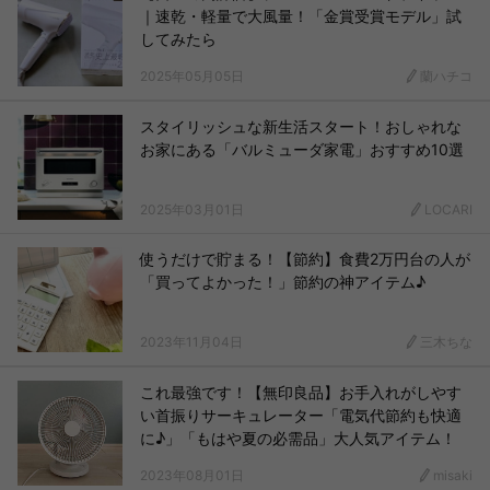
｜速乾・軽量で大風量！「金賞受賞モデル」試
してみたら
2025年05月05日
蘭ハチコ
スタイリッシュな新生活スタート！おしゃれな
お家にある「バルミューダ家電」おすすめ10選
2025年03月01日
LOCARI
使うだけで貯まる！【節約】食費2万円台の人が
「買ってよかった！」節約の神アイテム♪
2023年11月04日
三木ちな
これ最強です！【無印良品】お手入れがしやす
い首振りサーキュレーター「電気代節約も快適
に♪」「もはや夏の必需品」大人気アイテム！
2023年08月01日
misaki