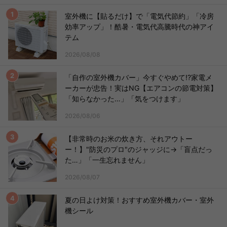
室外機に【貼るだけ】で「電気代節約」「冷房
効率アップ」！酷暑・電気代高騰時代の神アイ
テム
2026/08/08
「自作の室外機カバー」今すぐやめて!?家電メ
ーカーが忠告！実はNG【エアコンの節電対策】
「知らなかった…」「気をつけます」
2026/08/06
【非常時のお米の炊き方、それアウトー
ー！】"防災のプロ"のジャッジに→「盲点だっ
た…」「一生忘れません」
2026/08/07
夏の日よけ対策！おすすめ室外機カバー・室外
機シール