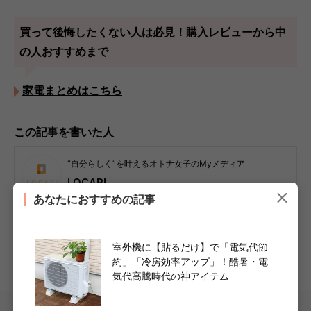
買って後悔したくない人は必見！購入レビューから中
の人おすすめまで
家電まとめはこちら
この記事を書いた人
“自分らしく”を叶えるオトナ女子のMyメディア
LOCARI
あなたにおすすめの記事
明日のワタシにきっかけを。“自分らしく”を叶えるオトナ女子のMyメ
ディア『LOCARI』です。気軽に試せて、毎日がほんのちょっと楽しく
なる情報を毎日お届けしています。「背伸びしなくていい、頑張らなく
ていい」“自分らしく”を叶える情報メディアとして、等身大の自分で頑
室外機に【貼るだけ】で「電気代節
張る女性を応援します。
約」「冷房効率アップ」！酷暑・電
ライター詳細へ
気代高騰時代の神アイテム