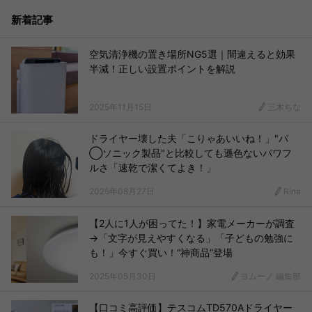
新着記事
空気清浄機の置き場所NG5選｜間違えると効果
半減！正しい設置ポイントを解説
2025年11月15日
三木ちな
ドライヤー壊した夫「こりゃあいいね！」"パ
◯ソニック製品"と比較しても遜色ないパワフ
ルさ「速乾で潔くてよき！」
2025年08月27日
Rina
【2人に1人が困ってた！】家電メーカーが調査
→「文字が見えやすくなる」「子どもの勉強に
も！」今すぐ買い！“神商品”登場
2025年05月30日
ヨムーノ 編集部
【口コミ高評価】テスコムTD570Aドライヤー