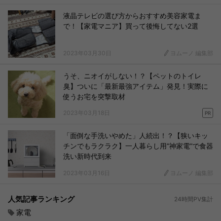
液晶テレビの選び方からおすすめ美容家電ま
で！【家電マニア】買って後悔してない2選
2023年03月30日
ヨムーノ 編集部
うそ、ニオイがしない！？【ペットのトイレ
臭】ついに「最新最強アイテム」発見！実際に
使うお宅を突撃取材
2023年03月18日
PR
「面倒な手洗いやめた」人続出！？【狭いキッ
チンでもラクラク】一人暮らし用“神家電”で食器
洗い新時代到来
2023年03月16日
ヨムーノ 編集部
人気記事ランキング
24時間PV集計
家電