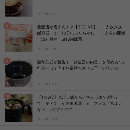
2020/04/17
量販店が震える！？【3COINS】「一人炊き炊
飯容器」で「10分ほったらかし」「1人分の面倒
（涙）解消」SNS沸騰系
2023/03/30
象印公式が警告！「炊飯器の内釜」を傷めるNG
行為とは？内釜を長持ちさせる正しい洗い方
2026/06/14
【1台3役】ズボラ飯からごちそうまで♪作っ
て、食べて、そのまま洗える！大人気「ちょい
なべ」5大アイデア
2023/03/28