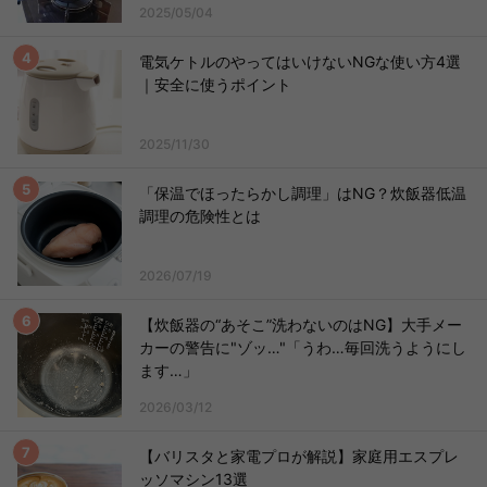
2025/05/04
電気ケトルのやってはいけないNGな使い方4選
｜安全に使うポイント
2025/11/30
「保温でほったらかし調理」はNG？炊飯器低温
調理の危険性とは
2026/07/19
【炊飯器の“あそこ”洗わないのはNG】大手メー
カーの警告に"ゾッ…"「うわ…毎回洗うようにし
ます…」
2026/03/12
【バリスタと家電プロが解説】家庭用エスプレ
ッソマシン13選