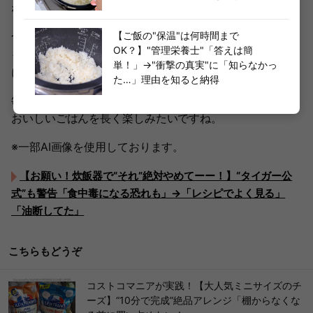
ないこと」の大切さです。
【ご飯の"保温"は何時間まで
食器や金属製の器具と一緒に洗ったり、金属たわしでこす
OK？】"管理栄養士"「答えは簡
ったりといった何気ない行動も、積み重なると劣化の原因
単！」→"衝撃の真実"に「知らなかっ
になることがあります。
た…」理由を知ると納得
毎日使う炊飯器だからこそ、少しだけ扱い方を見直して、
おいしいごはんを長く楽しみたいですね。
※一部AI画像を使用しております。
【お願い！炊飯器で“それ”絶対やめてーー！】“タイガー公
式”も警告「食中毒になる恐れも」→「レシピでよく見る」
「油断してた」
こちらもどうぞ
コストコマニアが実践！【大人気ミニサイズのチ
ーズ】“10分で完成”絶品アレンジ「棚からなくな