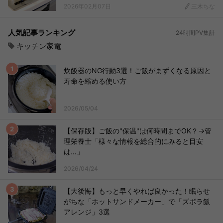
2026年02月07日
三木ちな
人気記事ランキング
24時間PV集計
キッチン家電
炊飯器のNG行動3選！ご飯がまずくなる原因と
寿命を縮める使い方
2026/05/04
【保存版】ご飯の"保温"は何時間までOK？→管
理栄養士「様々な情報を総合的にみると目安
は…」
2026/04/24
【大後悔】もっと早くやれば良かった！眠らせ
がちな「ホットサンドメーカー」で「ズボラ飯
アレンジ」3選