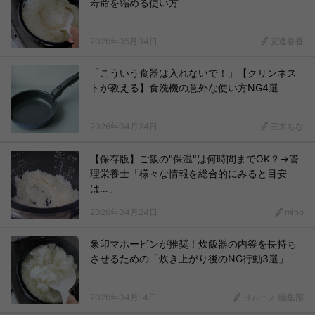
寿命を縮める使い方
2026年05月04日
安達春香
「こういう食器は入れないで！」【クリンネス
トが教える】食洗機の意外な使い方NG4選
2026年04月24日
三木ちな
【保存版】ご飯の"保温"は何時間までOK？→管
理栄養士「様々な情報を総合的にみると目安
は…」
2026年04月24日
miho
象印マホービンが推奨！炊飯器の内釜を長持ち
させるための「炊き上がり後のNG行動3選」
2026年04月14日
ヨムーノ 編集部