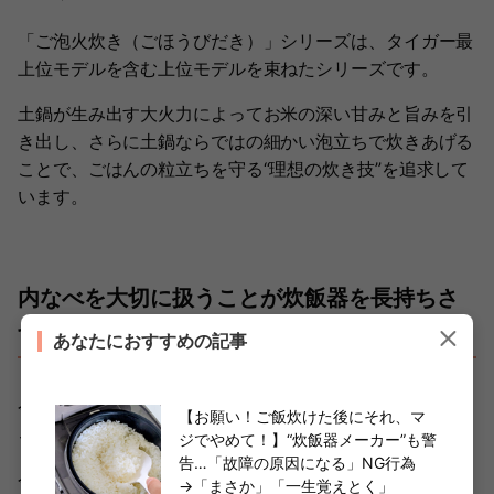
「ご泡火炊き（ごほうびだき）」シリーズは、タイガー最
上位モデルを含む上位モデルを束ねたシリーズです。
土鍋が生み出す大火力によってお米の深い甘みと旨みを引
き出し、さらに土鍋ならではの細かい泡立ちで炊きあげる
ことで、ごはんの粒立ちを守る“理想の炊き技”を追求して
います。
内なべを大切に扱うことが炊飯器を長持ちさ
せるコツ
あなたにおすすめの記事
今回は、タイガー魔法瓶“中の人”に、炊飯器の寿命を縮め
【お願い！ご飯炊けた後にそれ、マ
るNGなお手入れ・使い方について教えてもらいました。
ジでやめて！】“炊飯器メーカー”も警
告…「故障の原因になる」NG行為
今回紹介した内容に共通しているのは、「内なべを傷付け
→「まさか」「一生覚えとく」