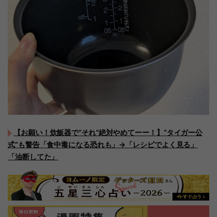
【お願い！炊飯器で“それ”絶対やめてーー！】“タイガー公
式”も警告「食中毒になる恐れも」→「レシピでよく見る」
「油断してた」