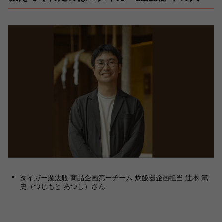
タイガー魔法瓶 商品企画第一チーム 炊飯器企画担当 辻本 篤
史（つじもと あつし）さん