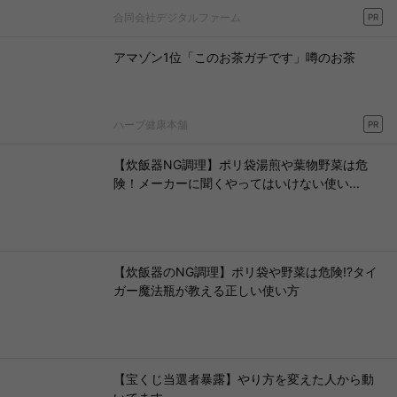
合同会社デジタルファーム
PR
アマゾン1位「このお茶ガチです」噂のお茶
ハーブ健康本舗
PR
【炊飯器NG調理】ポリ袋湯煎や葉物野菜は危
険！メーカーに聞くやってはいけない使い...
【炊飯器のNG調理】ポリ袋や野菜は危険!?タイ
ガー魔法瓶が教える正しい使い方
【宝くじ当選者暴露】やり方を変えた人から動