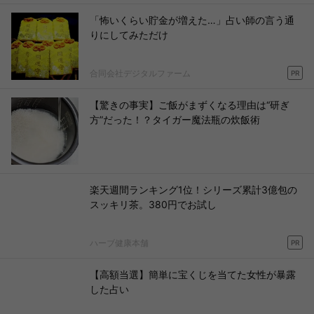
「怖いくらい貯金が増えた…」占い師の言う通
りにしてみただけ
合同会社デジタルファーム
PR
【驚きの事実】ご飯がまずくなる理由は“研ぎ
方”だった！？タイガー魔法瓶の炊飯術
楽天週間ランキング1位！シリーズ累計3億包の
スッキリ茶。380円でお試し
ハーブ健康本舗
PR
【高額当選】簡単に宝くじを当てた女性が暴露
した占い