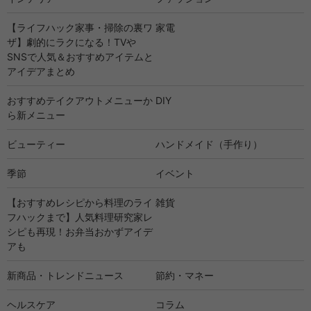
【ライフハック家事・掃除の裏ワ
家電
ザ】劇的にラクになる！TVや
SNSで人気＆おすすめアイテムと
アイデアまとめ
おすすめテイクアウトメニューか
DIY
ら新メニュー
ビューティー
ハンドメイド（手作り）
季節
イベント
【おすすめレシピから料理のライ
雑貨
フハックまで】人気料理研究家レ
シピも再現！お弁当おかずアイデ
アも
新商品・トレンドニュース
節約・マネー
ヘルスケア
コラム