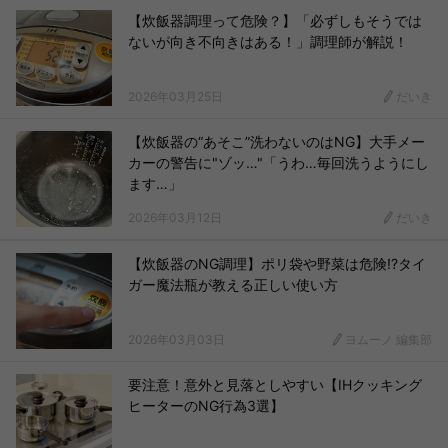
【炊飯器調理って危険？】「必ずしもそうでは
ないが向き不向きはある！」調理師が解説！
2026年03月25日
だいき
【炊飯器の“あそこ”洗わないのはNG】大手メー
カーの警告に"ゾッ…"「うわ…毎回洗うようにし
ます…」
2026年03月12日
だいき
【炊飯器のNG調理】ポリ袋や野菜は危険!?タイ
ガー魔法瓶が教える正しい使い方
2026年03月03日
ヨムーノ 編集部
要注意！意外と見落としやすい【IHクッキング
ヒーターのNG行為3選】