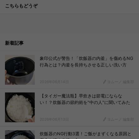
こちらもどうぞ
新着記事
象印公式が警告！「炊飯器の内釜」を傷めるNG
行為とは？内釜を長持ちさせる正しい洗い方
2026年06月14日
ヨムーノ 編集部
【タイガー魔法瓶】早炊きは節電にならな
い！？炊飯器の節約術を"中の人"に聞いてみた
2026年06月13日
ヨムーノ 編集部
炊飯器のNG行動3選！ご飯がまずくなる原因と