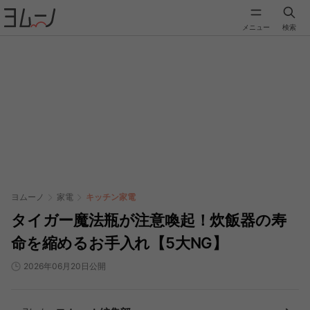
メニュー
検索
ヨムーノ
家電
キッチン家電
タイガー魔法瓶が注意喚起！炊飯器の寿
命を縮めるお手入れ【5大NG】
2026年06月20日公開