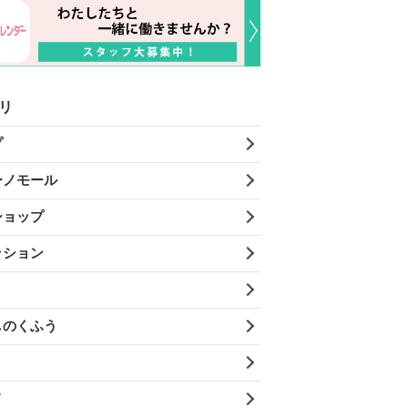
リ
プ
ーノモール
ショップ
ッション
しのくふう
メ