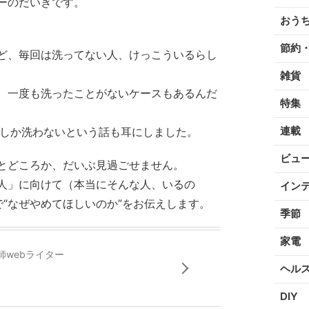
ーのだいきです。
おう
節約
ど、毎回は洗ってない人、けっこういるらし
雑貨
、一度も洗ったことがないケースもあるんだ
特集
連載
度しか洗わないという話も耳にしました。
ビュ
とどころか、だいぶ見過ごせません。
人」に向けて（本当にそんな人、いるの
イン
“なぜやめてほしいのか”をお伝えします。
季節
家電
師webライター
ヘル
DIY