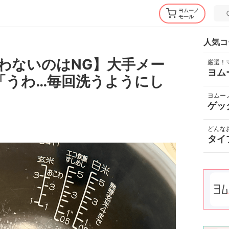
ヨムーノ
モール
人気コ
洗わないのはNG】大手メー
厳選！
ヨム
"「うわ…毎回洗うようにし
ヨムー
ゲッ
どんな
タイ