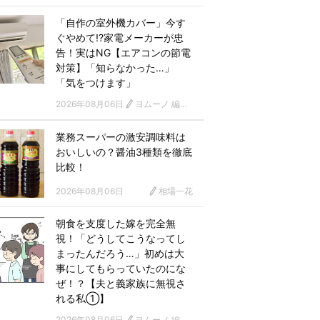
「自作の室外機カバー」今す
ぐやめて!?家電メーカーが忠
告！実はNG【エアコンの節電
対策】「知らなかった…」
「気をつけます」
2026年08月06日
ヨムーノ 編集部
業務スーパーの激安調味料は
おいしいの？醤油3種類を徹底
比較！
2026年08月06日
相場一花
朝食を支度した嫁を完全無
視！「どうしてこうなってし
まったんだろう…」初めは大
事にしてもらっていたのにな
ぜ！？【夫と義家族に無視さ
れる私①】
2026年08月06日
ヨムーノ 編集部 漫画チーム