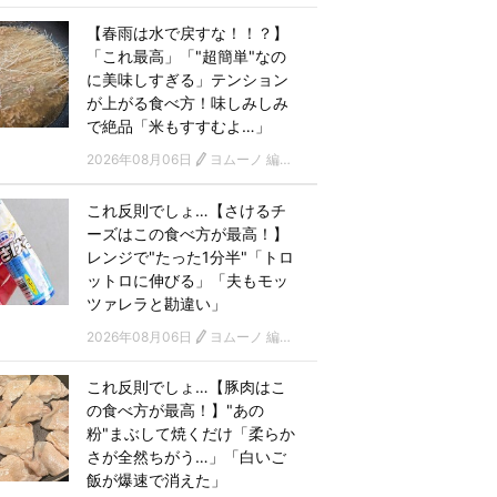
【春雨は水で戻すな！！？】
「これ最高」「"超簡単"なの
に美味しすぎる」テンション
が上がる食べ方！味しみしみ
で絶品「米もすすむよ…」
2026年08月06日
ヨムーノ 編集部
これ反則でしょ…【さけるチ
ーズはこの食べ方が最高！】
レンジで"たった1分半"「トロ
ットロに伸びる」「夫もモッ
ツァレラと勘違い」
2026年08月06日
ヨムーノ 編集部
これ反則でしょ…【豚肉はこ
の食べ方が最高！】"あの
粉"まぶして焼くだけ「柔らか
さが全然ちがう…」「白いご
飯が爆速で消えた」