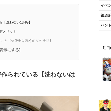
イベ
都道
る【洗わないはNG】
ハン
デメリット
いこと【炊飯器は洗う前提の器具】
注目
全表示にする]
で作られている【洗わないは