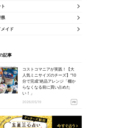
ント
府県
ドメイド
の記事
コストコマニアが実践！【大
人気ミニサイズのチーズ】“10
分で完成”絶品アレンジ「棚か
らなくなる前に買い占めた
い！」
2026/05/19
PR