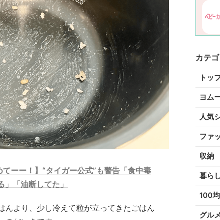
カテゴ
トッ
ヨム
人気
ファ
収納
めてーー！】“タイガー公式”も警告「食中毒
暮ら
る」「油断してた」
100均
はんより、少し冷えて粒が立ってきたごはん
グル