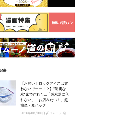
記事
【お願い！ロックアイスは買
わないでーー！？】"透明な
氷"家で作れた…「製氷器に入
れない」「お店みたい！」超
簡単・夏ハック
2026年08月06日
ヨムーノ 編集部