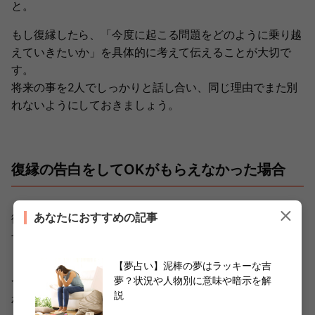
と。
もし復縁したら、「今度に起こる問題をどのように乗り越
えていきたいか」を具体的に考えて伝えることが大切で
す。
将来の事を2人でしっかりと話し合い、同じ理由でまた別
れないようにしておきましょう。
復縁の告白をしてOKがもらえなかった場合
あなたにおすすめの記事
復縁の告白をしても、必ずしもOKをもらえるとは限りま
せん。
もしスムーズに復縁が受け入れられなくても、失敗と決め
【夢占い】泥棒の夢はラッキーな吉
夢？状況や人物別に意味や暗示を解
つけるのはまだ早いですよ！
説
相手の反応によってさまざまな可能性が考えられます。