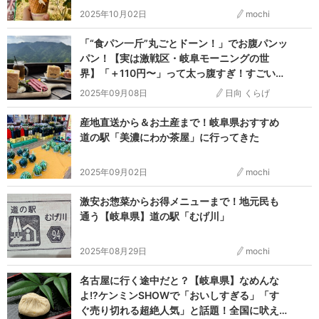
2025年10月02日
mochi
「“食パン一斤”丸ごとドーン！」でお腹パンッ
パン！【実は激戦区・岐阜モーニングの世
界】「＋110円〜」って太っ腹すぎ！すごい
わ…
2025年09月08日
日向 くらげ
産地直送から＆お土産まで！岐阜県おすすめ
道の駅「美濃にわか茶屋」に行ってきた
2025年09月02日
mochi
激安お惣菜からお得メニューまで！地元民も
通う【岐阜県】道の駅「むげ川」
2025年08月29日
mochi
名古屋に行く途中だと？【岐阜県】なめんな
よ!?ケンミンSHOWで「おいしすぎる」「す
ぐ売り切れる超絶人気」と話題！全国に吠え