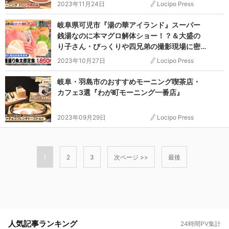
2023年11月24日
Locipo Press
岐阜県可児市『湯の華アイランド』スーパー
銭湯なのに本マグロ解体ショー！？＆大盛の
り子さん・びっくりや四兄弟の撮影現場に密
着！『PS純金（ゴールド）』
2023年10月27日
Locipo Press
岐阜・羽島市のおすすめモーニング喫茶店・
カフェ3選『わが町モーニング一番店』
2023年09月29日
Locipo Press
1
2
3
次ページ >>
最後
人気記事ランキング
24時間PV集計