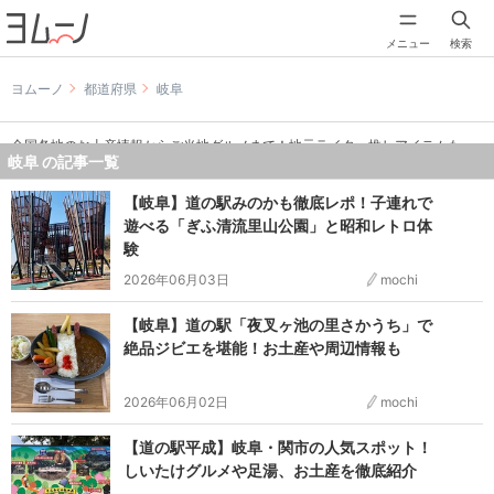
メニュー
検索
ヨムーノ
都道府県
岐阜
全国各地のお土産情報からご当地グルメまで！地元ライター推しアイテムも
岐阜 の記事一覧
【岐阜】道の駅みのかも徹底レポ！子連れで
遊べる「ぎふ清流里山公園」と昭和レトロ体
験
2026年06月03日
mochi
【岐阜】道の駅「夜叉ヶ池の里さかうち」で
絶品ジビエを堪能！お土産や周辺情報も
2026年06月02日
mochi
【道の駅平成】岐阜・関市の人気スポット！
しいたけグルメや足湯、お土産を徹底紹介