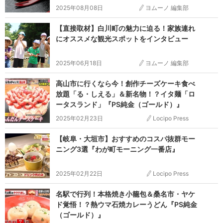
たい4選
2025年08月08日
ヨムーノ 編集部
【直接取材】白川町の魅力に迫る！家族連れ
にオススメな観光スポットをインタビュー
2025年06月18日
ヨムーノ 編集部
高山市に行くなら今！創作チーズケーキ食べ
放題「る・しえる」＆新名物！？イタ麺「ロ
ータスランド」『PS純金（ゴールド）』
2025年02月23日
Locipo Press
【岐阜・大垣市】おすすめのコスパ抜群モー
ニング3選『わが町モーニング一番店』
2025年02月22日
Locipo Press
名駅で行列！本格焼き小籠包＆桑名市・ヤケ
ド覚悟！？熱ウマ石焼カレーうどん『PS純金
（ゴールド）』