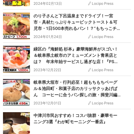
2024年02月13日
Locipo Press
のり子さんと下呂温泉までドライブ！一宮
市・具材たっぷりキュービックトースト＆可
児市・1日500本売れるパン！？“もちっこチー
ズ”『PS純金（ゴールド）』
2024年01月24日
Locipo Press
緑区の『海鮮処 杉本』豪華海鮮丼がスゴい！
＆岐阜県土岐市のアミューズメント青果店と
は？ 年末年始サービスし過ぎな店！『PS純
金（ゴールド）』
2023年12月22日
Locipo Press
岐阜県大垣市・行列必至！超もちもちベーグ
ル＆池田町・和菓子店のカリッサクッあげぱ
ん コーヒーに合うパン探しの旅・揖斐川編
『PS純金（ゴールド）』
2023年12月01日
Locipo Press
中津川市民おすすめ！コスパ抜群・豪華モー
ニング3選『わが町モーニング一番店』