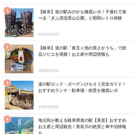
【岐阜】道の駅みのかも徹底レポ！子連れで遊
べる「ぎふ清流里山公園」と昭和レトロ体験
2026/06/03
【岐阜】道の駅「夜叉ヶ池の里さかうち」で絶
品ジビエを堪能！お土産や周辺情報も
2026/06/02
道の駅ロック・ガーデンひちそう完全ガイド！
おすすめランチ・駐車場・絶景を徹底レポ
2026/02/28
地元民が教える岐阜県道の駅【美並】おすすめ
お土産と周辺観光！長良川の絶景と車中泊情報
も