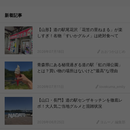
新着記事
【山形】道の駅尾花沢「花笠の里ねまる」が楽
しすぎ！名物「すいかグルメ」は絶対食べて
2026年07月18日
おおつかはじめ
青森県にある秘境過ぎる道の駅「虹の湖公園」
とは？買い物の場所はないけど"最高"な理由
2026年07月11日
lovekuma_emily
【山口・長門】道の駅センザキッチンを徹底レ
ポ！大人気ご当地グルメと混雑状況
2026年06月25日
ヨムーノ 編集部