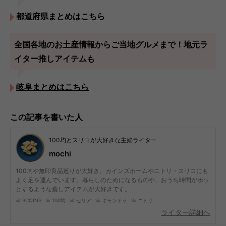
都道府県まとめはこちら
全国各地のお土産情報からご当地グルメまで！地元ラ
イター推しアイテムも
岐阜まとめはこちら
この記事を書いた人
100均とスリコが大好きな主婦ライター
mochi
100均や無印良品巡りが大好き。カインズホームやニトリ・スリコにも
よく足を運んでいます。暮らしのためになるものや、おうち時間がホッ
とするような癒しアイテムが大好きです。
3COINS
100均
セリア
キャンドゥ
ニトリ
ライター詳細へ