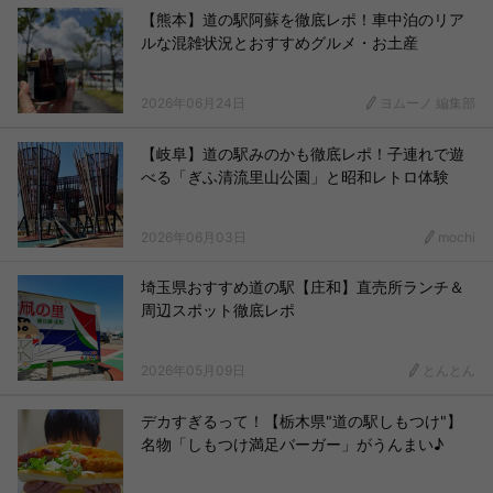
【熊本】道の駅阿蘇を徹底レポ！車中泊のリア
ルな混雑状況とおすすめグルメ・お土産
2026年06月24日
ヨムーノ 編集部
【岐阜】道の駅みのかも徹底レポ！子連れで遊
べる「ぎふ清流里山公園」と昭和レトロ体験
2026年06月03日
mochi
埼玉県おすすめ道の駅【庄和】直売所ランチ＆
周辺スポット徹底レポ
2026年05月09日
とんとん
デカすぎるって！【栃木県"道の駅しもつけ"】
名物「しもつけ満足バーガー」がうんまい♪