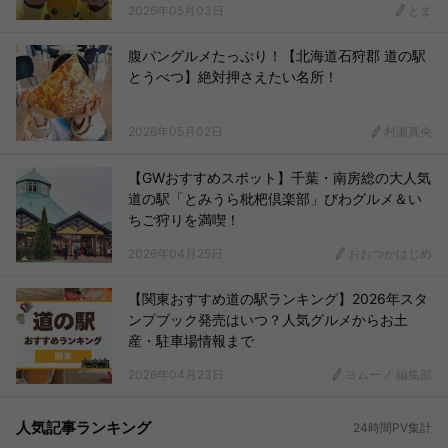
2026年05月03日
とま
腹パングルメたっぷり！【北海道石狩郡 道の駅
とうべつ】絶対押さえたい名所！
2026年05月02日
村瀬真央
【GWおすすめスポット】千葉・南房総の大人気
道の駅「とみうら枇杷倶楽部」びわグルメ＆い
ちご狩りを満喫！
2026年04月25日
おおつかはじめ
【関東おすすめ道の駅ランキング】2026年スタ
ンプブック発売はいつ？人気グルメからお土
産・駐車場情報まで
2026年04月23日
ヨムーノ 編集部
人気記事ランキング
24時間PV集計