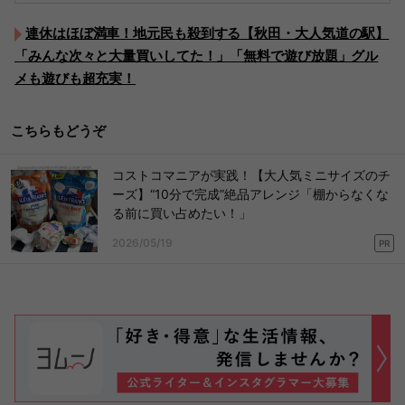
連休はほぼ満車！地元民も殺到する【秋田・大人気道の駅】
「みんな次々と大量買いしてた！」「無料で遊び放題」グル
メも遊びも超充実！
こちらもどうぞ
コストコマニアが実践！【大人気ミニサイズのチ
ーズ】“10分で完成”絶品アレンジ「棚からなくな
る前に買い占めたい！」
2026/05/19
PR