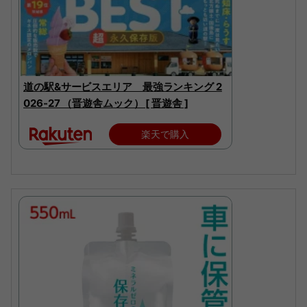
道の駅&サービスエリア 最強ランキング 2
026-27 （晋遊舎ムック） [ 晋遊舎 ]
楽天で購入