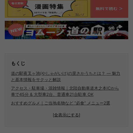
もくじ
道の駅夜叉ヶ池(やしゃがいけ)の里さかうちとは？ ― 魅力
と基本情報をサクッと解説
アクセス・駐車場・混雑情報｜北陸自動車道木之本ICから
車で45分 & 大型車2台、普通車21台駐車 OK
おすすめグルメ｜ご当地名物など “必食” メニュー2選
[全表示にする]