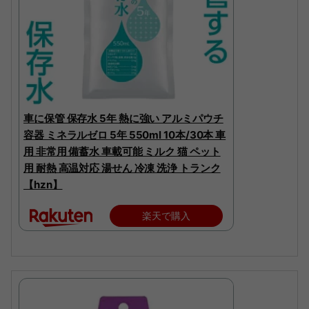
車に保管 保存水 5年 熱に強い アルミパウチ
容器 ミネラルゼロ 5年 550ml 10本/30本 車
用 非常用 備蓄水 車載可能 ミルク 猫 ペット
用 耐熱 高温対応 湯せん 冷凍 洗浄 トランク
【hzn】
楽天で購入