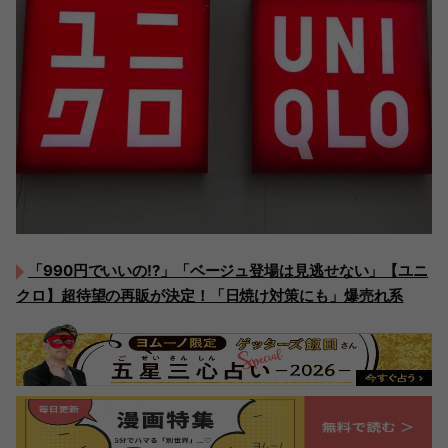
「990円でいいの!?」「ベージュ登場は見逃せない」【ユニ
クロ】超待望の再販が決定！「日焼け対策にも」爆売れ系