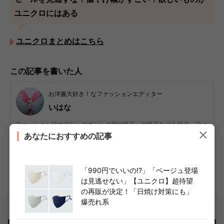
ユニクロにはある
ユニクロまとめはこちら
この記事を書いた人
お洋服大好き！なファッションエディター
いはな
ファッション誌やフリーマガジンの副編集長・編集長などを経て、ファ
ッションやインタビューを中心に各メディアで活動中。
あなたにおすすめの記事
高見えや細見えするユニクロとGUアイテムを使った、大人女性のため
の着こなしをご紹介しています。 着こなしのコツや色合わせテク、サ
イズ選びなどを、アイテムの“推しポイント”ととも提案しています。
「990円でいいの!?」「ベージュ登場
ファッション
ユニクロ
GU
ワークマン
無印良品
は見逃せない」【ユニクロ】超待望
ライター詳細へ
の再販が決定！「日焼け対策にも」
爆売れ系