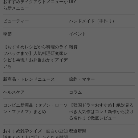
おすすめテイクアウトメニューか
DIY
ら新メニュー
ビューティー
ハンドメイド（手作り）
季節
イベント
【おすすめレシピから料理のライ
雑貨
フハックまで】人気料理研究家レ
シピも再現！お弁当おかずアイデ
アも
新商品・トレンドニュース
節約・マネー
ヘルスケア
コラム
コンビニ新商品（セブン・ローソ
【韓国ドラマおすすめ】絶対見る
ン・ファミマ）まとめ
べき人気作はコレ！新作から泣け
る名作まで徹底レビュー
おすすめ雑学クイズ・面白い豆知
都道府県
識まとめ！人に話したくなる難問