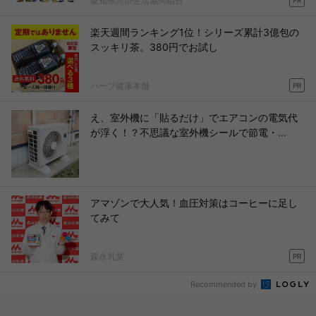
愛知県共済生活協同組合
PR
楽天週間ランキング1位！シリーズ累計3億包の
スッキリ茶。380円でお試し
ハーブ健康本舗
PR
え、室外機に「貼るだけ」でエアコンの電気代
が浮く！？不思議な室外機シールで節電・...
アマゾンで大人気！血圧対策はコーヒーに足し
てみて
森永乳業
PR
Recommended by