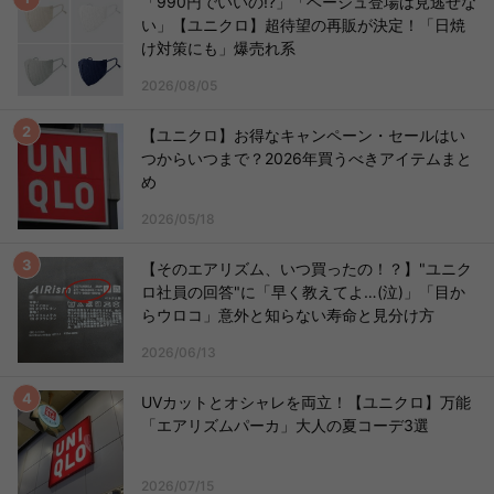
「990円でいいの!?」「ベージュ登場は見逃せな
い」【ユニクロ】超待望の再販が決定！「日焼
け対策にも」爆売れ系
2026/08/05
【ユニクロ】お得なキャンペーン・セールはい
つからいつまで？2026年買うべきアイテムまと
め
2026/05/18
【そのエアリズム、いつ買ったの！？】"ユニク
ロ社員の回答"に「早く教えてよ…(泣)」「目か
らウロコ」意外と知らない寿命と見分け方
2026/06/13
UVカットとオシャレを両立！【ユニクロ】万能
「エアリズムパーカ」大人の夏コーデ3選
2026/07/15