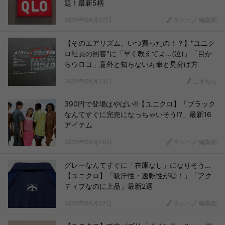
題！最新5柄
2026年06月27日
ヨムーノ 編集部
【そのエアリズム、いつ買ったの！？】"ユニク
ロ社員の回答"に「早く教えてよ…(泣)」「目か
らウロコ」意外と知らない寿命と見分け方
2026年06月13日
三木ちな
390円で登場はやばい!!【ユニクロ】「ブラック
なんてすぐに完売になっちゃいそう!?」最新16
アイテム
2026年06月08日
ヨムーノ 編集部
グレーなんてすぐに「在庫なし」になりそう…
【ユニクロ】「吸汗性・速乾性が◎！」「アク
ティブなのに上品」最新2選
2026年06月07日
ヨムーノ 編集部