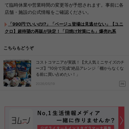
て臨時休業や営業時間の変更等が予想されます。事前に各
店舗・施設の公式情報をご確認ください。
「990円でいいの!?」「ベージュ登場は見逃せない」【ユニ
クロ】超待望の再販が決定！「日焼け対策にも」爆売れ系
こちらもどうぞ
コストコマニアが実践！【大人気ミニサイズのチ
ーズ】“10分で完成”絶品アレンジ「棚からなくな
る前に買い占めたい！」
2026/05/19
PR