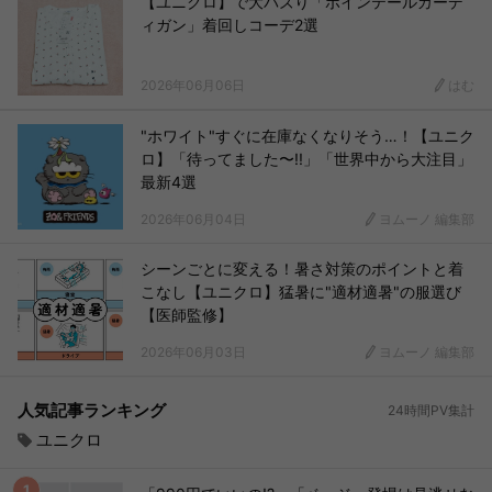
【ユニクロ】で大バズり「ポインテールカーデ
ィガン」着回しコーデ2選
2026年06月06日
はむ
"ホワイト"すぐに在庫なくなりそう…！【ユニク
ロ】「待ってました〜!!」「世界中から大注目」
最新4選
2026年06月04日
ヨムーノ 編集部
シーンごとに変える！暑さ対策のポイントと着
こなし【ユニクロ】猛暑に"適材適暑"の服選び
【医師監修】
2026年06月03日
ヨムーノ 編集部
人気記事ランキング
24時間PV集計
ユニクロ