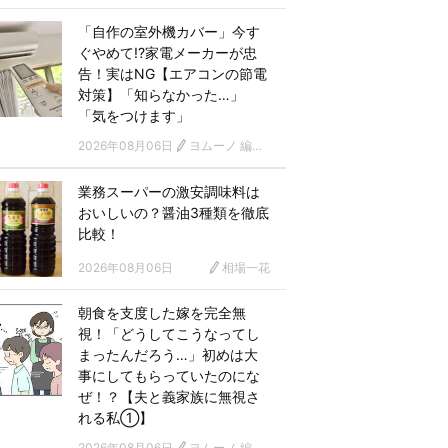
「自作の室外機カバー」今す
ぐやめて!?家電メーカーが忠
告！実はNG【エアコンの節電
対策】「知らなかった…」
「気をつけます」
2026年08月06日
ヨムーノ 編集部
業務スーパーの激安調味料は
おいしいの？醤油3種類を徹底
比較！
2026年08月06日
相場一花
朝食を支度した嫁を完全無
視！「どうしてこうなってし
まったんだろう…」初めは大
事にしてもらっていたのにな
ぜ！？【夫と義家族に無視さ
れる私①】
2026年08月06日
ヨムーノ 編集部 漫画チーム