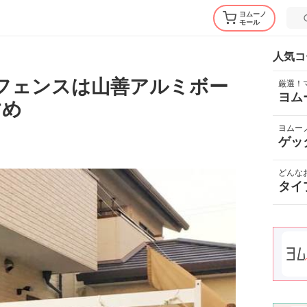
ヨムーノ
モール
人気コ
Yフェンスは山善アルミボー
厳選！
ヨム
すめ
ヨムー
ゲッ
どんな
タイ