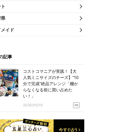
ント
府県
ドメイド
の記事
コストコマニアが実践！【大
人気ミニサイズのチーズ】“10
分で完成”絶品アレンジ「棚か
らなくなる前に買い占めた
い！」
2026/05/19
PR