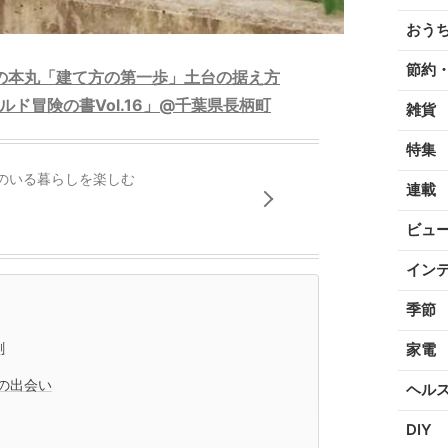
おう
節約
の本丸「建て方の第一歩」土台の据え方
ルド冒険の書Vol.16」@千葉県長柄町
雑貨
特集
のいる暮らしを楽しむ
連載
ビュ
イン
季節
劇
家電
の出会い
ヘル
DIY