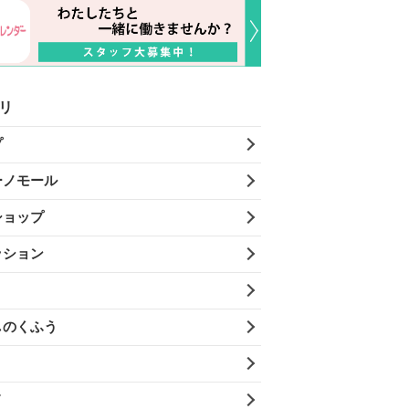
リ
プ
ーノモール
ショップ
ッション
しのくふう
メ