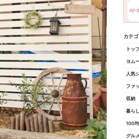
カテゴ
トッ
ヨム
人気
ファ
収納
暮ら
100均
グル