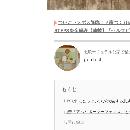
ついにラスボス降臨！？家づくり
STEP3を全解説【連載】「セルフビ
北欧ナチュラルな家で猫
puu.tuuli
もくじ
DIYで作ったフェンスが大破する悲
山善「アルミボーダーフェンス」と
設置は簡単！