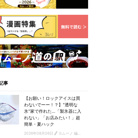
記事
【お願い！ロックアイスは買
わないでーー！？】"透明な
氷"家で作れた…「製氷器に入
れない」「お店みたい！」超
簡単・夏ハック
2026年08月06日
ヨムーノ 編集部