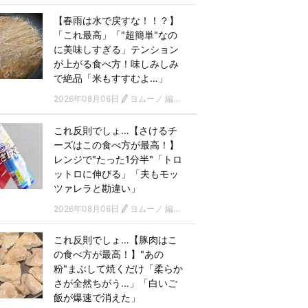
【春雨は水で戻すな！！？】
「これ最高」「"超簡単"なの
に美味しすぎる」テンション
が上がる食べ方！味しみしみ
で絶品「米もすすむよ…」
2026年08月06日
ヨムーノ 編集部
これ反則でしょ…【さけるチ
ーズはこの食べ方が最高！】
レンジで"たった1分半"「トロ
ットロに伸びる」「夫もモッ
ツァレラと勘違い」
2026年08月06日
ヨムーノ 編集部
これ反則でしょ…【豚肉はこ
の食べ方が最高！】"あの
粉"まぶして焼くだけ「柔らか
さが全然ちがう…」「白いご
飯が爆速で消えた」