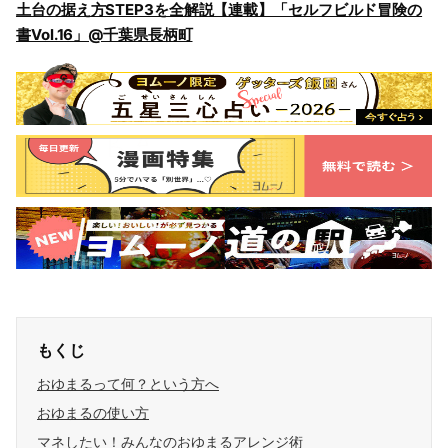
土台の据え方STEP3を全解説【連載】「セルフビルド冒険の
書Vol.16」@千葉県長柄町
もくじ
おゆまるって何？という方へ
おゆまるの使い方
マネしたい！みんなのおゆまるアレンジ術