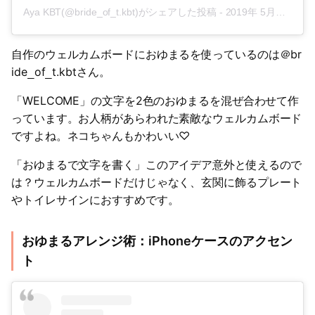
Aya KBT(@bride_of_t.kbt)がシェアした投稿
-
2019年 5月月28日午前2時37分PDT
自作のウェルカムボードにおゆまるを使っているのは＠br
ide
of
t.kbtさん。
_
_
「WELCOME」の文字を2色のおゆまるを混ぜ合わせて作
っています。お人柄があらわれた素敵なウェルカムボード
ですよね。ネコちゃんもかわいい♡
「おゆまるで文字を書く」このアイデア意外と使えるので
は？ウェルカムボードだけじゃなく、玄関に飾るプレート
やトイレサインにおすすめです。
おゆまるアレンジ術：iPhoneケースのアクセン
ト