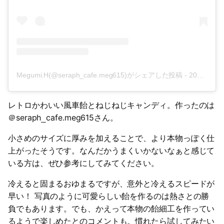
Megumi.H(@seraph_cafe.meg615)がシェアした投稿
-
2019年10月月19日午前7時26分PDT
レトロかわいい風車飴とねじねじキャンディ。作ったのは
＠seraph
cafe.meg615さん。
_
小さめのサイズに厚みを加えることで、より本物っぽく仕
上がったそうです。なんだかうまくいかないなぁと感じて
いる方は、ぜひ参考にしてみてください。
冷えると固まるおゆまるですが、意外と冷えるスピードが
早い！ 写真のように可愛らしい飴を作るのは熱さとの勝
負でもあります。でも、かえって本物の飴細工を作ってい
るようで楽しめたとのコメントも。慣れたら試してみたい