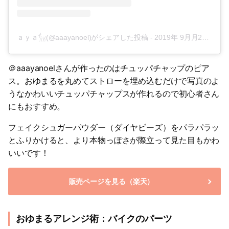
ａｙａ𓃴(@aaayanoel)がシェアした投稿
-
2019年 9月月23日午前7時03分PDT
＠aaayanoelさんが作ったのはチュッパチャップのピア
ス。おゆまるを丸めてストローを埋め込むだけで写真のよ
うなかわいいチュッパチャップスが作れるので初心者さん
にもおすすめ。
フェイクシュガーパウダー（ダイヤビーズ）をパラパラッ
とふりかけると、より本物っぽさが際立って見た目もかわ
いいです！
販売ページを見る（楽天）
おゆまるアレンジ術：バイクのパーツ