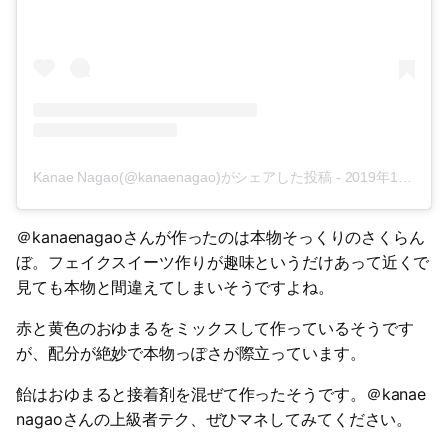
Kanae Nagao(@kanaenagao)がシェアした投稿
-
2019年10月月21日午前7時53分PDT
＠kanaenagaoさんが作ったのは本物そっくりのさくらん
ぼ。フェイクスイーツ作りが趣味というだけあって近くで
見ても本物と間違えてしまいそうですよね。
赤と黄色のおゆまるをミックスして作っているそうです
が、配分が絶妙で本物っぽさが際立っています。
飴はおゆまると接着剤を混ぜて作ったそうです。＠kanae
nagaoさんの上級者テク、ぜひマネしてみてください。