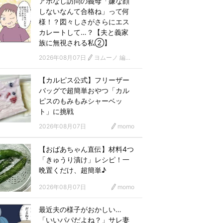
アポなし訪問の義母「嫌な顔
しないなんて合格ね」って何
様！？図々しさがさらにエス
カレートして…？【夫と義家
族に無視される私②】
2026年08月07日
ヨムーノ 編集部 漫画チーム
【カルピス公式】フリーザー
バッグで超簡単おやつ「カル
ピスのもみもみシャーベッ
ト」に挑戦
2026年08月07日
momo
【おばあちゃん直伝】材料4つ
「きゅうり漬け」レシピ！一
晩置くだけ、超簡単♪
2026年08月07日
momo
最近夫の様子がおかしい…
「いいパパだよね？」サレ妻