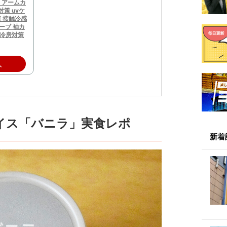
】アームカ
対策 uvケ
策 接触冷感
リーブ 袖カ
 冷房対策
入
イス「バニラ」実食レポ
新着