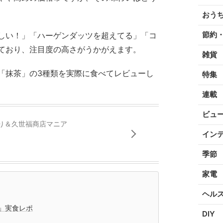
おう
節約
味しい！」「ハーゲンダッツを超えてる」「コ
ており、注目度の高さがうかがえます。
雑貨
「抹茶」の3種類を実際に食べてレビューし
特集
連載
ビュ
り＆久世福商店マニア
イン
季節
家電
ヘル
」実食レポ
DIY