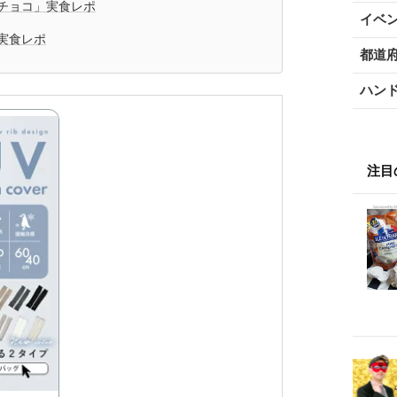
チョコ」実食レポ
イベ
実食レポ
都道
ハン
注目