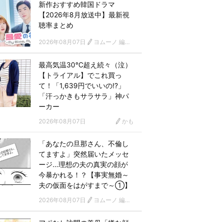
新作おすすめ韓国ドラマ
【2026年8月放送中】最新視
聴率まとめ
2026年08月07日
ヨムーノ 編集部 韓国ドラマチーム
最高気温30℃超え続々（泣）
【トライアル】でこれ買っ
て！「1,639円でいいの!?」
「汗っかきもサラサラ」神パ
ーカー
2026年08月07日
かも
「あなたの旦那さん、不倫し
てますよ」突然届いたメッセ
ージ…理想の夫の真実の顔が
今暴かれる！？【事実無婚～
夫の仮面をはがすまで～①】
2026年08月07日
ヨムーノ 編集部 漫画チーム