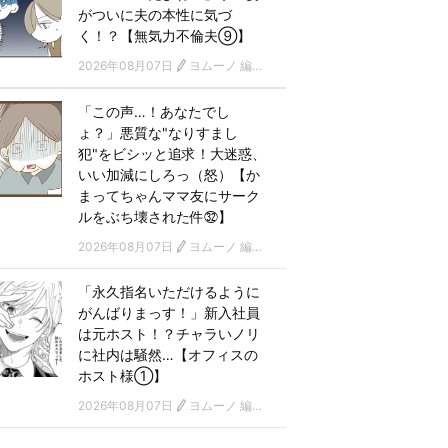
がついに夫の本性に気づ
く！？【無気力不倫夫⑨】
2026年08月07日
ヨムーノ 編集部 漫画チーム
「この声…！あなたでし
ょ？」悪質な"なりすまし
犯"をビシッと追求！大迷惑、
いい加減にしろっ（怒）【か
まってちゃんママ友にサーク
ルをぶち壊された件㉜】
2026年08月07日
ヨムーノ 編集部 漫画チーム
「永久指名いただけるように
がんばりまっす！」新入社員
は元ホスト！？チャラいノリ
に社内は騒然…【オフィスの
ホスト様①】
2026年08月07日
ヨムーノ 編集部 漫画チーム