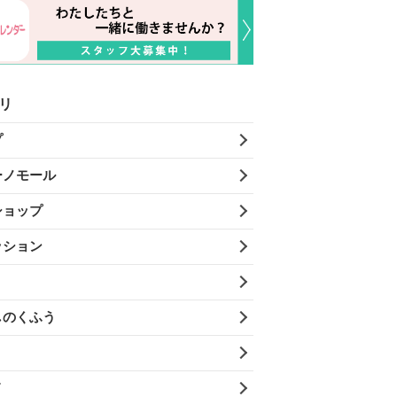
リ
プ
ーノモール
ショップ
ッション
しのくふう
メ