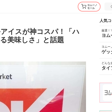
ヨムーノ
モール
人気コ
ルアイスが神コスパ！「ハ
厳選！
ヨム
る美味しさ」と話題
ヨムー
ゲッ
どんな
タイ