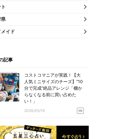
ント
府県
ドメイド
の記事
コストコマニアが実践！【大
人気ミニサイズのチーズ】“10
分で完成”絶品アレンジ「棚か
らなくなる前に買い占めた
い！」
2026/05/19
PR