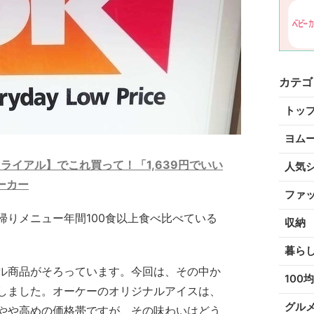
カテゴ
トッ
ヨム
ライアル】でこれ買って！「1,639円でいい
人気
ーカー
ファ
帰りメニュー年間100食以上食べ比べている
収納
暮ら
ル商品がそろっています。今回は、その中か
100均
しました。オーケーのオリジナルアイスは、
グル
やや高めの価格帯ですが、その味わいはどう