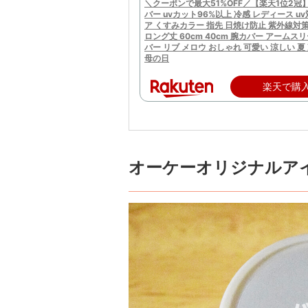
＼クーポンで最大51%OFF／【楽天1位2冠
バー uvカット96%以上 冷感 レディース uv
ア くすみカラー 指先 日焼け防止 紫外線対
ロング丈 60cm 40cm 腕カバー アームス
バー リブ メロウ おしゃれ 可愛い 涼しい 夏
母の日
楽天で購
オーケーオリジナルア