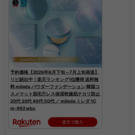
予約価格【2026年6月下旬～7月上旬発送】
リピ続出中！楽天ランキング1位獲得 送料無
料 mileda パウダーファンデーション 韓国コ
スメマット肌毛穴レス保湿乾燥肌テカリ防止
20代 30代 40代 50代 ／ mileda ミレダ 1C
m-992 wbc
楽天で購入