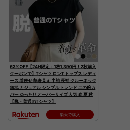
63%OFF【24H限定：1枚1,390円！2枚購入
クーポンで】Tシャツ ロンT トップス レディ
ース 着痩せ 華奢見え 半袖 長袖 クルーネック
無地 カジュアル シンプル トレンド 二の腕カ
バー ゆったり オーバーサイズ 人気 春 夏 秋
【脱・普通のTシャツ】
楽天で購入