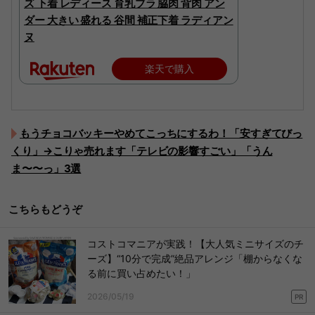
ズ 下着 レディース 育乳ブラ 脇肉 背肉 アン
ダー 大きい 盛れる 谷間 補正下着 ラディアン
ヌ
楽天で購入
もうチョコバッキーやめてこっちにするわ！「安すぎてびっ
くり」→こりゃ売れます「テレビの影響すごい」「うん
ま〜〜っ」3選
こちらもどうぞ
コストコマニアが実践！【大人気ミニサイズのチ
ーズ】“10分で完成”絶品アレンジ「棚からなくな
る前に買い占めたい！」
2026/05/19
PR