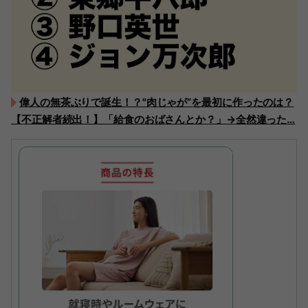
偉人の無茶ぶりで誕生！？"肉じゃが”を最初に作ったのは？
【不正解者続出！】「給食のおばさんとか？」→全然違った…