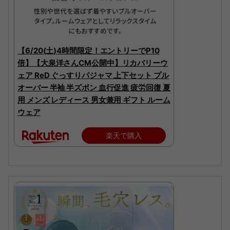
【6/20(土)4時間限定！エントリーでP10
倍】【大泉洋さんCM公開中】リカバリーウ
ェア ReD ぐっすりパジャマ 上下セット プル
オーバー 半袖 半ズボン 血行促進 疲労回復 夏
用 メンズ レディース 男女兼用 ギフト ルーム
ウェア
楽天で購入