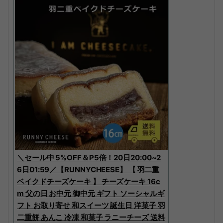
＼セール中 5%OFF＆P5倍！20日20:00~2
6日01:59／【RUNNYCHEESE】 【 羽二重
ベイクドチーズケーキ 】 チーズケーキ 16c
m 父の日 お中元 御中元 ギフト ソーシャルギ
フト お取り寄せ 和スイーツ 誕生日 洋菓子 羽
二重餅 あんこ 冷凍 和菓子 ラニーチーズ 送料