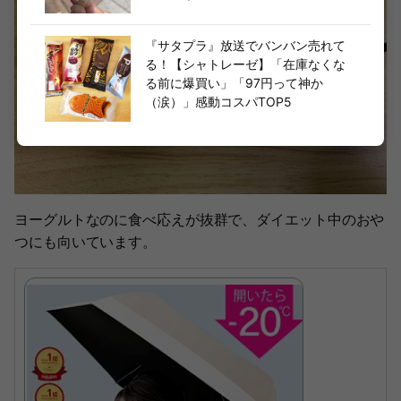
『サタプラ』放送でバンバン売れて
る！【シャトレーゼ】「在庫なくな
る前に爆買い」「97円って神か
（涙）」感動コスパTOP5
ヨーグルトなのに食べ応えが抜群で、ダイエット中のおや
つにも向いています。