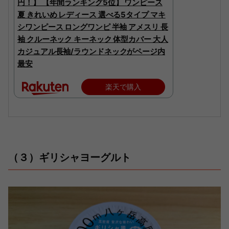
円！】 【年間ランキング5位】 ワンピース
夏 きれいめ レディース 選べる5タイプ マキ
シワンピース ロングワンピ 半袖 アメスリ 長
袖 クルーネック キーネック 体型カバー 大人
カジュアル長袖/ラウンドネックがページ内
最安
楽天で購入
（３）ギリシャヨーグルト