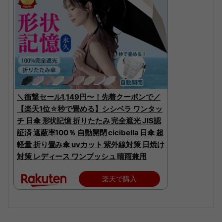
＼衝撃セール1,149円〜！先着クーポンで／
【楽天1位☆秒で畳める】シシベラ ワンタッ
チ 日傘 形状記憶 折りたたみ 完全遮光 JIS認
証済 遮蔽率100％ 自動開閉 cicibella 日傘 超
軽量 折り畳み傘 uvカット 紫外線対策 日焼け
対策 レディース ワンプッシュ 晴雨兼用
楽天で購入