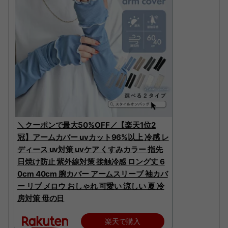
＼クーポンで最大50%OFF／【楽天1位2
冠】アームカバー uvカット96%以上 冷感 レ
ディース uv対策 uvケア くすみカラー 指先
日焼け防止 紫外線対策 接触冷感 ロング丈 6
0cm 40cm 腕カバー アームスリーブ 袖カバ
ー リブ メロウ おしゃれ 可愛い 涼しい 夏 冷
房対策 母の日
楽天で購入