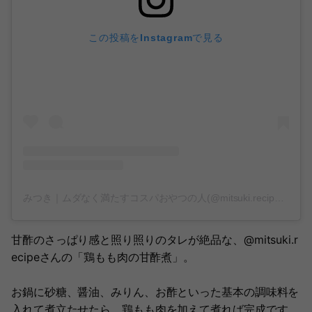
この投稿をInstagramで見る
みつき｜ムダなく満たすコスパおやつの人(@mitsuki.recipe)がシェアした投稿
甘酢のさっぱり感と照り照りのタレが絶品な、@mitsuki.r
ecipeさんの「鶏もも肉の甘酢煮」。
お鍋に砂糖、醤油、みりん、お酢といった基本の調味料を
入れて煮立たせたら、鶏もも肉を加えて煮れば完成です。