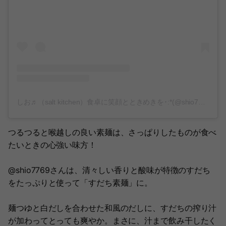
しお♬（salt kitchen）食卓に笑顔とときめきを･:*(@shio7769)がシェアした投稿
つるつると喉越しの良い素麺は、さっぱりしたものが食べ
たいときの心強い味方！
@shio7769さんは、清々しい香りと酸味が特徴のすだち
をたっぷりと使って「すだち素麺」に。
麺つゆと白だしを合わせた和風のだしに、すだちの搾り汁
が加わってとっても爽やか。まさに、汁まで飲み干したく