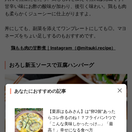
甘辛い味にお酢の酸味が加わり、後引く味わい。鶏もも肉
も柔らかくジューシーに仕上がりますよ。
丼にしても、副菜を添えてワンプレートにしても◎。マヨ
ネーズをちょい足しするのもおすすめです。
鶏もも肉の甘酢煮｜Instagram（@mitsuki.recipe）
おろし新玉ソースで豆腐ハンバーグ
あなたにおすすめの記事
【栗原はるみさん】は"卵2個"あった
らコレ作るのね！？フライパン1つで
「こんな美味しかったっけ…」「最
高！」幸せになる食べ方