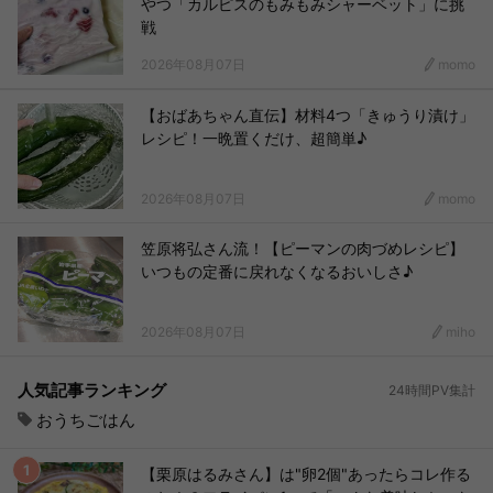
やつ「カルピスのもみもみシャーベット」に挑
戦
2026年08月07日
momo
【おばあちゃん直伝】材料4つ「きゅうり漬け」
レシピ！一晩置くだけ、超簡単♪
2026年08月07日
momo
笠原将弘さん流！【ピーマンの肉づめレシピ】
いつもの定番に戻れなくなるおいしさ♪
2026年08月07日
miho
人気記事ランキング
24時間PV集計
おうちごはん
【栗原はるみさん】は"卵2個"あったらコレ作る