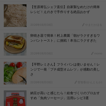
【笠原将弘シェフ直伝】自家製なめたけの簡単
レシピ！えのきで手作りする絶品おかず
2026年08月08日
やまだかほる
卵焼き器で簡単！村上農園「朝がラクすぎるワ
ンパントースト」に挑戦！本当にラクすぎた
2026年08月08日
momo
【平野レミさん】フライパンは使いません！レ
ンジで一発「プチ成型オムレツ」が感動の美し
さ
2026年08月08日
菅智香(かんともか)
納豆が高いと感じたら！給食づくりのプロおす
すめ「魚肉ソーセージ」活用レシピ3選