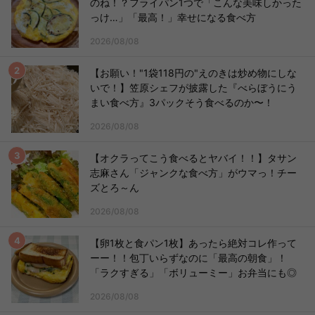
のね！？フライパン1つで「こんな美味しかった
っけ…」「最高！」幸せになる食べ方
2026/08/08
【お願い！"1袋118円の"えのきは炒め物にしな
いで！】笠原シェフが披露した『べらぼうにう
まい食べ方』3パックそう食べるのか〜！
2026/08/08
【オクラってこう食べるとヤバイ！！】タサン
志麻さん「ジャンクな食べ方」がウマっ！チー
ズとろ～ん
2026/08/08
【卵1枚と食パン1枚】あったら絶対コレ作って
ーー！！包丁いらずなのに「最高の朝食」！
「ラクすぎる」「ボリューミー」お弁当にも◎
2026/08/08