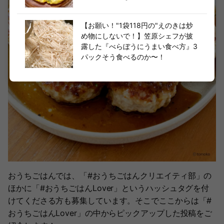
【お願い！"1袋118円の"えのきは炒
め物にしないで！】笠原シェフが披
露した『べらぼうにうまい食べ方』3
パックそう食べるのか〜！
おうちごはんでは、「#おうちごはんクリエイティ部」の
ほかに「#おうちごはんLover」というハッシュタグを付
けてくださる方も募集しています。そこでここからは「#
おうちごはんLover」の中からピックアップした投稿をご