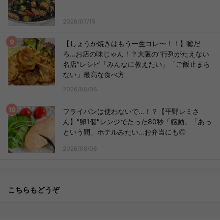
2026/07/15
【しょうが焼きはもう一生コレ〜！！】嘘だ
ろ…お店の味じゃん！？大阪の"行列がたえない
名店"レシピ「みんなに教えたい」「ご飯止まら
ない」最高な食べ方
2026/08/06
フライパンは使わないで…！？【平野レミさ
ん】"卵1個"レンジでたった80秒「感動」「あっ
という間」ホテルみたい…お弁当にも◎
2026/08/08
こちらもどうぞ