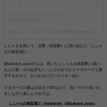
ayao【レシピ スタイリング】in KAGAWA(@izakaya_ayao)がシェアした投稿
ししゃもを焼いて、甘酢（南蛮酢）に漬け込んだ「ししゃ
もの南蛮漬け」。
@izakaya_ayaoさんは、焼いたししゃもを南蛮酢に漬け
込んだ後、小口ねぎをたっぷりのせてからマヨネーズと唐
辛子をかけて、おつまみにぴったりな一品に。
マヨネーズの量はお好みでOKなので、追いマヨや追いね
ぎしながら楽しんでみては。
ししゃもの南蛮漬け｜Instagram（@izakaya_ayao）