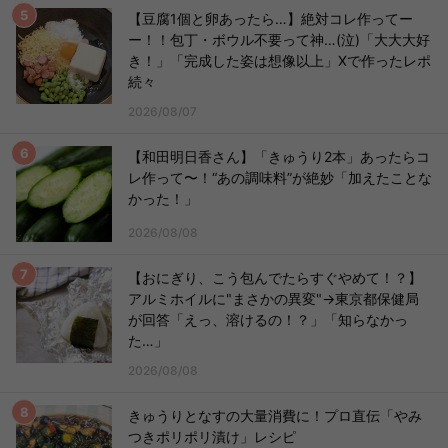
【豆腐1個と卵あったら…】絶対コレ作ってー
ー！！包丁・ボウル不要って神…(泣)「大大大好
き！」「完成した姿は想像以上」Xで作ったレポ
続々
2026/08/07
【和田明日香さん】「きゅうり2本」あったらコ
レ作って〜！“あの調味料”が絶妙「加えたことな
かった！」
2026/08/08
【おにぎり、こう包んでたらすぐやめて！？】
アルミホイルに"まさかの異変"→東京都保健局
が回答「えっ、溶けるの！？」「知らなかっ
た…」
2026/08/08
きゅうりとなすの大量消費に！プロ直伝「やみ
つきポリポリ漬け」レシピ