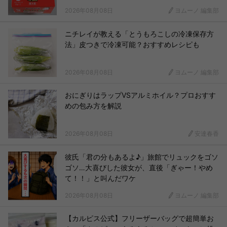
2026年08月08日
ヨムーノ 編集部
ニチレイが教える「とうもろこしの冷凍保存方
法」皮つきで冷凍可能？おすすめレシピも
2026年08月08日
ヨムーノ 編集部
おにぎりはラップVSアルミホイル？プロおすす
めの包み方を解説
2026年08月08日
安達春香
彼氏「君の分もあるよ♪」旅館でリュックをゴソ
ゴソ…大喜びした彼女が、直後「ぎゃー！やめ
て！！」と叫んだワケ
2026年08月08日
ヨムーノ 編集部
【カルピス公式】フリーザーバッグで超簡単お