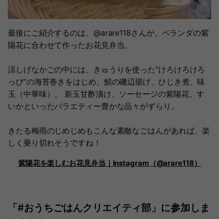
最後にご紹介するのは、@arare118さんが、ベランダの紫
陽花に合わせて作ったお花見弁当。
涼しげなかごの中には、きゅうりを使った“けろけろけろ
っぴ”の海苔巻きをはじめ、鯖の磯辺揚げ、ひじき煮、味
玉（中華味）、 新玉甘酢漬け、ソーセージの紫陽花、す
いかといったバラエティー豊かな品々がずらり。
きたる梅雨のじめじめもこんな素敵なごはんがあれば、楽
しく乗り切れそうですね！
紫陽花を楽しむお花見弁当｜Instagram（@arare118）
「#おうちごはんクリエイティ部」に参加しま