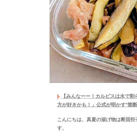
【みんなーー！カルピスは水で割ら
方が好きかも！」公式が明かす"禁断
こんにちは。真夏の揚げ物は断固拒
す。