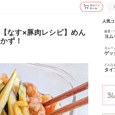
ヨムーノ
モール
人気コ
【なす×豚肉レシピ】めん
厳選！
ヨム
おかず！
ヨムー
ゲッ
どんな
タイ