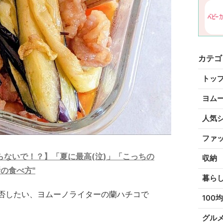
カテゴ
トッ
ヨム
人気
ファ
ないで！？】「夏に最高(泣)」「こっちの
収納
の食べ方"
暮ら
否したい、ヨムーノライターの蘭ハチコで
100均
グル