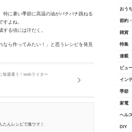
おう
、特に暑い季節に高温の油がパチパチ跳ねる
節約
ですよね。
成する頃には汗だく。
雑貨
れなら作ってみたい！」と思うレシピを発見
特集
連載
ビュ
に毎週通う！webライター
イン
季節
家電
ヘル
んたんレシピで激ウマ！
DIY