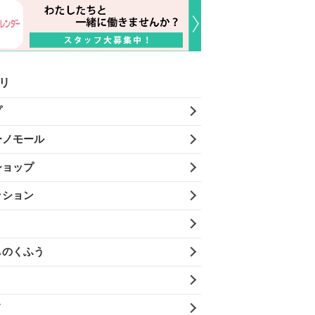
リ
プ
ーノモール
ショップ
ッション
しのくふう
メ