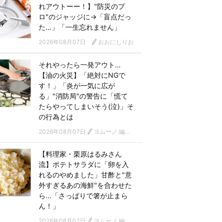
れアウトーー！】"防災のプ
ロ"のジャッジに→「盲点だっ
た…」「一生忘れません」
2026年08月07日
おおにしりお
それやったら一発アウト…
【油の火災】「絶対にNGで
す！」「炎が一気に広が
る」"消防局"の警告に「慌て
たらやってしまいそう(泣)」そ
の行為とは
2026年08月07日
ヨムーノ 編集部
【料理家・栗原はるみさん
流】ポテトサラダに「卵を入
れるのやめました」甘酢と"意
外すぎるあの海鮮"を合わせた
ら…「さっぱりで箸が止まら
ん！」
2026年08月07日
ヨムーノ 編集部