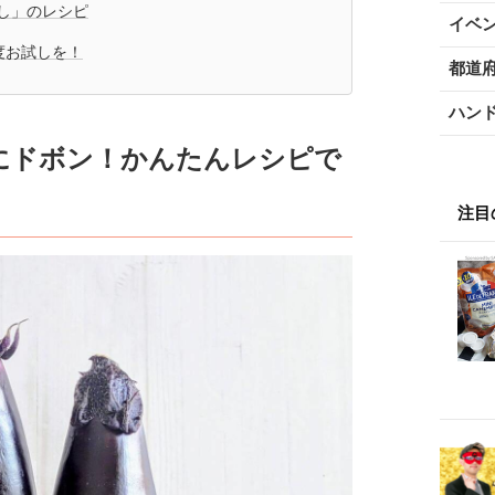
し」のレシピ
イベ
度お試しを！
都道
ハン
にドボン！かんたんレシピで
注目