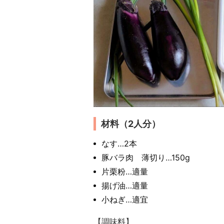
材料（2人分）
なす…2本
豚バラ肉 薄切り…150g
片栗粉…適量
揚げ油…適量
小ねぎ…適宜
【調味料】