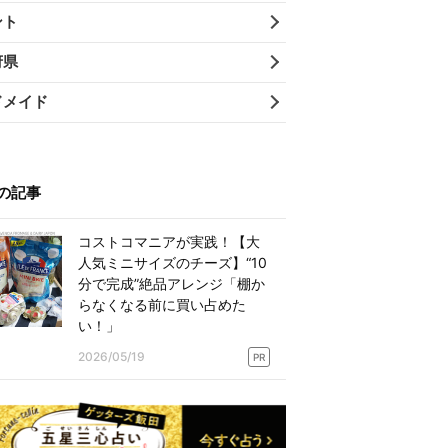
ント
府県
ドメイド
の記事
コストコマニアが実践！【大
人気ミニサイズのチーズ】“10
分で完成”絶品アレンジ「棚か
らなくなる前に買い占めた
い！」
2026/05/19
PR