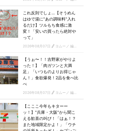
これ反則でしょ…【そうめん
はゆで湯に"あの調味料"入れ
るだけ】ツルもち食感に激
変！「安いの買ったら絶対や
って」
2026年08月07日
ヨムーノ 編集部
【うぉ〜！！吉野家がやりよ
った！】「肉ガツンと大満
足」「いつものよりお得じゃ
ん！」食欲爆発！2品を食べ比
べ
2026年08月07日
ヨムーノ 編集部
【こここ今年もキターー
ッ！】"兵庫・大阪"から聞こ
える歓喜の叫び！「はぁ！？
また地域限定かよ！」「ウチ
の近所あったぞ！」セブンご