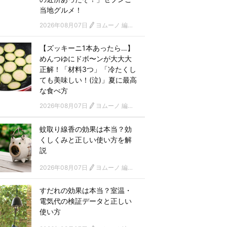
当地グルメ！
2026年08月07日
ヨムーノ 編集部
【ズッキーニ1本あったら…】
めんつゆにドボ〜ンが大大大
正解！「材料3つ」「冷たくし
ても美味しい！(泣)」夏に最高
な食べ方
2026年08月07日
ヨムーノ 編集部
蚊取り線香の効果は本当？効
くしくみと正しい使い方を解
説
2026年08月07日
ヨムーノ 編集部
すだれの効果は本当？室温・
電気代の検証データと正しい
使い方