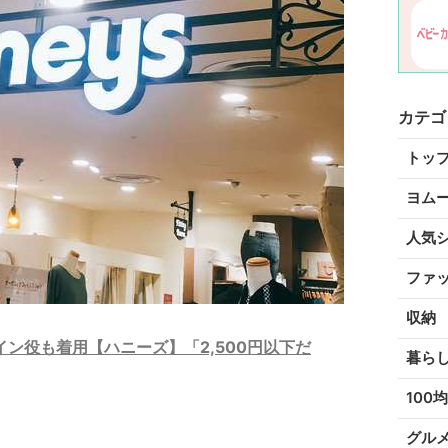
カテゴ
トッ
ヨム
人気
ファ
収納
ン役も着用【ハニーズ】「2,500円以下だ
暮ら
100均
グル