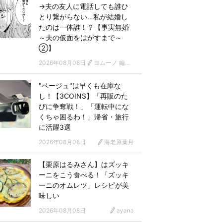
→夫の友人に電話しても誰ひ
とり繋がらない…私が結婚し
たのは一体誰！？【事実無婚
～夫の仮面をはがすまで～
②】
2026年08月08日
ヨムーノ 編集部 漫画チーム
"ベージュ"は早くも在庫な
し！【3COINS】「再販のた
びに争奪戦！」「運転中にな
くちゃ困るわ！」帰省・旅行
に活躍3選
2026年08月08日
海老原葉月
【栗原はるみさん】はズッキ
ーニをこう食べる！「ズッキ
ーニのオムレツ」レシピが美
味しい
2026年08月08日
ayana