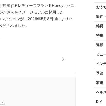
展開するレディースブランドHoneys(ハニ
おう
のか)さんをイメージモデルに起用した
節約
コレクションが、2026年5月8日(金) よりハ
公開されました。
雑貨
特集
。
連載
ビュ
イン
季節
家電
ヘル
DIY
ール