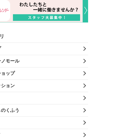
リ
プ
ーノモール
ショップ
ッション
しのくふう
メ