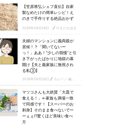
【笠原将弘シェフ直伝】自家
製なめたけの簡単レシピ！え
のきで手作りする絶品おかず
2026年08月08日
やまだかほる
夫婦のマンションに義両親が
居候！？「聞いてないー
っ！」ああ！“少しの我慢”と引
き下がったばかりに地獄の幕
開け【夫と義家族に無視され
る私③】
2026年08月08日
ヨムーノ 編集部 漫画チーム
マツコさんも大絶賛「大皿で
食える！」←家族も満場一致
で同感です！【スーパーのお
刺身】そのまま食べないでー
ーぇぇ!?驚くほど美味い食べ
方