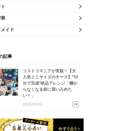
ント
府県
ドメイド
の記事
コストコマニアが実践！【大
人気ミニサイズのチーズ】“10
分で完成”絶品アレンジ「棚か
らなくなる前に買い占めた
い！」
2026/05/19
PR