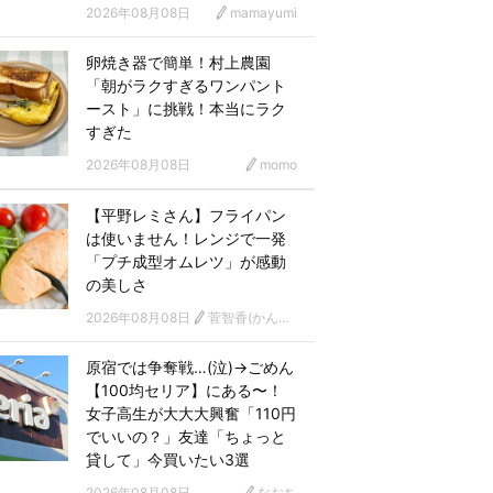
2026年08月08日
mamayumi
卵焼き器で簡単！村上農園
「朝がラクすぎるワンパント
ースト」に挑戦！本当にラク
すぎた
2026年08月08日
momo
【平野レミさん】フライパン
は使いません！レンジで一発
「プチ成型オムレツ」が感動
の美しさ
2026年08月08日
菅智香(かんともか)
原宿では争奪戦…(泣)→ごめん
【100均セリア】にある〜！
女子高生が大大大興奮「110円
でいいの？」友達「ちょっと
貸して」今買いたい3選
2026年08月08日
なおち