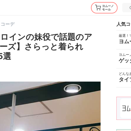
ヨムーノ
モール
ラコーデ
人気コ
ヒロインの妹役で話題のア
厳選！
ヨム
ーズ】さらっと着られ
5選
ヨムー
ゲッ
どんな
タイ