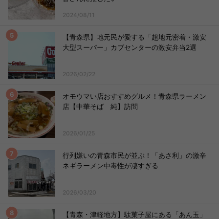
2024/08/11
【青森県】地元民が愛する「超地元密着・激安
大型スーパー」カブセンターの激安弁当2選
2026/02/22
オモウマい店おすすめグルメ！青森県ラーメン
店【中華そば 純】訪問
2026/01/25
行列嫌いの青森市民が並ぶ！「あさ利」の激辛
ネギラーメン中毒性が凄すぎる
2026/03/20
【青森・津軽地方】駄菓子屋にある「あん玉」