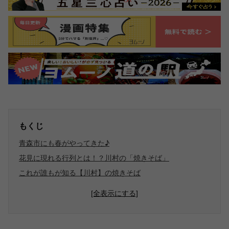
もくじ
青森市にも春がやってきた♪
花見に現れる行列とは！？川村の「焼きそば」
これが誰もが知る【川村】の焼きそば
[全表示にする]