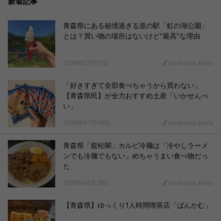
新着記事
青森県にある秘境過ぎる道の駅「虹の湖公園」
とは？買い物の場所はないけど"最高"な理由
2026年07月11日
lovekuma_emily
「好きすぎて全部食べちゃうから買わない」
【青森県民】が全力おすすめ土産「いかせんべ
い」
2026年07月09日
lovekuma_emily
青森県「龍松閣」カルビ冷麺は「冷やしラーメ
ンでも冷麺でもない」めちゃうまい食べ物だっ
た
2026年06月28日
lovekuma_emily
【青森県】ゆっくり1人時間喫茶店「ばんかむ」