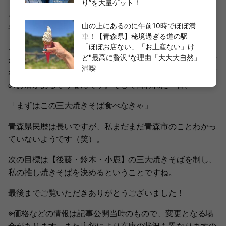
り”を大量ゲット！
どこの焼きそばが好き？と。すると、川村以外で多かった
山の上にあるのに午前10時でほぼ満
名前が、【後藤・鈴木・小鹿】。
車！【青森県】秘境過ぎる道の駅
この3店舗は実店舗で焼きそばを提供していて、親が後藤
「ほぼお店ない」「お土産ない」け
ど"最高に贅沢"な理由「大大大自然」
が好きで後藤以外食べたことがないとか、定期的にそれぞ
満喫
れ購入しにいっているとか、家庭によって好きな焼きそば
のお店があるそうなんです。そして言われた一言。
「まずはこの三大焼きそば食べなきゃ」
青森県民歴は長いですが、私まだまだ青森市のことわかっ
ていないようです（笑）。
次の目標は【後藤・鈴木・小鹿】の三大焼きそばを制し、
私の推し焼きそばを決めるということですね。
最後までご覧いただきありがとうございました！
※価格などの情報は記事公開当時のもので、変更となる場