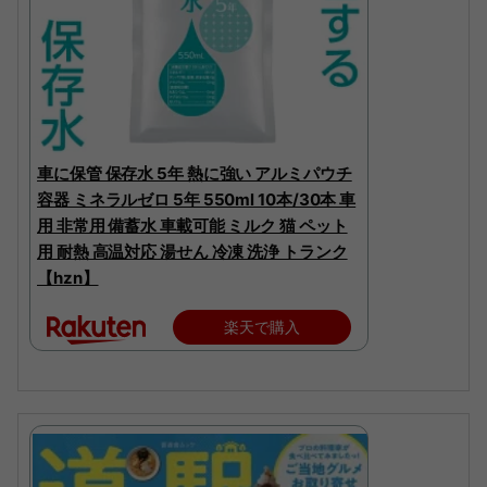
車に保管 保存水 5年 熱に強い アルミパウチ
容器 ミネラルゼロ 5年 550ml 10本/30本 車
用 非常用 備蓄水 車載可能 ミルク 猫 ペット
用 耐熱 高温対応 湯せん 冷凍 洗浄 トランク
【hzn】
楽天で購入