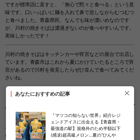
ですが標準語に直すと、「無心で黙々と食べる」という意
味です。口いっぱいに麺を入れて鼻で息しながらむつむつ
と食べました。青森県民、なんでも味が濃いめなのです
が、川村の焼きそばは濃過ぎないのが食べやすいんです。
美味しかったです！
川村の焼きそばはキッチンカーや宵宮などの屋台で出店し
ています。青森市はこれから夏にかけていたるところで宵
宮があるので川村を発見したらぜひ並んで食べてみてくだ
さいね。
あなたにおすすめの記事
奥が深い！県民に聞いた“青森の三大焼きそば”
『マツコの知らない世界』紹介レジ
ェンドアイスに出会える【青森県・
今回、川村の焼きそばを買おうと決めてから色んな方に聞
最強道の駅】規格外のため半額以下
(感涙)超高級メロン…夏の“ひんや
いてまわりました。