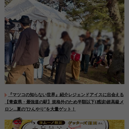
『マツコの知らない世界』紹介レジェンドアイスに出会える
【青森県・最強道の駅】規格外のため半額以下(感涙)超高級メ
ロン…夏の“ひんやり”を大量ゲット！