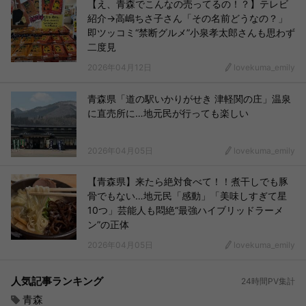
【え、青森でこんなの売ってるの！？】テレビ
紹介→高嶋ちさ子さん「その名前どうなの？」
即ツッコミ“禁断グルメ”小泉孝太郎さんも思わず
二度見
2026年04月12日
lovekuma_emily
青森県「道の駅いかりがせき 津軽関の庄」温泉
に直売所に…地元民が行っても楽しい
2026年04月05日
lovekuma_emily
【青森県】来たら絶対食べて！！煮干しでも豚
骨でもない…地元民「感動」「美味しすぎて星
10つ」芸能人も悶絶“最強ハイブリッドラーメ
ン”の正体
2026年04月05日
lovekuma_emily
人気記事ランキング
24時間PV集計
青森