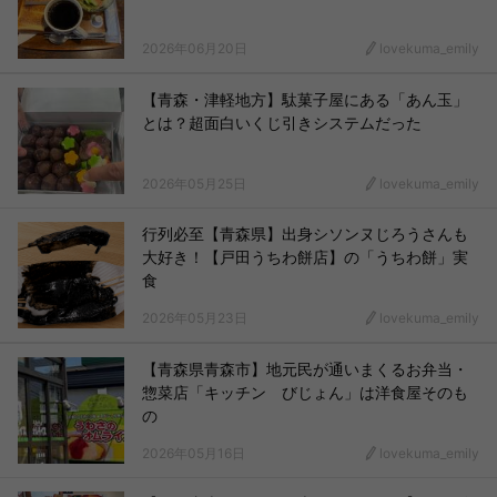
2026年06月20日
lovekuma_emily
【青森・津軽地方】駄菓子屋にある「あん玉」
とは？超面白いくじ引きシステムだった
2026年05月25日
lovekuma_emily
行列必至【青森県】出身シソンヌじろうさんも
大好き！【戸田うちわ餅店】の「うちわ餅」実
食
2026年05月23日
lovekuma_emily
【青森県青森市】地元民が通いまくるお弁当・
惣菜店「キッチン びじょん」は洋食屋そのも
の
2026年05月16日
lovekuma_emily