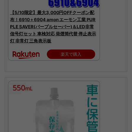
【5/10限定】最大3,000円OFFクーポン配
布！6910＋6904 amon エーモン工業 PUR
PLE SAVER(パープルセーバー)＆LED非常
信号灯セット 車検対応 発煙筒代替 停止表示
灯 非常灯 三角表示板
楽天で購入