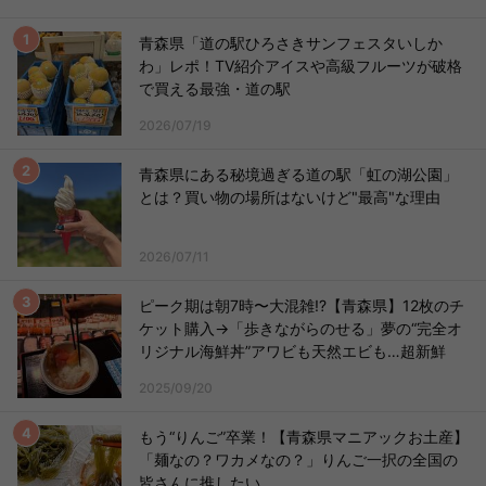
青森県「道の駅ひろさきサンフェスタいしか
わ」レポ！TV紹介アイスや高級フルーツが破格
で買える最強・道の駅
2026/07/19
青森県にある秘境過ぎる道の駅「虹の湖公園」
とは？買い物の場所はないけど"最高"な理由
2026/07/11
ピーク期は朝7時〜大混雑!?【青森県】12枚のチ
ケット購入→「歩きながらのせる」夢の“完全オ
リジナル海鮮丼”アワビも天然エビも…超新鮮
2025/09/20
もう“りんご”卒業！【青森県マニアックお土産】
「麺なの？ワカメなの？」りんご一択の全国の
皆さんに推したい