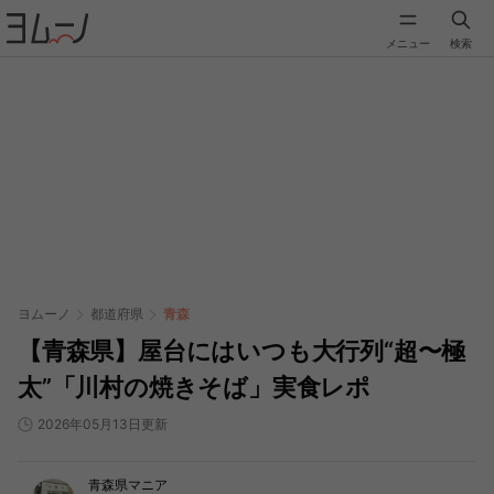
メニュー
検索
ヨムーノ
都道府県
青森
【青森県】屋台にはいつも大行列“超〜極
太”「川村の焼きそば」実食レポ
2026年05月13日更新
青森県マニア