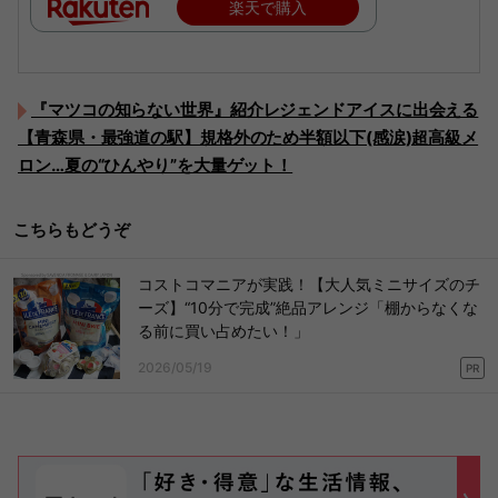
楽天で購入
『マツコの知らない世界』紹介レジェンドアイスに出会える
【青森県・最強道の駅】規格外のため半額以下(感涙)超高級メ
ロン…夏の“ひんやり”を大量ゲット！
こちらもどうぞ
コストコマニアが実践！【大人気ミニサイズのチ
ーズ】“10分で完成”絶品アレンジ「棚からなくな
る前に買い占めたい！」
2026/05/19
PR