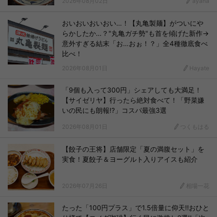
2026年08月02日
ayana
おいおいおいおい…！【丸亀製麺】がついにや
らかしたか…？"丸亀ガチ勢"も首を傾げた新作→
意外すぎる結末「お…おぉ！？」全4種徹底食べ
比べ！
2026年08月01日
Hayate
「9個も入って300円」シェアしても大満足！
【サイゼリヤ】行ったら絶対食べて！「野菜嫌
いの民にも朗報!?」コスパ最強3選
2026年08月01日
つくもはる
【餃子の王将】店舗限定「夏の満腹セット」を
実食！夏餃子＆ヨーグルト入りアイスも紹介
2026年07月26日
相場一花
たった「100円プラス」で1.5倍量に仰天!!おひと