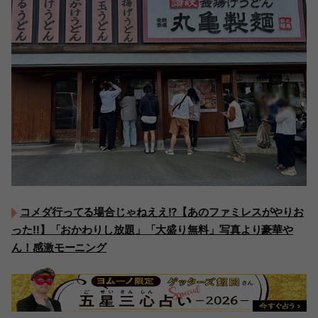
コメダ行ってる場合じゃねええ!?【あのファミレスがやりお
った!!】「おかわりし放題」「大盛り無料」写真より豪華や
ん！感激モーニング