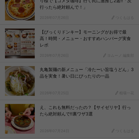
り様で【コメダ珈琲】行く民に激推し2選!!「次
行ったら絶対頼んで！」
2026年07月26日
つくもはる
【びっくりドンキー】モーニングがお得で最
高！時間・メニュー・おすすめハンバーグ実食
レポ
2026年07月26日
ヨムーノ 編集部
丸亀製麺の新メニュー「冷たーい旨塩うどん」3
品を実食！暑い日にぴったりの一品
2026年07月25日
相場一花
え、これも無料だったの？【サイゼリヤ】行っ
たら絶対頼んで!!裏ワザ3選
2026年07月24日
つくもはる