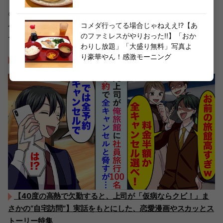
※価格などの情報は記事公開当時のもので、変更となる場
コメダ行ってる場合じゃねええ!?【あ
合があります。また店舗により在庫の状況も異なりますの
のファミレスがやりおった!!】「おか
でご了承ください。
わりし放題」「大盛り無料」写真よ
り豪華やん！感激モーニング
出典：丸亀製麺公式X【ちょっぴり大人なアレンジ】
【40度の高熱で欠勤すると、上司が「仮病ならクビ！」ま
さかの“自宅訪問”】実話をもとにした、恋愛漫画やスカッとス
トーリー特集