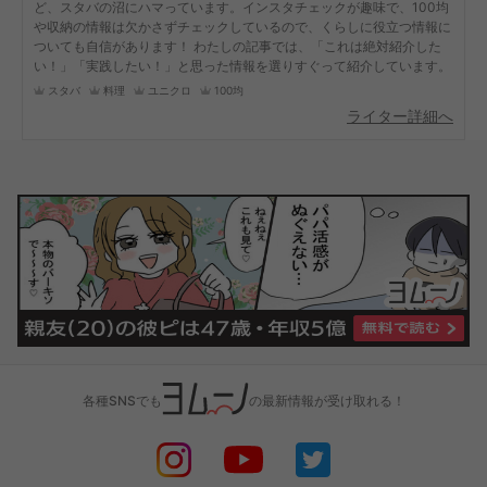
ど、スタバの沼にハマっています。インスタチェックが趣味で、100均
や収納の情報は欠かさずチェックしているので、くらしに役立つ情報に
ついても自信があります！ わたしの記事では、「これは絶対紹介した
い！」「実践したい！」と思った情報を選りすぐって紹介しています。
スタバ
料理
ユニクロ
100均
ライター詳細へ
各種SNSでも
の最新情報が受け取れる！