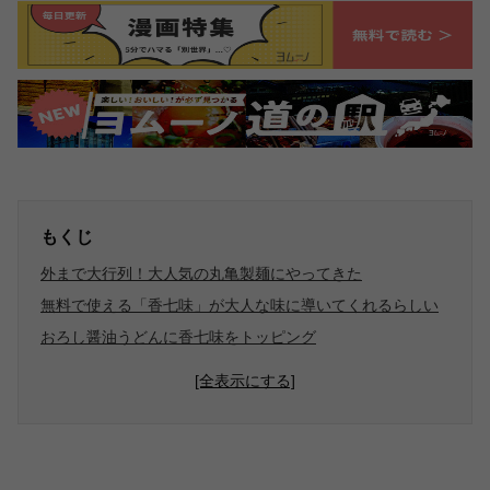
もくじ
外まで大行列！大人気の丸亀製麺にやってきた
無料で使える「香七味」が大人な味に導いてくれるらしい
おろし醤油うどんに香七味をトッピング
[全表示にする]