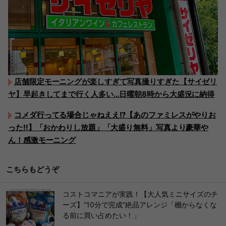
店舗限定モーニングが楽しすぎて写真撮りすぎた【サイゼリ
ヤ】早起きしてまで行く人多い…日曜朝8時から大盛況に納得
コメダ行ってる場合じゃねええ!?【あのファミレスがやりお
った!!】「おかわりし放題」「大盛り無料」写真より豪華や
ん！感激モーニング
こちらもどうぞ
コストコマニアが実践！【大人気ミニサイズのチ
ーズ】“10分で完成”絶品アレンジ「棚からなくな
る前に買い占めたい！」