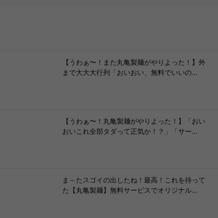
【うわぁ〜！また丸亀製麺がやりよった！】外
まで大大大行列「おいおい、無料でいいの...
【うわぁ〜！丸亀製麺がやりよった！】「おい
おいこれ全部タダって正気か！？」「サー...
ま～たスゴイの出したね！最高！これを待って
た【丸亀製麺】無料サービスでオリジナル...