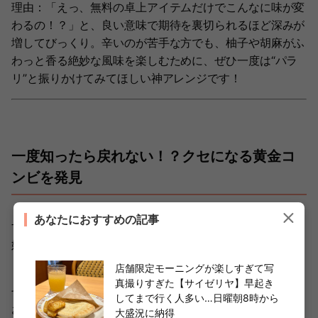
理由：「えっ、無料の卓上アイテムだけでこんなに味が変
わるの！？」と、良い意味で期待を裏切られるほど深みが
増してびっくり。辛いのが苦手な方でも、柚子や胡麻がふ
わっと香る絶妙な風味を楽しむために、ぜひ一度は“パラ
リ”と振りかけてみてほしい神アレンジです！
一度知ったら戻れない！？クセになる黄金コ
ンビを発見
あなたにおすすめの記事
すだちの爽やかさと、香七味のピリッとした刺激。この絶
妙なバランスは、一度体験するとクセになること間違いな
しです！
店舗限定モーニングが楽しすぎて写
真撮りすぎた【サイゼリヤ】早起き
ぜひ今回の記事を参考に、丸亀製麺で「ちょっぴり大人な
してまで行く人多い…日曜朝8時から
おろし醤油うどん」アレンジを楽しんでみてくださいね♪
大盛況に納得