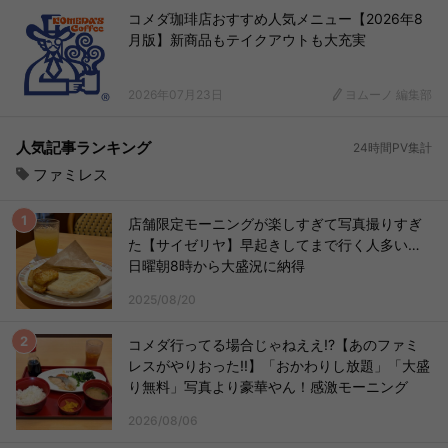
コメダ珈琲店おすすめ人気メニュー【2026年8
月版】新商品もテイクアウトも大充実
2026年07月23日
ヨムーノ 編集部
人気記事ランキング
24時間PV集計
ファミレス
店舗限定モーニングが楽しすぎて写真撮りすぎ
た【サイゼリヤ】早起きしてまで行く人多い…
日曜朝8時から大盛況に納得
2025/08/20
コメダ行ってる場合じゃねええ!?【あのファミ
レスがやりおった!!】「おかわりし放題」「大盛
り無料」写真より豪華やん！感激モーニング
2026/08/06