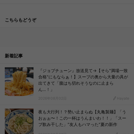
こちらもどうぞ
新着記事
『ジョブチューン』放送見て→【そら"満場一致
合格"にもならぁ！】スープの奥から大量の具が
出てきて「腹はち切れそうなのに止まら
ん…！」
2026年08月02日
Hayate
夜も大行列！？勢い止まらぬ【丸亀製麺】「う
おぉぉ〜！この一杯はうんまいわ！！」「スー
プ飲み干した」"友人もハマった"夏の新作