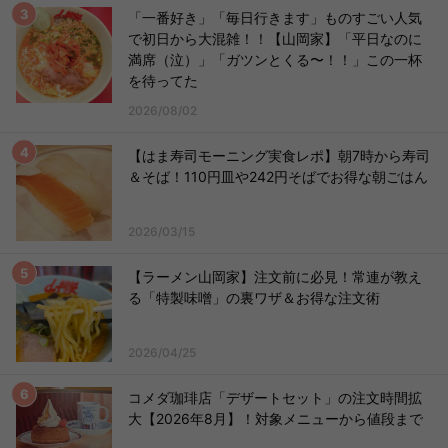
「一番好き」「毎日行きます」ものすごい人気
で初日から大混雑！！【山岡家】「平日なのに
満席（泣）」「ガツンとくる〜！！」この一杯
を待ってた
2026/08/02
【はま寿司モーニング実食レポ】朝7時から寿司
＆そば！110円皿や242円そばでお得な朝ごはん
2026/03/15
【ラーメン山岡家】注文前に必見！常連が教え
る「特製味噌」の裏ワザ＆お得な注文術
2026/04/25
コメダ珈琲店「デザートセット」の注文時間拡
大【2026年8月】！対象メニューから値段まで