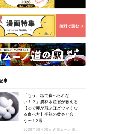
記事
「もう、塩で食べられな
い！？」農林水産省が教える
【ゆで卵が飛ぶほどウマくな
る食べ方】半熟の黄身と合
う〜！2選
2026年08月09日
ヨムーノ 編集部