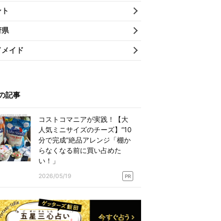
ント
府県
ドメイド
の記事
コストコマニアが実践！【大
人気ミニサイズのチーズ】“10
分で完成”絶品アレンジ「棚か
らなくなる前に買い占めた
い！」
2026/05/19
PR