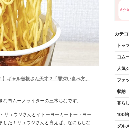
カテゴ
トッ
ヨム
人気
！】ギャル曽根さん天才？「罪深い食べ方」
ファ
収納
きなヨムーノライターの三木ちなです。
暮ら
究家・リュウジさんとイトーヨーカードー・ヨー
100均
ました！リュウジさんと言えば、なにもしな
グル