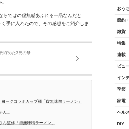
み。
おう
ならではの虚無感あふれる一品なんだと
節約
そく手に入れたので、その感想をご紹介しま
雑貨
特集
万円貯めた3児の母
連載
ビュ
イン
季節
家電
・ヨークコラボカップ麺「虚無味噌ラーメン」
ゃん…
ヘル
さん監修「虚無味噌ラーメン」
DIY