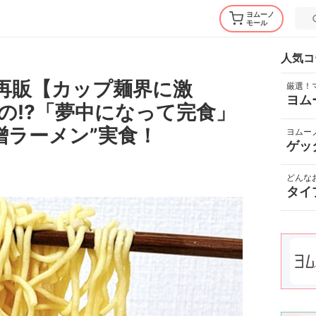
ヨムーノ
モール
人気コ
再販【カップ麺界に激
厳選！
ヨム
の!?「夢中になって完食」
噌ラーメン”実食！
ヨムー
ゲッ
どんな
タイ