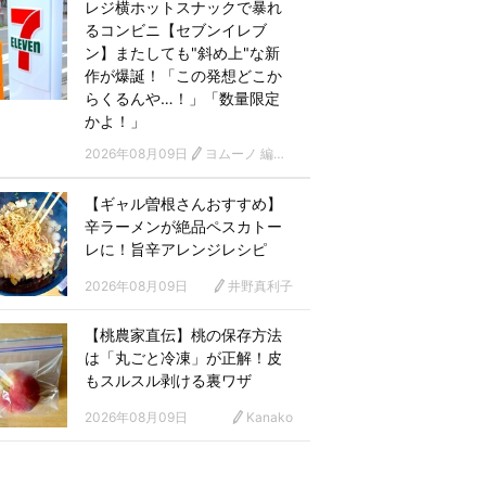
レジ横ホットスナックで暴れ
るコンビニ【セブンイレブ
ン】またしても"斜め上"な新
作が爆誕！「この発想どこか
らくるんや…！」「数量限定
かよ！」
2026年08月09日
ヨムーノ 編集部
【ギャル曽根さんおすすめ】
辛ラーメンが絶品ペスカトー
レに！旨辛アレンジレシピ
2026年08月09日
井野真利子
【桃農家直伝】桃の保存方法
は「丸ごと冷凍」が正解！皮
もスルスル剥ける裏ワザ
2026年08月09日
Kanako