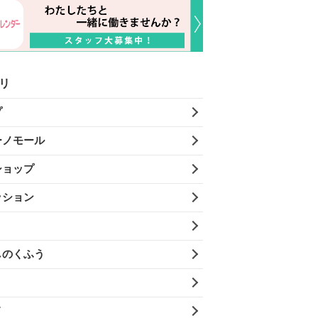
リ
プ
ーノモール
ショップ
ッション
しのくふう
メ