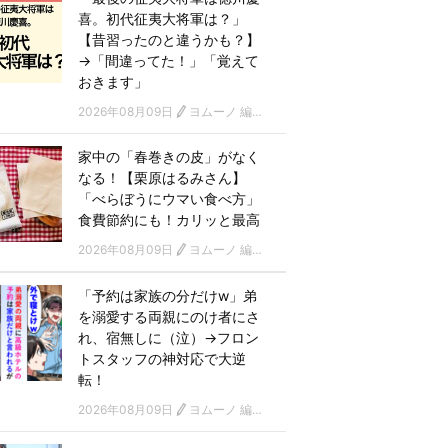
喜。初代征夷大将軍は？」
【昔習ったのと違うかも？】
→「間違ってた！」「覚えて
おきます」
2026年08月09日
ヨムーノ 編集部
家中の「春巻きの皮」がなく
なる！【栗原はるみさん】
「べらぼうにウマい食べ方」
食費節約にも！カリッと最高
2026年08月09日
ヨムーノ 編集部
「予約は家族の分だけw」弟
を溺愛する両親にのけ者にさ
れ、宿無しに（泣）→フロン
トスタッフの神対応で大逆
転！
2026年08月09日
ヨムーノ 編集部