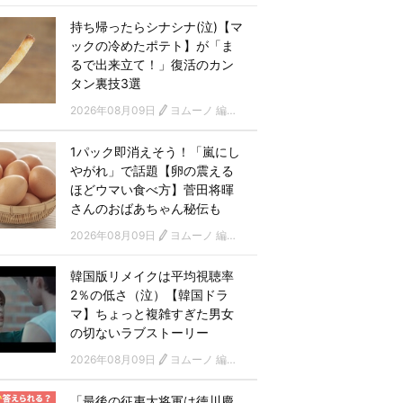
持ち帰ったらシナシナ(泣)【マ
ックの冷めたポテト】が「ま
るで出来立て！」復活のカン
タン裏技3選
2026年08月09日
ヨムーノ 編集部
1パック即消えそう！「嵐にし
やがれ」で話題【卵の震える
ほどウマい食べ方】菅田将暉
さんのおばあちゃん秘伝も
2026年08月09日
ヨムーノ 編集部
韓国版リメイクは平均視聴率
2％の低さ（泣）【韓国ドラ
マ】ちょっと複雑すぎた男女
の切ないラブストーリー
2026年08月09日
ヨムーノ 編集部 韓国ドラマチーム
「最後の征夷大将軍は徳川慶