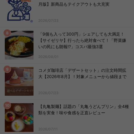
月版】新商品もテイクアウトも大充実
2026/07/23
「9個も入って300円」シェアしても大満足！
【サイゼリヤ】行ったら絶対食べて！「野菜嫌
いの民にも朗報!?」コスパ最強3選
2026/08/01
コメダ珈琲店「デザートセット」の注文時間拡
大【2026年8月】！対象メニューから値段まで
2026/07/23
【丸亀製麺】話題の「丸亀うどんプリン」全4種
類を実食！味や食感を正直レビュー
2026/07/11