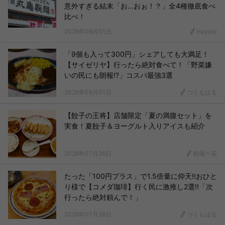
意外すぎる結末「お…おぉ！？」全4種徹底食べ
比べ！
2026年08月01日
Hayate
「9個も入って300円」シェアしても大満足！
【サイゼリヤ】行ったら絶対食べて！「野菜嫌
いの民にも朗報!?」コスパ最強3選
2026年08月01日
つくもはる
【餃子の王将】店舗限定「夏の満腹セット」を
実食！夏餃子＆ヨーグルト入りアイスも紹介
2026年07月26日
相場一花
たった「100円プラス」で1.5倍量に仰天!!おひと
り様で【コメダ珈琲】行く民に激推し2選!!「次
行ったら絶対頼んで！」
2026年07月26日
つくもはる