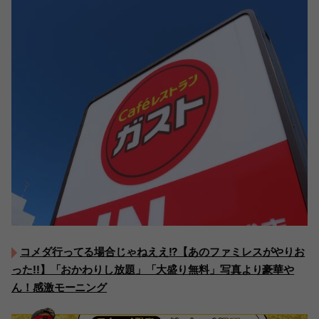
コメダ行ってる場合じゃねええ!?【あのファミレスがやりお
った!!】「おかわりし放題」「大盛り無料」写真より豪華や
ん！感激モーニング