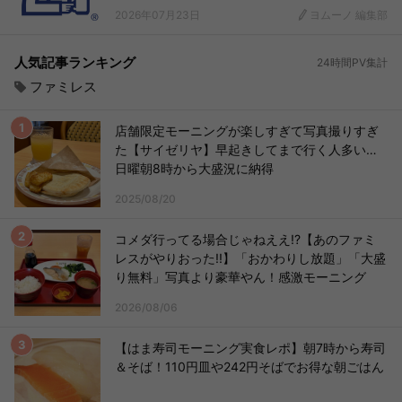
2026年07月23日
ヨムーノ 編集部
人気記事ランキング
24時間PV集計
ファミレス
店舗限定モーニングが楽しすぎて写真撮りすぎ
た【サイゼリヤ】早起きしてまで行く人多い…
日曜朝8時から大盛況に納得
2025/08/20
コメダ行ってる場合じゃねええ!?【あのファミ
レスがやりおった!!】「おかわりし放題」「大盛
り無料」写真より豪華やん！感激モーニング
2026/08/06
【はま寿司モーニング実食レポ】朝7時から寿司
＆そば！110円皿や242円そばでお得な朝ごはん