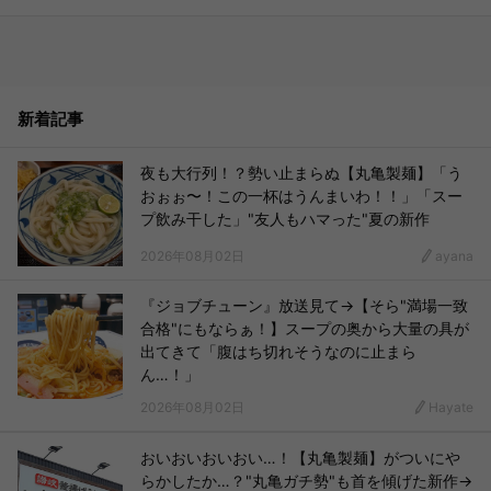
新着記事
夜も大行列！？勢い止まらぬ【丸亀製麺】「う
おぉぉ〜！この一杯はうんまいわ！！」「スー
プ飲み干した」"友人もハマった"夏の新作
2026年08月02日
ayana
『ジョブチューン』放送見て→【そら"満場一致
合格"にもならぁ！】スープの奥から大量の具が
出てきて「腹はち切れそうなのに止まら
ん…！」
2026年08月02日
Hayate
おいおいおいおい…！【丸亀製麺】がついにや
らかしたか…？"丸亀ガチ勢"も首を傾げた新作→