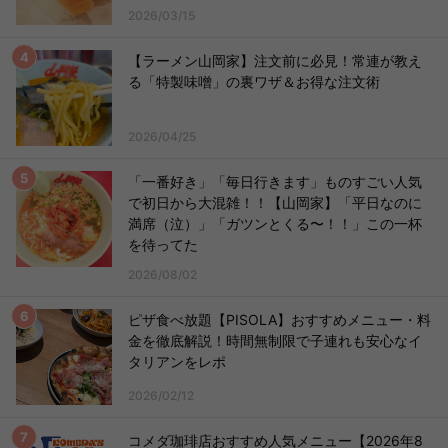
2026/03/15
【ラーメン山岡家】注文前に必見！常連が教え
る「特製味噌」の裏ワザ＆お得な注文術
2026/04/25
「一番好き」「毎日行きます」ものすごい人気
で初日から大混雑！！【山岡家】「平日なのに
満席（泣）」「ガツンとくる〜！！」この一杯
を待ってた
2026/08/02
ピザ食べ放題【PISOLA】おすすめメニュー・料
金を徹底解説！時間無制限で子連れも安心なイ
タリアンをレポ
2026/02/12
コメダ珈琲店おすすめ人気メニュー【2026年8