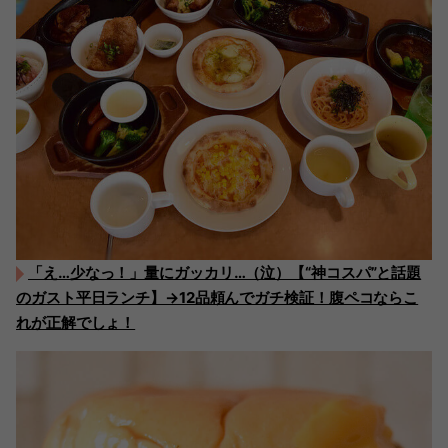
「え…少なっ！」量にガッカリ…（泣）【“神コスパ”と話題
のガスト平日ランチ】→12品頼んでガチ検証！腹ペコならこ
れが正解でしょ！