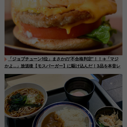
「ジョブチューン1位」まさかの“不合格判定”！！→「マジ
かよ…」放送後【モスバーガー】に駆け込んだ！3品を本音レ