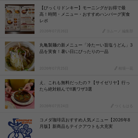
【びっくりドンキー】モーニングがお得で最
高！時間・メニュー・おすすめハンバーグ実食
レポ
2026年07月26日
ヨムーノ 編集部
丸亀製麺の新メニュー「冷たーい旨塩うどん」3
品を実食！暑い日にぴったりの一品
2026年07月25日
相場一花
え、これも無料だったの？【サイゼリヤ】行っ
たら絶対頼んで!!裏ワザ3選
2026年07月24日
つくもはる
コメダ珈琲店おすすめ人気メニュー【2026年8
月版】新商品もテイクアウトも大充実