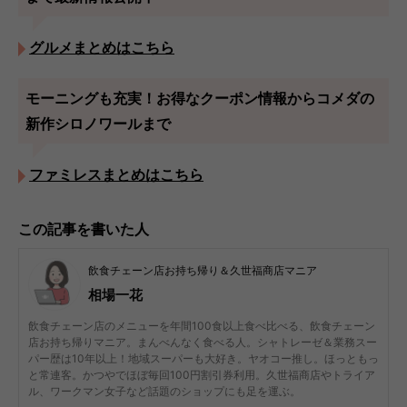
グルメまとめはこちら
モーニングも充実！お得なクーポン情報からコメダの
新作シロノワールまで
ファミレスまとめはこちら
この記事を書いた人
飲食チェーン店お持ち帰り＆久世福商店マニア
相場一花
飲食チェーン店のメニューを年間100食以上食べ比べる、飲食チェーン
店お持ち帰りマニア。まんべんなく食べる人。シャトレーゼ＆業務スー
パー歴は10年以上！地域スーパーも大好き。ヤオコー推し。ほっともっ
と常連客。かつやでほぼ毎回100円割引券利用。久世福商店やトライア
ル、ワークマン女子など話題のショップにも足を運ぶ。