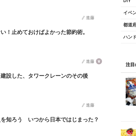
DIY
イベ
進藤
都道
ない！止めておけばよかった節約術。
ハン
進藤
注目
を建設した、タワークレーンのその後
進藤
史を知ろう いつから日本ではじまった？