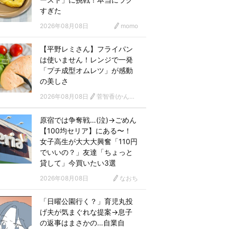
すぎた
2026年08月08日
momo
【平野レミさん】フライパン
は使いません！レンジで一発
「プチ成型オムレツ」が感動
の美しさ
2026年08月08日
菅智香(かんともか)
原宿では争奪戦…(泣)→ごめん
【100均セリア】にある〜！
女子高生が大大大興奮「110円
でいいの？」友達「ちょっと
貸して」今買いたい3選
2026年08月08日
なおち
「日曜公園行く？」育児丸投
げ夫が気まぐれな提案→息子
の返事はまさかの…自業自