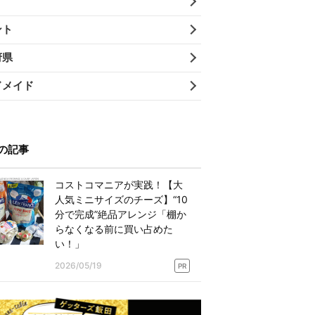
ント
府県
ドメイド
の記事
コストコマニアが実践！【大
人気ミニサイズのチーズ】“10
分で完成”絶品アレンジ「棚か
らなくなる前に買い占めた
い！」
2026/05/19
PR