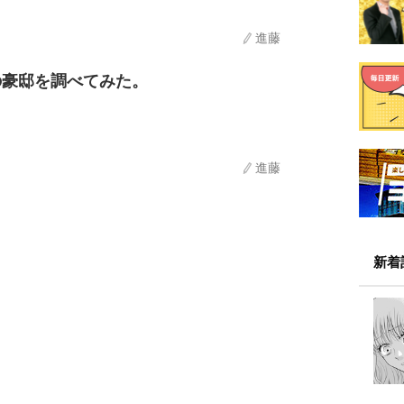
進藤
の豪邸を調べてみた。
進藤
新着