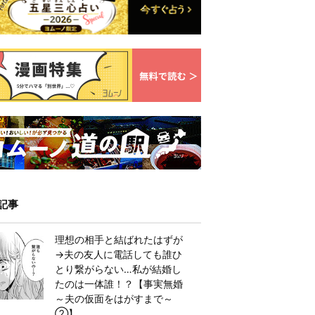
記事
理想の相手と結ばれたはずが
→夫の友人に電話しても誰ひ
とり繋がらない…私が結婚し
たのは一体誰！？【事実無婚
～夫の仮面をはがすまで～
②】