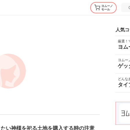
ヨムーノ
モール
人気コ
厳選！
ヨム
ヨムー
ゲッ
どんな
タイ
きたい神様を祀る土地を購入する時の注意