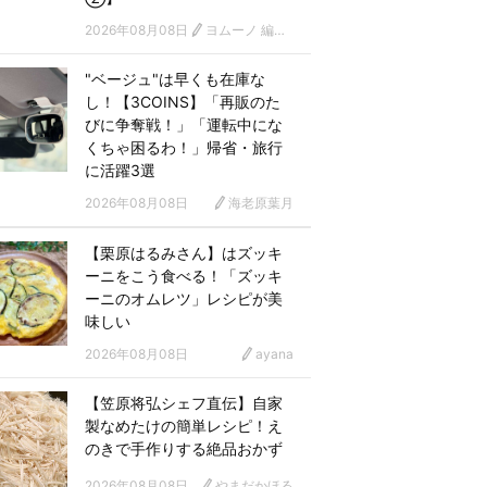
2026年08月08日
ヨムーノ 編集部 漫画チーム
"ベージュ"は早くも在庫な
し！【3COINS】「再販のた
びに争奪戦！」「運転中にな
くちゃ困るわ！」帰省・旅行
に活躍3選
2026年08月08日
海老原葉月
【栗原はるみさん】はズッキ
ーニをこう食べる！「ズッキ
ーニのオムレツ」レシピが美
味しい
2026年08月08日
ayana
【笠原将弘シェフ直伝】自家
製なめたけの簡単レシピ！え
のきで手作りする絶品おかず
2026年08月08日
やまだかほる