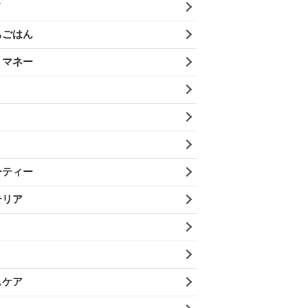
メ
ちごはん
・マネー
ーティー
テリア
スケア