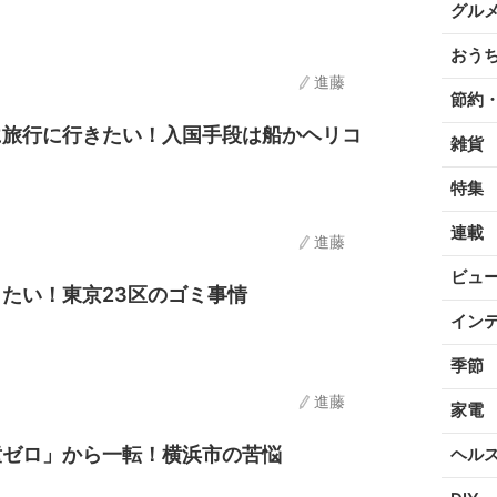
グル
おう
進藤
節約
に旅行に行きたい！入国手段は船かヘリコ
雑貨
特集
連載
進藤
ビュ
たい！東京23区のゴミ事情
イン
季節
進藤
家電
童ゼロ」から一転！横浜市の苦悩
ヘル