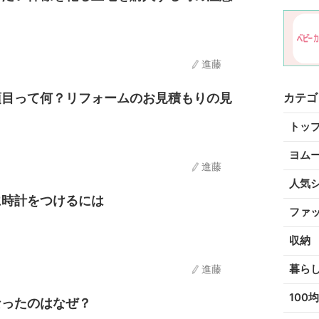
進藤
カテゴ
項目って何？リフォームのお見積もりの見
トッ
ヨム
進藤
人気
に時計をつけるには
ファ
収納
暮ら
進藤
100均
なったのはなぜ？