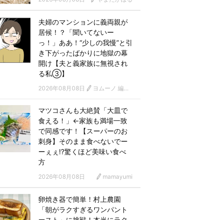
夫婦のマンションに義両親が
居候！？「聞いてないー
っ！」ああ！“少しの我慢”と引
き下がったばかりに地獄の幕
開け【夫と義家族に無視され
る私③】
2026年08月08日
ヨムーノ 編集部 漫画チーム
マツコさんも大絶賛「大皿で
食える！」←家族も満場一致
で同感です！【スーパーのお
刺身】そのまま食べないでー
ーぇぇ!?驚くほど美味い食べ
方
2026年08月08日
mamayumi
卵焼き器で簡単！村上農園
「朝がラクすぎるワンパント
ースト」に挑戦！本当にラク