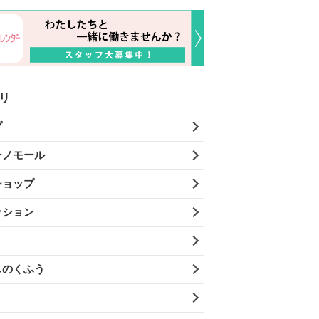
リ
プ
ーノモール
ショップ
ッション
しのくふう