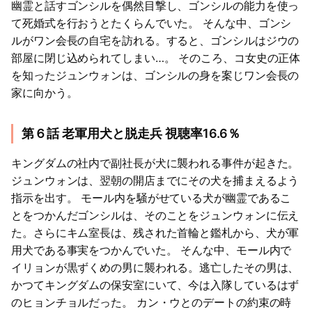
幽霊と話すゴンシルを偶然目撃し、ゴンシルの能力を使っ
て死婚式を行おうとたくらんでいた。 そんな中、ゴンシ
ルがワン会長の自宅を訪れる。すると、ゴンシルはジウの
部屋に閉じ込められてしまい…。 そのころ、コ女史の正体
を知ったジュンウォンは、ゴンシルの身を案じワン会長の
家に向かう。
第６話 老軍用犬と脱走兵 視聴率16.6％
キングダムの社内で副社長が犬に襲われる事件が起きた。
ジュンウォンは、翌朝の開店までにその犬を捕まえるよう
指示を出す。 モール内を騒がせている犬が幽霊であるこ
とをつかんだゴンシルは、そのことをジュンウォンに伝え
た。さらにキム室長は、残された首輪と鑑札から、犬が軍
用犬である事実をつかんでいた。 そんな中、モール内で
イリョンが黒ずくめの男に襲われる。逃亡したその男は、
かつてキングダムの保安室にいて、今は入隊しているはず
のヒョンチョルだった。 カン・ウとのデートの約束の時