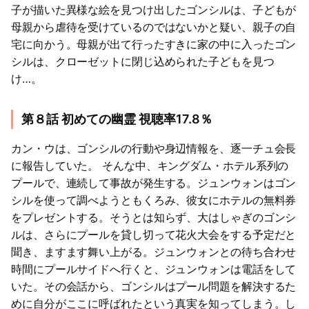
子が描いた異様な絵を見つけ出したゴンシルは、子どもが
母親から虐待を受けているのではないかと疑い、親子の自
宅に向かう。母親が出て行ったすきに家の中に入ったゴン
シルは、クローゼットに閉じ込められた子どもを見つ
け…。
第８話 初めての幽霊 視聴率17.8％
カン・ウは、ゴンシルの行動や身辺情報を、逐一チュ会長
に報告していた。 そんな中、キングダム・ホテル系列の
プールで、連続して事故が発生する。ジュンウォンはゴン
シルを使って調べようともくろみ、彼女にホテルの無料券
をプレゼントする。そうとは知らず、大はしゃぎのゴンシ
ルは、さらにプールを貸し切って花火大会をする予定だと
聞き、ますます舞い上がる。ジュンウォンとの待ち合わせ
時間にプールサイドへ行くと、ジュンウォンは電話をして
いた。その会話から、ゴンシルはプール問題を解決するた
めに自分がここに呼ばれたという真実を知ってしまう。し