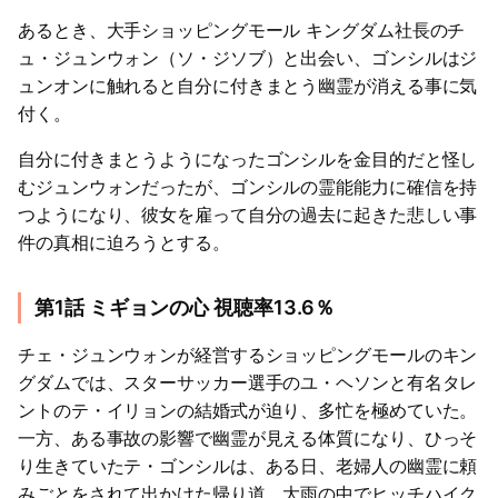
あるとき、大手ショッピングモール キングダム社長のチ
ュ・ジュンウォン（ソ・ジソブ）と出会い、ゴンシルはジ
ュンオンに触れると自分に付きまとう幽霊が消える事に気
付く。
自分に付きまとうようになったゴンシルを金目的だと怪し
むジュンウォンだったが、ゴンシルの霊能能力に確信を持
つようになり、彼女を雇って自分の過去に起きた悲しい事
件の真相に迫ろうとする。
第1話 ミギョンの心 視聴率13.6％
チェ・ジュンウォンが経営するショッピングモールのキン
グダムでは、スターサッカー選手のユ・ヘソンと有名タレ
ントのテ・イリョンの結婚式が迫り、多忙を極めていた。
一方、ある事故の影響で幽霊が見える体質になり、ひっそ
り生きていたテ・ゴンシルは、ある日、老婦人の幽霊に頼
みごとをされて出かけた帰り道、大雨の中でヒッチハイク