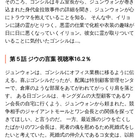
そのころ、ゴンシルはキム室長から、ジュンウォンが巻き
込まれた身代金拉致事件の詳細を聞き、ジュンウォンが心
にトラウマを抱えていることを知る。 そんな中、イリョ
ンに謎の霊がとりつく。悪霊の仕業で化粧や衣装の趣味が
日に日に悪くなっていくイリョン。彼女に霊が取りついて
いることに気付いたゴンシルは…。
第５話 ジウの言葉 視聴率16.2％
ジュンウォンは、ゴンシルにオフィス業務に移るように伝
える。喜ぶゴンシルだったが、配属は特別顧客管理センタ
ーで、倉庫のような部屋をあてがわれてがっくり肩を落と
す。 ある日ゴンシルは、キングダムの大型顧客であるワ
ン会長の自宅に行くよう、ジュンウォンから頼まれた。競
争相手のジャイアントモールとワン会長との関係を探って
きてほしい、と言うのだ。 一方、最近孫のジウを亡くし
たばかりのワン会長は、死者の魂を慰めるため死婚式をし
たいと考えていた。死婚式の仲介人であるコ女史は、以前