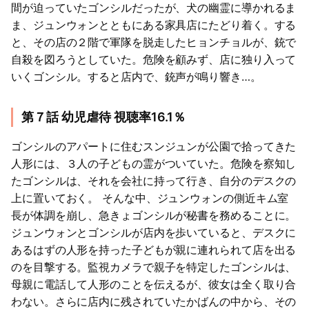
間が迫っていたゴンシルだったが、犬の幽霊に導かれるま
ま、ジュンウォンとともにある家具店にたどり着く。する
と、その店の２階で軍隊を脱走したヒョンチョルが、銃で
自殺を図ろうとしていた。危険を顧みず、店に独り入って
いくゴンシル。すると店内で、銃声が鳴り響き…。
第７話 幼児虐待 視聴率16.1％
ゴンシルのアパートに住むスンジュンが公園で拾ってきた
人形には、３人の子どもの霊がついていた。危険を察知し
たゴンシルは、それを会社に持って行き、自分のデスクの
上に置いておく。 そんな中、ジュンウォンの側近キム室
長が体調を崩し、急きょゴンシルが秘書を務めることに。
ジュンウォンとゴンシルが店内を歩いていると、デスクに
あるはずの人形を持った子どもが親に連れられて店を出る
のを目撃する。監視カメラで親子を特定したゴンシルは、
母親に電話して人形のことを伝えるが、彼女は全く取り合
わない。さらに店内に残されていたかばんの中から、その