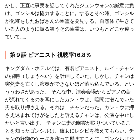
かし、正直に事実を話してくれたジュンウォンの誠意に負
け、ゴンシルは協力することに。するとその時、ゴンシル
が化粧をしたおばさんの幽霊を発見する。自然体で生きて
いる人のように振る舞うその幽霊は、いつもとどこか違っ
ていて…。
第９話 ピアニスト 視聴率16.8％
キングダム・ホテルでは、有名ピアニスト、ルイ・チャン
の招聘（しょうへい）を計画していた。しかし、チャンは
突然妻を亡くし演奏ができないほど落ち込んでいる、とい
ううわさがあった。 そんな中、演奏会場からピアノの音
が流れてくるのを耳にしたカン・ウは、暗闇に潜んでいた
男を取り押さえる。それは、チャンだった。カン・ウに押
さえ込まれてけがをしたと訴えるチャンは、公演を中止し
たいと言い出す。 チャンに妻の幽霊が取りついているこ
とを知ったゴンシルは、彼女にレシピを教えてもらい、チ
ャンの好物のケーキを作って励ますことに。ゴンシルはジ