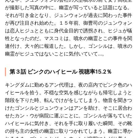
が撮影した写真の中に、幽霊が写っていると話題になる。
それが引き金となり、ジュンウォンが過去に関わった事件
が再び注目され始めた。１５年前、御曹司のジュンウォン
は恋人ヒジュとともに身代金目的で誘拐され、ヒジュが犠
牲となったのだ。マスコミは、噴水の幽霊とこの事件を関
連付け、大々的に報道した。しかし、ゴンシルは、噴水の
幽霊がヒジュではないことに気付いていて…。
第３話 ピンクのハイヒール 視聴率15.2％
キングダムに勤めるアン代理は、夜の店内でピンク色のハ
イヒールを拾う。不穏な空気を感じながらも帰宅しようと
階段を下りた時、転んでけがをしてしまう。物音を聞きつ
けたゴンシルとジュンウォンはアンを助け、そこに居合わ
せたカン・ウが病院に運ぶことに。ゴンシルが落ちていた
ハイヒールに気付き、それを手に取り履いた瞬間、その靴
の持ち主の女性の幽霊に取りつかれてしまう。幽霊に導か