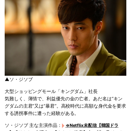
▲ソ・ジソブ
大型ショッピングモール「キングダム」社長
気難しく、薄情で、利益優先の金の亡者。あだ名は“キン
グダムの主君”又は“暴君”。高校時代に高額な身代金を要求
する誘拐事件に遭った経験がある。
ソ・ジソブ 主な主演作品：
⇒Netflix未配信【韓国ドラ