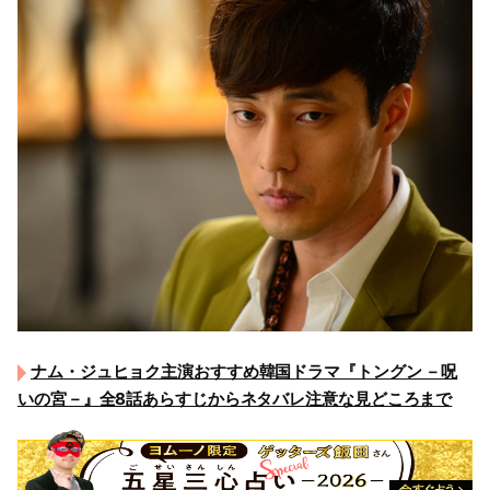
ナム・ジュヒョク主演おすすめ韓国ドラマ『トングン －呪
いの宮－』全8話あらすじからネタバレ注意な見どころまで