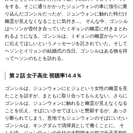
をする。そこに通りかかったジュンウォンの車に強引に乗
り込んだゴンシルだったが、ジュンウォンに触れた時だけ
幽霊が見えなくなることに気付き…。 そんな中、ゴンシル
はヘソンが昔付き合っていたミギョンの幽霊に付きまとわ
れるようになる。ゴンシルは、ミギョンの幽霊からヘソン
に伝えてほしいというメッセージを託されていた。そして
ヘソンとイリョンの結婚式の当日、ゴンシルはある物を持
ってヘソンのもとを訪れる。
第２話 女子高生 視聴率14.4％
ゴンシルは、ジュンウォンにヒジュという女性の幽霊を見
たことを話すが、まともに取り合ってもらえない。さらに
ゴンシルは、ジュンウォンに触れると幽霊が見えなくなる
ことを伝え、そばにいさせてほしいと懇願するが、あっさ
り断られてしまう。意地でもジュンウォンのそばにいたい
ゴンシルは、キングダムで清掃員として働くことに。 そ
んな中、ジュンウォンの会社の大型噴水の前で女子高校生