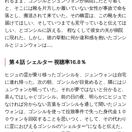
れるまま、ゴンシルとジュンウォンが病院にたどり着く
と、そこには靴を片方しか履いていない女性が事故で命を
落とし、搬送されて来ていた。その幽霊は、この靴を夫に
届けてほしい、そしていつまでも見守っていると伝えてほ
しい、とゴンシルに訴える。 程なくして彼女の夫が病院
に現れた。しかし、彼の挙動に何か違和感を抱いたゴンシ
ルとジュンウォンは…。
第４話 シェルター 視聴率16.8％
ヒジュの霊が乗り移ったゴンシルを、ジュンウォンは自宅
に連れ帰った。次の朝、ゴンシルが目覚めると、隣にはジ
ュンウォンが眠っていた。それが夢ではないと分かると、
喜んではしゃぐゴンシル。前の日の夜、明らかにヒジュで
なければ分からない言葉をゴンシルを通して聞いたジュン
ウォンは、ゴンシルを使って拉致事件で失った身代金１０
０ウォンを回収することを思いつく。そして、その代わり
に霊におびえるゴンシルの“シェルター”になると伝えた。