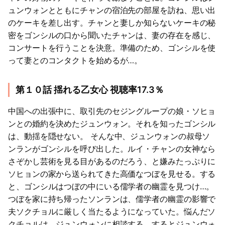
ュンウォンとともにチャンの宿泊先の部屋を訪ね、思い出
のケーキを差し出す。チャンと妻しか知らないケーキの秘
密をゴンシルの口から聞いたチャンは、妻の存在を感じ、
コンサートを行うことを決意。準備のため、ゴンシルを使
って妻とのコンタクトを始めるが…。
第１０話 揺れる乙女心 視聴率17.3％
中国への出張中に、取引先のセジングループの娘・ソヒョ
ンとの婚約を決めたジュンウォン。それを知ったゴンシル
は、動揺を隠せない。 そんな中、ジュンウォンの叔母ソ
ンランがゴンシルを呼び出した。ルイ・チャンの女神なら
さぞかし芸術を見る目があるのだろう、と嫌みたっぷりに
ソヒョンの家から送られてきた高価なつぼを見せる。する
と、ゴンシルはつぼの中にいる儒学者の幽霊を見つけ…。
つぼを家に持ち帰ったソンランは、儒学者の幽霊の影響で
夫ソクチョルに厳しく当たるようになっていた。悩んだソ
クチョルは、ジュンウォンに相談する。するとジュンウォ