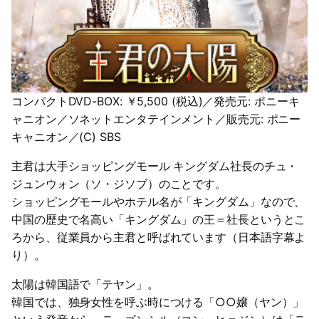
コンパクトDVD-BOX: ￥5,500 (税込)／発売元: ポニーキ
ャニオン／ソネットエンタテインメント／販売元: ポニー
キャニオン／(C) SBS
主君は大手ショッピングモール キングダム社長のチュ・
ジュンウォン（ソ・ジソブ）のことです。
ショッピングモールやホテル名が「キングダム」なので、
中国の歴史で名高い「キングダム」の王＝社長というとこ
ろから、従業員から主君と呼ばれています（日本語字幕よ
り）。
太陽は韓国語で「テヤン」。
韓国では、独身女性を呼ぶ時につける「○○嬢（ヤン）」