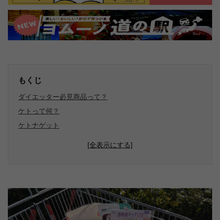
もくじ
ダイエッター必見商品って？
ケトって何？
ケトナゲット
[全表示にする]