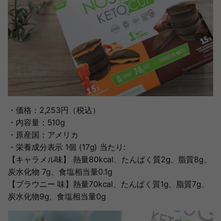
・価格：2,253円（税込）
・内容量：510g
・原産国：アメリカ
・栄養成分表示 1個 (17g) 当たり:
【キャラメル味】 熱量80kcal、たんぱく質2g、脂質8g、
炭水化物 7g、食塩相当量0.1g
【ブラウニー 味】熱量70kcal、たんぱく質1g、脂質7g、
炭水化物9g、食塩相当量0g