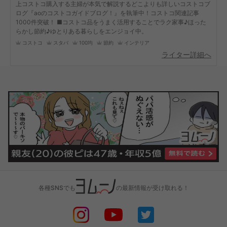
上コストコ購入する主婦が本気で解説するどこよりも詳しいコストコブ
ログ『aoのコストコガイドブログ！』を執筆中！コストコ関連記事
1000件突破！ ■コストコ品をうまく活用することでラク家事♪ほった
らかし節約♪ゆとりある暮らしをエンジョイ中。
コストコ
スタバ
100均
節約
インテリア
ライター詳細へ
各種SNSでも
の最新情報が受け取れる！