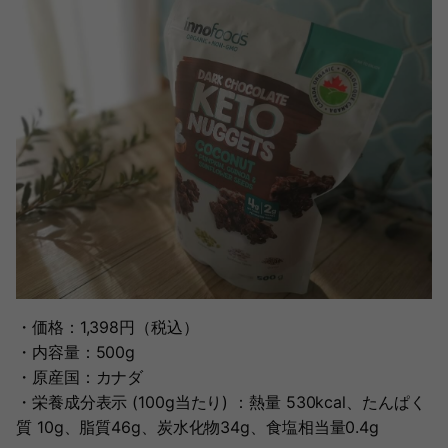
・価格：1,398円（税込）
・内容量：500g
・原産国：カナダ
・栄養成分表示 (100g当たり) ：熱量 530kcal、たんぱく
質 10g、脂質46g、炭水化物34g、食塩相当量0.4g