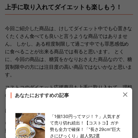
上手に取り入れてダイエットも楽しもう！
今回ご紹介した商品は、けしてダイエット中でも心置きな
くたくさん食べても良いと言うような商品ではありませ
ん。 しかし、ある程度制限して過ごす中でも罪悪感低め
に食べることが出来る商品では有ると思います。 とく
に、今回の商品は、糖質をかなりおさえた商品なので、糖
質制限中の方には注目度の高い商品ではないかなと思いま
す。
コストコのダイエット応援商品も上手に取り入れて、理想
の体型へと整えられたらコストコライフもさらに有意義な
あなたにおすすめの記事
ものになるのではないでしょうか？ぜひダイエッターの方
はチェックしてみてくださいね。
「1個130円ってマジ！？」人気すぎ
※記載の情報や価格については執筆当時のものであり、変
て売り切れ続出！【コストコ】ガチ
勢も全力で確保！「“長さ29cm”巨大
動する場合があります。また販売終了の可能性、及び在庫
さにびっくり」超人気2選