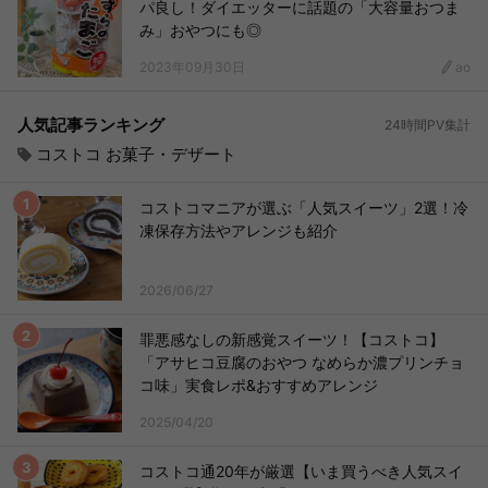
パ良し！ダイエッターに話題の「大容量おつま
み」おやつにも◎
2023年09月30日
ao
人気記事ランキング
24時間PV集計
コストコ お菓子・デザート
コストコマニアが選ぶ「人気スイーツ」2選！冷
凍保存方法やアレンジも紹介
2026/06/27
罪悪感なしの新感覚スイーツ！【コストコ】
「アサヒコ豆腐のおやつ なめらか濃プリンチョ
コ味」実食レポ&おすすめアレンジ
2025/04/20
コストコ通20年が厳選【いま買うべき人気スイ