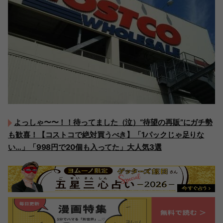
よっしゃ〜〜！！待ってました（泣）“待望の再販”にガチ勢
も歓喜！【コストコで絶対買うべき】「1パックじゃ足りな
い…」「998円で20個も入ってた」大人気3選