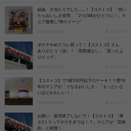
結論、大当たりでした……！【コストコ】「焼い
たらおいしさ倍増」「2つの味がひとつに！」マ
ニア激推し”神スイーツ”
2024年06月16日
バロンママ
ポテチやめてコレ買って！【コストコ】さん、
ありがとう（涙）！「罪悪感なし」「思ったよ
りビッグ」
2024年05月19日
バロンママ
【コストコ】で1個100円以下のケーキ！？歴19
年のマニアが「うなるおいしさ」「もったいな
いほどかわいい！」
2024年05月19日
バロンママ
お願い、販売終了しないで！【コストコ】「厚
さ2ミリってやりすぎでは！？」マニアが「芸術
的」と絶賛！