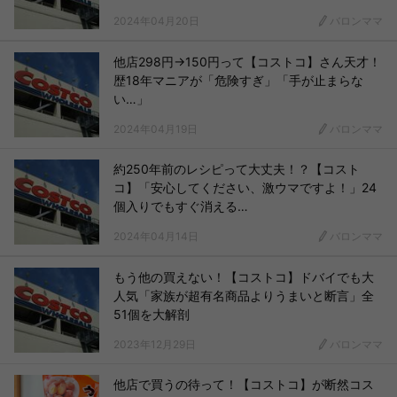
2024年04月20日
バロンママ
他店298円→150円って【コストコ】さん天才！
歴18年マニアが「危険すぎ」「手が止まらな
い…」
2024年04月19日
バロンママ
約250年前のレシピって大丈夫！？【コスト
コ】「安心してください、激ウマですよ！」24
個入りでもすぐ消える…
2024年04月14日
バロンママ
もう他の買えない！【コストコ】ドバイでも大
人気「家族が超有名商品よりうまいと断言」全
51個を大解剖
2023年12月29日
バロンママ
他店で買うの待って！【コストコ】が断然コス