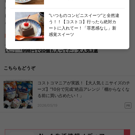
には限りがありますのでご了承ください。
※新型コロナウイルスの感染拡大防止のため、一部倉庫店
にて臨時休業や営業時間の変更等が予想されます。事前に
“いつものコンビニスイーツ”と全然違
う！！【コストコ】行ったら絶対カ
各倉庫店・施設の公式情報をご確認ください。
ートに入れてー！「罪悪感なし」新
感覚スイーツ
よっしゃ〜〜！！待ってました（泣）“待望の再販”にガチ勢
も歓喜！【コストコで絶対買うべき】「1パックじゃ足りな
い…」「998円で20個も入ってた」大人気3選
こちらもどうぞ
コストコマニアが実践！【大人気ミニサイズのチ
ーズ】“10分で完成”絶品アレンジ「棚からなくな
る前に買い占めたい！」
2026/05/19
PR