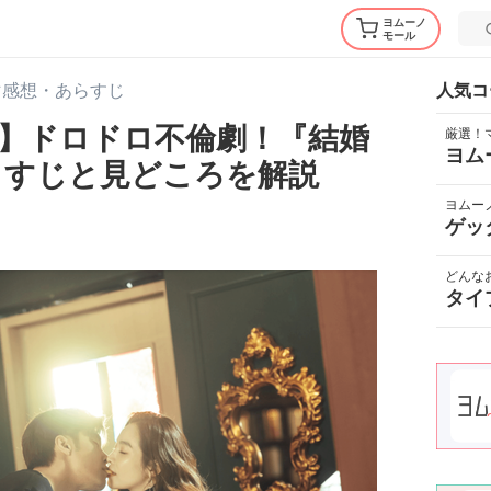
ヨムーノ
モール
マ感想・あらすじ
人気コ
】ドロドロ不倫劇！『結婚
厳選！
ヨム
らすじと見どころを解説
ヨムー
ゲッ
どんな
タイ