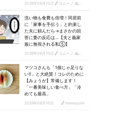
2026年08月10日
ヨムーノ 編集部 漫画チーム
洗い物も食費も倍増！同居前
に「家事を手伝う」と約束し
た夫に頼んだら→まさかの回
答に妻の反応は…【夫と義家
族に無視される私⑤】
2026年08月10日
ヨムーノ 編集部 漫画チーム
マツコさんも「1個じゃ足りな
い!!」と大絶賛！コレのために
【みょうが】常備します！
「一番美味しい食べ方」「冷
めても最高」
2026年08月10日
mamayumi