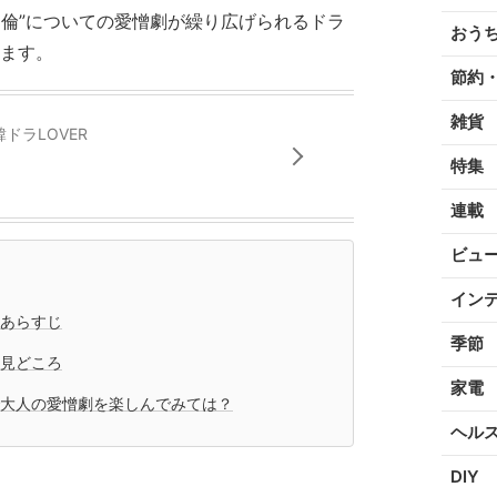
不倫”についての愛憎劇が繰り広げられるドラ
おう
します。
節約
雑貨
ドラLOVER
特集
連載
ビュ
イン
のあらすじ
季節
の見どころ
家電
で大人の愛憎劇を楽しんでみては？
ヘル
DIY