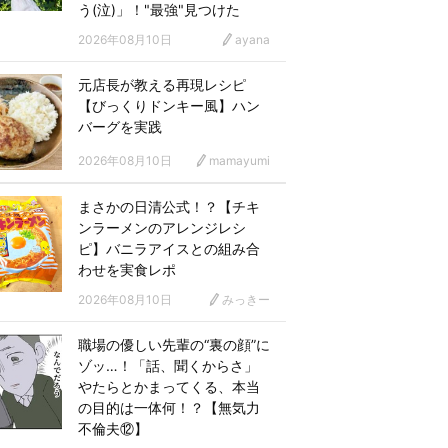
う(泣)」！"最強"見つけた
2026年08月10日
ayana
元店長が教える再現レシピ
【びっくりドンキー風】ハン
バーグを実践
2026年08月10日
mamayumi
まさかの日清公式！？【チキ
ンラーメンのアレンジレシ
ピ】バニラアイスとの組み合
わせを実食レポ
2026年08月10日
みっきー
職場の優しい先輩の“裏の顔”に
ゾッ…！「話、聞くからさ」
やたらとかまってくる、本当
の目的は一体何！？【無気力
不倫夫⑫】