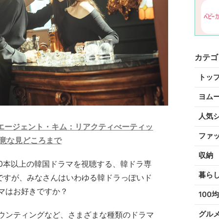
カテゴ
トッ
ヨム
人気
『エージェント・キム：リアクティべーティッ
ファ
注意な見どころまで
収納
50本以上の韓国ドラマを視聴する、韓ドラ専
暮ら
りですが、みなさんはいわゆる韓ドラっぽいド
マはお好きですか？
100均
グル
ウンティングなど、さまざまな種類のドラマ