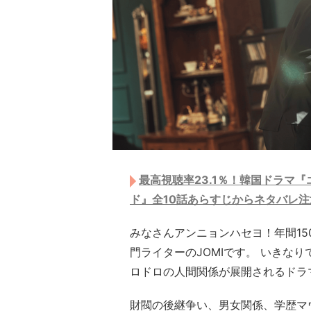
最高視聴率23.1％！韓国ドラマ
ド』全10話あらすじからネタバレ
みなさんアンニョンハセヨ！年間1
門ライターのJOMIです。 いきな
ロドロの人間関係が展開されるドラ
財閥の後継争い、男女関係、学歴マ