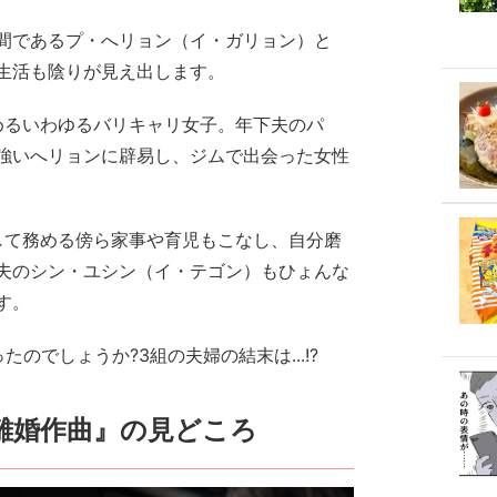
間であるプ・へリョン（イ・ガリョン）と
生活も陰りが見え出します。
務めるいわゆるバリキャリ女子。年下夫のパ
強いへリョンに辟易し、ジムで出会った女性
として務める傍ら家事や育児もこなし、自分磨
夫のシン・ユシン（イ・テゴン）もひょんな
す。
のでしょうか?3組の夫婦の結末は...!?
離婚作曲』の見どころ