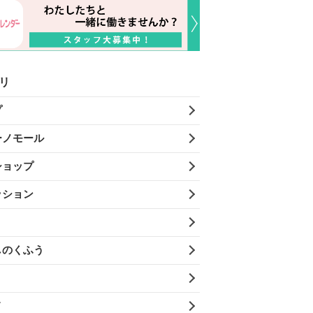
リ
プ
ーノモール
ショップ
ッション
しのくふう
メ