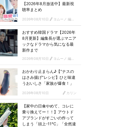
【2026年8月放送中】最新視
聴率まとめ
2026年08月10日
ヨムーノ 編集部 韓国ドラマチーム
おすすめ韓国ドラマ【2026年
8月更新】編集長が選ぶマニア
ックなドラマから気になる最
新作まで
2026年08月10日
ヨムーノ 編集部 韓国ドラマチーム
おかわり止まらん♪【"ナスの
はさみ揚げ"レシピ】ひと味違
うおいしさ「家族が爆食！」
2026年08月10日
カリン
【家中の日傘やめて、コレに
乗り換えてー！！】アウトド
アブランドがすごいの作って
しまう「頭上-11℃」「全然違