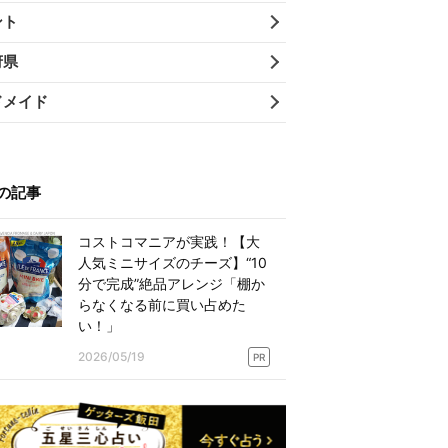
ント
府県
ドメイド
の記事
コストコマニアが実践！【大
人気ミニサイズのチーズ】“10
分で完成”絶品アレンジ「棚か
らなくなる前に買い占めた
い！」
2026/05/19
PR