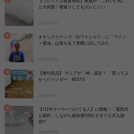
【プレミアム低反発枕】家族が「これいいね」
と大絶賛！寝返りしてもズレにくい
2023/07/22
オキシクリーンで「白ワイシャツ」に「ワイン
＋醤油」は落ちる？実際に試してみた
2020/06/10
【無印良品】 マニアが「神」認定！ 「買ってよ
かったハンガー」BEST5
2020/11/15
【1日中クーラーつけてる人】に朗報！「電気代
も節約」しながら超快適!!売れすぎて公式も謝
罪!?
2025/07/05