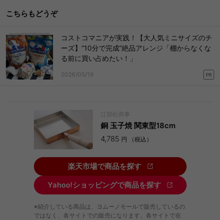
こちらもどうぞ
コストコマニアが実践！【大人気ミニサイズのチ
ーズ】“10分で完成”絶品アレンジ「棚からなくな
る前に買い占めたい！」
2026/05/19
PR
江部松商事
銅 玉子焼 関東型18cm
4,785
円 （税込）
楽天市場で商品を探す
Yahoo!ショッピングで商品を探す
※紹介している商品は、ヨムーノモールで販売しているの
ではなく、各サイトでの販売になります。各サイトで在