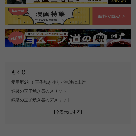
もくじ
愛用歴2年！玉子焼き作りが急速に上達！
銅製の玉子焼き器のメリット
銅製の玉子焼き器のデメリット
[全表示にする]