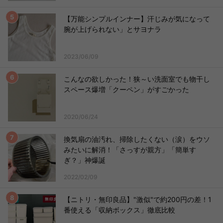
【万能シンプルインナー】汗じみが気になって
腕が上げられない」とサヨナラ
2023/06/09
こんなの欲しかった！狭～い洗面室でも物干し
スペース爆増「クーペン」がすごかった
2020/06/24
換気扇の油汚れ、掃除したくない（涙）をウソ
みたいに解消！「さっすが親方」「簡単す
ぎ？」神爆誕
2022/02/09
【ニトリ・無印良品】"激似"で約200円の差！1
番使える「収納ボックス」徹底比較