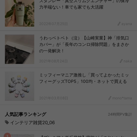
スタンレー「真空スリムクエンチャー」の保冷
力半端ない！車でも家でも大活躍
2022年07月25日
ayana
うわっベトベト（泣）【山崎実業】神「排気口
カバー」が「長年のコンロ掃除問題」をまさか
の一発解決！
2021年08月24日
naka
ミッフィーマニア激推し「買ってよかったミッ
フィーグッズTOP5」100均・ネットで買える
2021年03月08日
mono*tama
人気記事ランキング
24時間PV集計
インテリア雑貨20_06