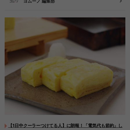
ヨムーノ 編集部
【1日中クーラーつけてる人】に朗報！「電気代も節約」し