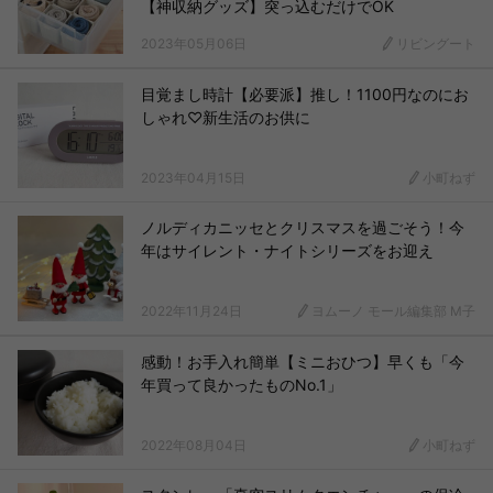
【神収納グッズ】突っ込むだけでOK
2023年05月06日
リビングート
目覚まし時計【必要派】推し！1100円なのにお
しゃれ♡新生活のお供に
2023年04月15日
小町ねず
ノルディカニッセとクリスマスを過ごそう！今
年はサイレント・ナイトシリーズをお迎え
2022年11月24日
ヨムーノ モール編集部 M子
感動！お手入れ簡単【ミニおひつ】早くも「今
年買って良かったものNo.1」
2022年08月04日
小町ねず