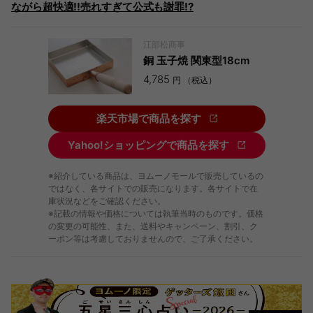
ながら超快適!!売れすぎて公式も謝罪!?
江部松商事
銅 玉子焼 関東型18cm
4,785
円 （税込）
楽天市場で商品を探す
Yahoo!ショッピングで商品を探す
※紹介している商品は、ヨムーノモールで販売しているの
ではなく、各サイトでの販売になります。各サイトで在
庫状況などをご確認ください。
※記載の情報や価格については執筆当時のものです。価格
の変更の可能性、また、送料やキャンペーン、割引、ク
ーポン等は考慮しておりませんので、ご了承ください。