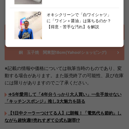
オキシクリーンで「白ワイシャツ」
EBM 銅 玉子焼 関東型18cm 4,785円（税込）
に「ワイン＋醤油」は落ちるのか？
【得意・苦手な汚れ】を解説
銅 玉子焼 関東型18cm（楽天）
銅 玉子焼 関東型18cm(Yahoo!ショッピング)
※記載の情報や価格については執筆当時のものであり、変
動する場合があります。また販売終了の可能性、及び在庫
には限りがありますのでご了承ください。
⇒5年愛用して「4年分うっかり大人買い」一生手放せない
「キッチンスポンジ」推し3大魅力を語る
【1日中クーラーつけてる人】に朗報！「電気代も節約」し
ながら超快適!!売れすぎて公式も謝罪!?