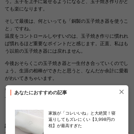
う。玉子を上手に返せるようになると、玉子焼き作りがと
ても楽になります。
そして最後は、何といっても「銅製の玉子焼き器を使うこ
と」ですね。
温度をコントロールしやすいのは、玉子焼き作りに慣れれ
ば慣れるほど重要なポイントだと感じます。正直、私はも
う以前の玉子焼き器には戻れません。
今後おそらくこの玉子焼き器と一生付き合っていくのでし
ょう。生涯の相棒ができたと思うと、なんだか余計に愛着
がわいてきちゃいます。
皆さんも一生涯の付き合いになるであろう玉子焼きパート
あなたにおすすめの記事
ナーを家庭に導入してみませんか？
家族が「コレいいね」と大絶賛！寝
返りしてもズレにくい【3,998円の
紹介した銅製玉子焼き器はこちら
枕】が最高すぎた