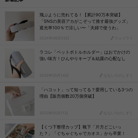
飛ぶように売れてる！【累計90万本突破】
「SNSの美容アカがこぞって推す最強グッズ」
遮光率100％で涼しい〜「夫婦で使うわ」
2024年08月03日
ウェイライ
ラコレ「ペットボトルホルダー」はおでかけの
強い味方！ひんやりキープ＆結露の心配なし
2023年05月14日
なないろのしずく
「ハコット」って知ってる？愛用している3つの
理由【販売個数20万個突破】
2023年05月11日
なないろのしずく
【くつ下整理カップ】靴下「片方どこいっ
た？」「ぐちゃぐちゃでカオス」から卒業！