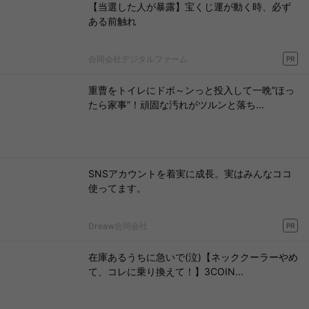
【当選した人が暴露】宝くじ運が動く時、必ず
ある前触れ
合同会社デジタルファーム
PR
重曹をトイレにドボ～ンっと投入して一晩”ほっ
たら家事”！頑固な汚れがツルンと落ち...
SNSアカウントを着実に成長。実はみんなココ
使ってます。
Dreaw合同会社
PR
在庫あるうちに急いで(泣)【ネッククーラーやめ
て、コレに乗り換えて！】3COIN...