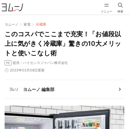
メニュー
検索
ヨムーノ
家電
冷蔵庫
このコスパでここまで充実！「お値段以
上に気がきく冷蔵庫」驚きの10大メリッ
トと使いこなし術
提供：ハイセンスジャパン株式会社
PR
2023年03月08日更新
ヨムーノ 編集部