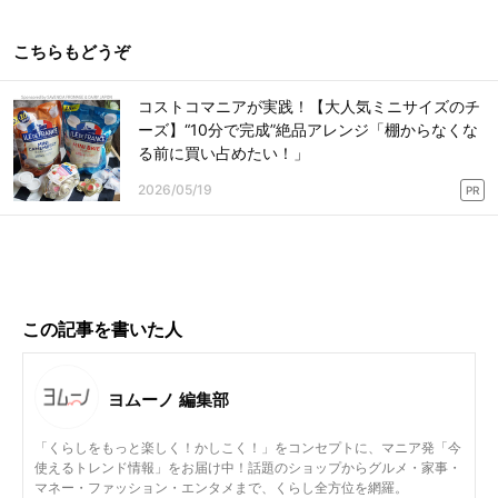
こちらもどうぞ
コストコマニアが実践！【大人気ミニサイズのチ
ーズ】“10分で完成”絶品アレンジ「棚からなくな
る前に買い占めたい！」
2026/05/19
PR
この記事を書いた人
ヨムーノ 編集部
「くらしをもっと楽しく！かしこく！」をコンセプトに、マニア発「今
使えるトレンド情報」をお届け中！話題のショップからグルメ・家事・
マネー・ファッション・エンタメまで、くらし全方位を網羅。