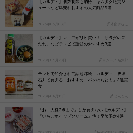
【カルディ】個数制限も納得！キムタク絶賛ジ
ュースなど爆売れおすすめ人気商品3選
2026年06月03日
木南きなこ
【カルディ】マニアがリピ買い！「サラダの旨
たれ」などテレビで話題のおすすめ3選
2026年04月26日
ヨムーノ 編集部
テレビで紹介されて話題沸騰！カルディ・成城
石井で買える！おすすめ「パンのおとも」3選実
食
2026年04月11日
とんとん
「お一人様3点まで」しか買えない【カルディ】
『いちごホイップクリーム』他！季節限定4選
2026年03月25日
leaf家事貯金研究家