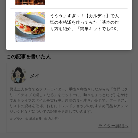
週末ナニ食べる？新作フラペからマック新作バーガー
うううますぎ～！【カルディ】で人
まで最新情報公開中
気の本格派を作ってみた「基本の作
り方を紹介」「簡単キットでもOK」
グルメまとめはこちら
この記事を書いた人
メイ
男児二人を育てるフリーライター。手抜き息抜きしながらも「育児はク
リエイティブで楽しくなる」をモットーに、時々ちょっとだけ手をかけ
てみるライフスタイルを実行中。趣味の食べ歩きが高じて、フードアナ
リストの資格を取得。おもにトレンドショップのおすすめ商品やアレン
ジレシピなどについての記事を更新していきます。
グルメ
成城石井
カルディ
ライター詳細へ