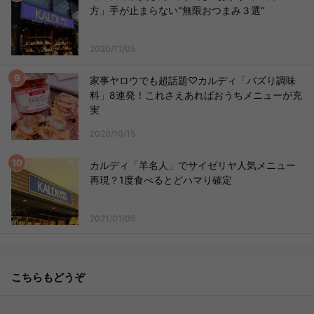
方」手が止まらない"無限おつまみ３選"
2020/11/05
家事ヤロウでも超話題♡カルディ「バズり調味
料」8連発！これさえあればおうちメニューが充
実
2020/10/15
カルディ「羊名人」でサイゼリヤ人気メニュー
再現？1度食べるとどハマり確定
2021/01/05
こちらもどうぞ