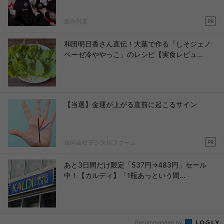
森永乳業
PR
和田明日香さん直伝！大葉で作る「しそジェノ
ベーゼ冷ややっこ」のレシピ【実食レビュ...
【当選】金運が上がる直前に起こるサイン
合同会社デジタルファーム
PR
あと3日間だけ限定「537円→483円」セール
中！【カルディ】「1瓶あっという間...
Recommended by