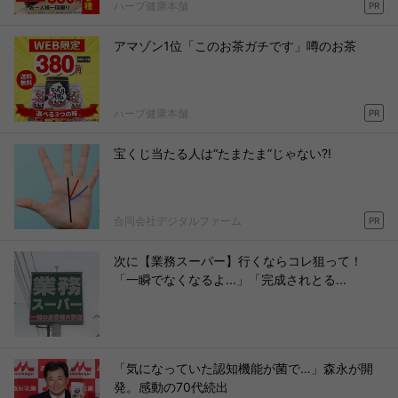
ハーブ健康本舗
PR
アマゾン1位「このお茶ガチです」噂のお茶
ハーブ健康本舗
PR
宝くじ当たる人は“たまたま”じゃない?!
合同会社デジタルファーム
PR
次に【業務スーパー】行くならコレ狙って！
「一瞬でなくなるよ...」「完成されとる...
「気になっていた認知機能が菌で…」森永が開
発。感動の70代続出