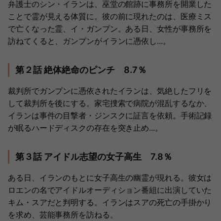
弁護士のシン・イランは、巫堂の館跡に事務所を開業した
ことで霊が見える体質に。彼の前に現れたのは、医療ミス
で亡くなった霊、イ・ガンプン。ある日、女性が事務所を
訪ねてくると、ガンプンがイランに憑依し...。
第２話 絶体絶命のピンチ 8.7％
裁判所でガンプンに憑依されたイランは、気絶したフリを
して裁判所を後にする。家宅捜索で病院が混乱するなか、
イランは事件の目撃者・ジンスクに証言を依頼。手術記録
が眠るハードディスクの存在を突き止め...。
第３話 アイドル志望の女子高生 7.8％
ある日、イランのもとに女子高生の幽霊が現れる。彼女は
ロエンの名でアイドルオーディション番組に出演していた
キム・スアだと判明する。イランはスアの死亡の手掛かり
を求め、芸能事務所を訪ねる。