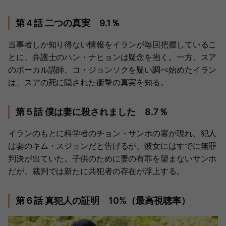
第４話 二つの真実 9.1％
当事者しか知り得ない情報をイランが毎回把握しているこ
とに、弁護士のハン・ナヒョンは疑念を抱く。一方、スア
のボーカル講師、コ・ジョンソクを疑い調べ始めたイラン
は、スアの死に隠された衝撃の真実を知る。
第５話 僕は妻に殺されました 8.7％
イランのもとに科学者のチョン・サンホの霊が現れ、犯人
は妻のキム・スジョンだと告げるが、彼女にはすでに無罪
判決が出ていた。子供のために妻の有罪を望まないサンホ
だが、裁判では新たに共犯者の存在が浮上する。
第６話 真犯人の証明 10%（最高視聴率）