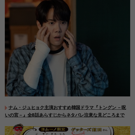
ナム・ジュヒョク主演おすすめ韓国ドラマ『トングン －呪
いの宮－』全8話あらすじからネタバレ注意な見どころまで