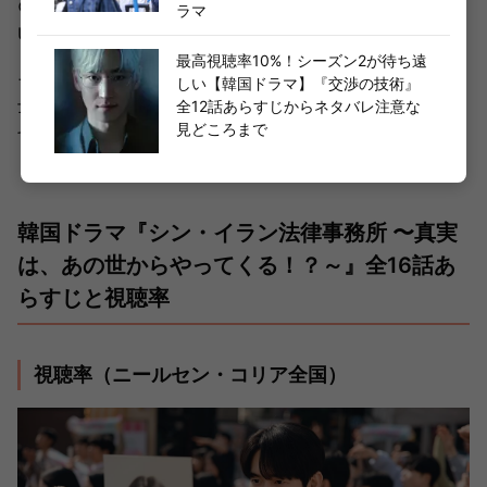
©SBS
ラマ
U-NEXTにて独占配信中
最高視聴率10%！シーズン2が待ち遠
そして、ハン・ナヒョン弁護士を巡ってシン・イラン弁護
しい【韓国ドラマ】『交渉の技術』
士とヤン・ドギョン弁護士の恋の行方は…。
全12話あらすじからネタバレ注意な
見どころまで
ぜひ、視聴してチェックしてみてください！！
韓国ドラマ『シン・イラン法律事務所 〜真実
は、あの世からやってくる！？～』全16話あ
らすじと視聴率
視聴率（ニールセン・コリア全国）