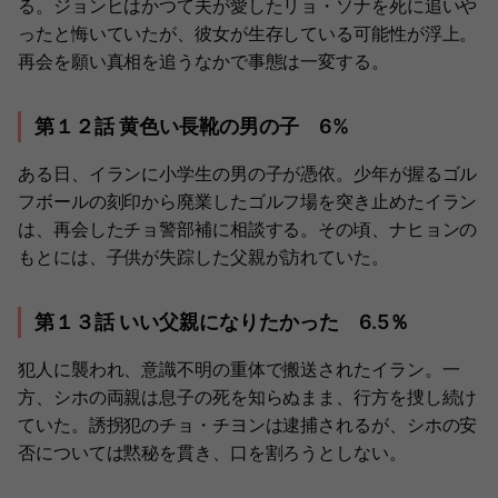
る。ジョンヒはかつて夫が愛したリョ・ソナを死に追いや
ったと悔いていたが、彼女が生存している可能性が浮上。
再会を願い真相を追うなかで事態は一変する。
第１２話 黄色い長靴の男の子 6%
ある日、イランに小学生の男の子が憑依。少年が握るゴル
フボールの刻印から廃業したゴルフ場を突き止めたイラン
は、再会したチョ警部補に相談する。その頃、ナヒョンの
もとには、子供が失踪した父親が訪れていた。
第１３話 いい父親になりたかった 6.5％
犯人に襲われ、意識不明の重体で搬送されたイラン。一
方、シホの両親は息子の死を知らぬまま、行方を捜し続け
ていた。誘拐犯のチョ・チヨンは逮捕されるが、シホの安
否については黙秘を貫き、口を割ろうとしない。