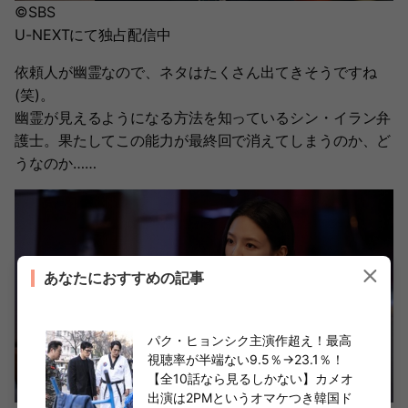
©SBS
U-NEXTにて独占配信中
依頼人が幽霊なので、ネタはたくさん出てきそうですね
(笑)。
幽霊が見えるようになる方法を知っているシン・イラン弁
護士。果たしてこの能力が最終回で消えてしまうのか、ど
うなのか……
あなたにおすすめの記事
パク・ヒョンシク主演作超え！最高
視聴率が半端ない9.5％→23.1％！
【全10話なら見るしかない】カメオ
出演は2PMというオマケつき韓国ド