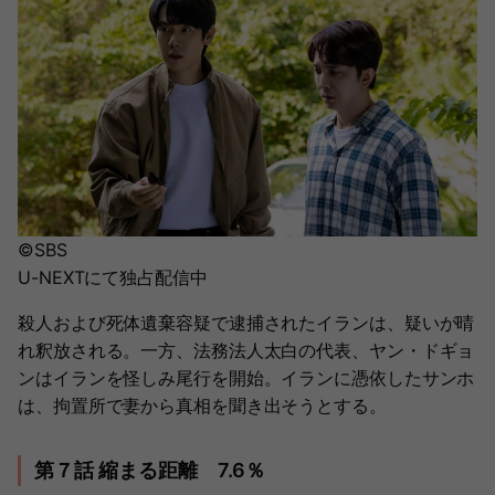
©SBS
U-NEXTにて独占配信中
殺人および死体遺棄容疑で逮捕されたイランは、疑いが晴
れ釈放される。一方、法務法人太白の代表、ヤン・ドギョ
ンはイランを怪しみ尾行を開始。イランに憑依したサンホ
は、拘置所で妻から真相を聞き出そうとする。
第７話 縮まる距離 7.6％