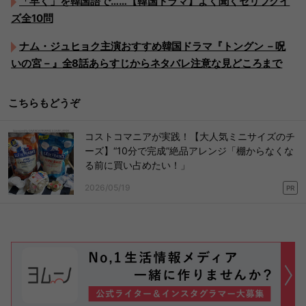
「早く」を韓国語で……【韓国ドラマ】よく聞くセリフクイ
ズ全10問
ナム・ジュヒョク主演おすすめ韓国ドラマ『トングン －呪
いの宮－』全8話あらすじからネタバレ注意な見どころまで
こちらもどうぞ
コストコマニアが実践！【大人気ミニサイズのチ
ーズ】“10分で完成”絶品アレンジ「棚からなくな
る前に買い占めたい！」
2026/05/19
PR