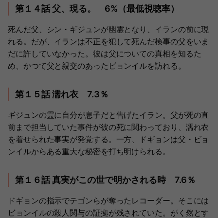
第１４話 父、現る。 6%（最低視聴率）
死んだ父、シン・ギジュンが幽霊となり、イランの前に現
れる。だが、イランは不正を犯して死んだ検事の父をいま
だに許していなかった。彼は父についての真相を知るた
め、かつて父と親交のあったビョンイルを訪れる。
第１５話 濡れ衣 7.3％
ギジュンの霊に自分が息子だと告げたイラン。父が死の直
前まで担当していた事件が彼の死に関わっており、濡れ衣
を着せられた事実が発覚する。一方、ドギョンは父・ビョ
ンイルからある重大な秘密を打ち明けられる。
第１６話 真実がこの世で明かされる時 7.6％
ドギョンの指示でテゴンらが奪ったレコーダー。そこには
ビョンイルの殺人関与の証拠が残されていた。がく然とす