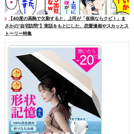
【40度の高熱で欠勤すると、上司が「仮病ならクビ！」ま
さかの“自宅訪問”】実話をもとにした、恋愛漫画やスカッとス
トーリー特集