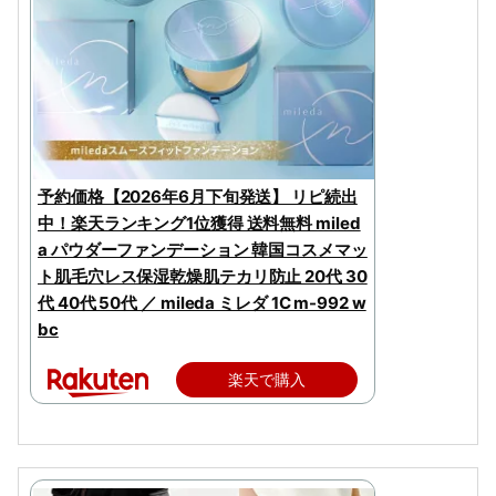
予約価格【2026年6月下旬発送】 リピ続出
中！楽天ランキング1位獲得 送料無料 miled
a パウダーファンデーション 韓国コスメマッ
ト肌毛穴レス保湿乾燥肌テカリ防止 20代 30
代 40代 50代 ／ mileda ミレダ 1C m-992 w
bc
楽天で購入