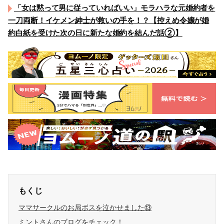
「女は黙って男に従っていればいい」モラハラな元婚約者を
一刀両断！イケメン紳士が救いの手を！？【控えめ令嬢が婚
約白紙を受けた次の日に新たな婚約を結んだ話②】
もくじ
ママサークルのお局ボスを泣かせました⑬
ミントさんのブログをチェック！