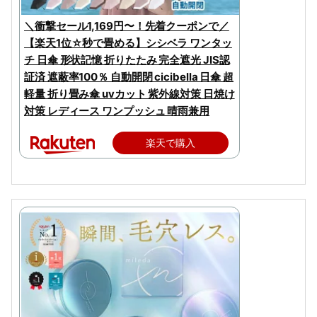
＼衝撃セール1,169円〜！先着クーポンで／
【楽天1位☆秒で畳める】シシベラ ワンタッ
チ 日傘 形状記憶 折りたたみ 完全遮光 JIS認
証済 遮蔽率100％ 自動開閉 cicibella 日傘 超
軽量 折り畳み傘 uvカット 紫外線対策 日焼け
対策 レディース ワンプッシュ 晴雨兼用
楽天で購入