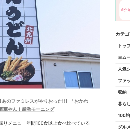
カテゴ
トッ
ヨム
人気
ファ
収納
【あのファミレスがやりおった!!】「おかわ
暮ら
豪華やん！感激モーニング
100均
帰りメニュー年間100食以上食べ比べている
グル