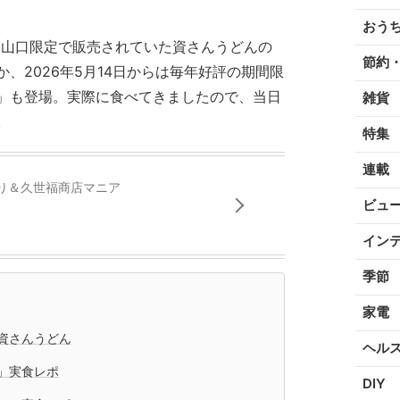
おう
州・山口限定で販売されていた資さんうどんの
節約
、2026年5月14日からは毎年好評の期間限
」も登場。実際に食べてきましたので、当日
雑貨
。
特集
連載
り＆久世福商店マニア
ビュ
イン
季節
家電
資さんうどん
ヘル
」実食レポ
DIY