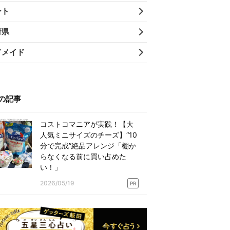
ント
府県
ドメイド
の記事
コストコマニアが実践！【大
人気ミニサイズのチーズ】“10
分で完成”絶品アレンジ「棚か
らなくなる前に買い占めた
い！」
2026/05/19
PR