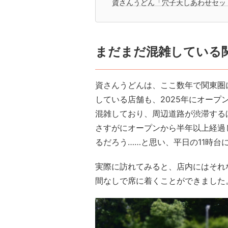
資さんうどん「穴子天しあわせセッ
まだまだ混雑している
資さんうどんは、ここ数年で関東圏
している店舗も、2025年にオープ
混雑しており、周辺道路が渋滞する
さすがにオープンから半年以上経過
るだろう……と思い、平日の11時台
実際に訪れてみると、店内にはそれ
間なしで席に着くことができました