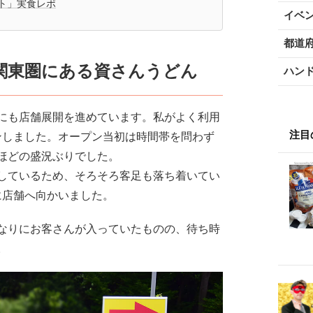
ト」実食レポ
イベ
都道
関東圏にある資さんうどん
ハン
にも店舗展開を進めています。私がよく利用
注目
ンしました。オープン当初は時間帯を問わず
ほどの盛況ぶりでした。
しているため、そろそろ客足も落ち着いてい
に店舗へ向かいました。
なりにお客さんが入っていたものの、待ち時
。