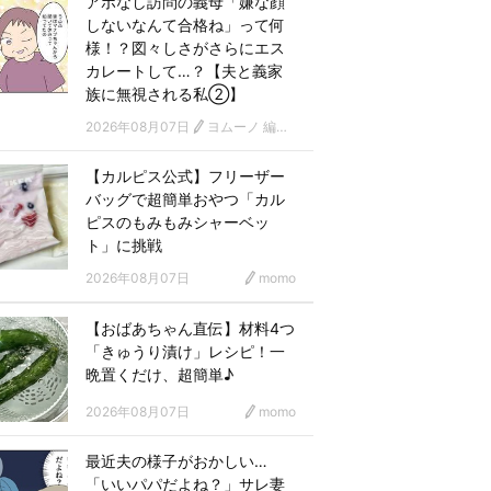
アポなし訪問の義母「嫌な顔
しないなんて合格ね」って何
様！？図々しさがさらにエス
カレートして…？【夫と義家
族に無視される私②】
2026年08月07日
ヨムーノ 編集部 漫画チーム
【カルピス公式】フリーザー
バッグで超簡単おやつ「カル
ピスのもみもみシャーベッ
ト」に挑戦
2026年08月07日
momo
【おばあちゃん直伝】材料4つ
「きゅうり漬け」レシピ！一
晩置くだけ、超簡単♪
2026年08月07日
momo
最近夫の様子がおかしい…
「いいパパだよね？」サレ妻