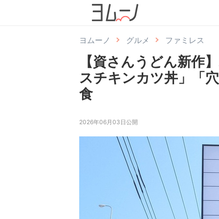
ヨムーノ
グルメ
ファミレス
【資さんうどん新作】
スチキンカツ丼」「
食
2026年06月03日公開