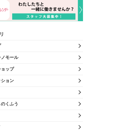
リ
プ
ーノモール
ショップ
ッション
しのくふう
メ