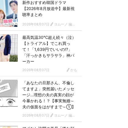
新作おすすめ韓国ドラマ
【2026年8月放送中】最新視
聴率まとめ
2026年08月07日
ヨムーノ 編集部 韓国ドラマチーム
最高気温30℃超え続々（泣）
【トライアル】でこれ買っ
て！「1,639円でいいの!?」
「汗っかきもサラサラ」神パ
ーカー
2026年08月07日
かも
「あなたの旦那さん、不倫し
てますよ」突然届いたメッセ
ージ…理想の夫の真実の顔が
今暴かれる！？【事実無婚～
夫の仮面をはがすまで～①】
2026年08月07日
ヨムーノ 編集部 漫画チーム