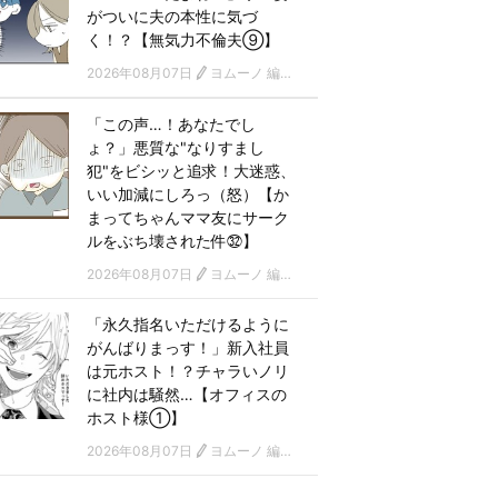
がついに夫の本性に気づ
く！？【無気力不倫夫⑨】
2026年08月07日
ヨムーノ 編集部 漫画チーム
「この声…！あなたでし
ょ？」悪質な"なりすまし
犯"をビシッと追求！大迷惑、
いい加減にしろっ（怒）【か
まってちゃんママ友にサーク
ルをぶち壊された件㉜】
2026年08月07日
ヨムーノ 編集部 漫画チーム
「永久指名いただけるように
がんばりまっす！」新入社員
は元ホスト！？チャラいノリ
に社内は騒然…【オフィスの
ホスト様①】
2026年08月07日
ヨムーノ 編集部 漫画チーム