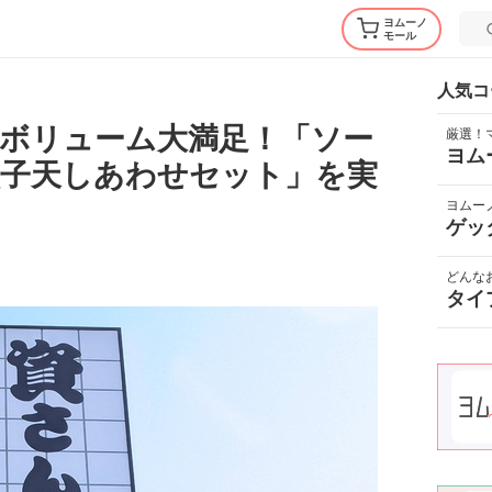
ヨムーノ
モール
人気コ
ボリューム大満足！「ソー
厳選！
ヨム
穴子天しあわせセット」を実
ヨムー
ゲッ
どんな
タイ