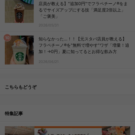
店員が教える】"追加0円"でフラペチーノ®をま
るでサイズアップにする技「満足度2倍以上」
「ご褒美」
2026/05/31
知らなかった…！！【元スタバ店員が教える】
フラペチーノ®を"無料で増やす"ワザ「増量！追
加！→0円」夏に知ってるとお得な飲み方
2026/06/21
こちらもどうぞ
特集記事