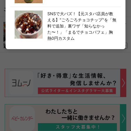
こちらもどうぞ
SNSで大バズ！【元スタバ店員が教
える】"ごろごろチョコチップ"を「無
コストコマニアが実践！【大人気ミニサイズのチ
料で追加」裏ワザ「知らなかっ
ーズ】“10分で完成”絶品アレンジ「棚からなくな
た〜！」「まるでチョコパフェ」胸
る前に買い占めたい！」
熱0円カスタム
2026/05/19
PR