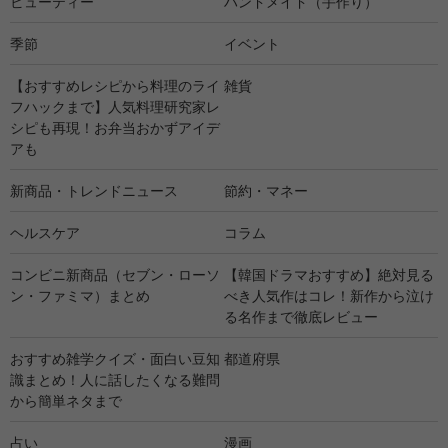
ビューティー
ハンドメイド（手作り）
季節
イベント
【おすすめレシピから料理のライ
雑貨
フハックまで】人気料理研究家レ
シピも再現！お弁当おかずアイデ
アも
新商品・トレンドニュース
節約・マネー
ヘルスケア
コラム
コンビニ新商品（セブン・ローソ
【韓国ドラマおすすめ】絶対見る
ン・ファミマ）まとめ
べき人気作はコレ！新作から泣け
る名作まで徹底レビュー
おすすめ雑学クイズ・面白い豆知
都道府県
識まとめ！人に話したくなる難問
から簡単ネタまで
占い
漫画