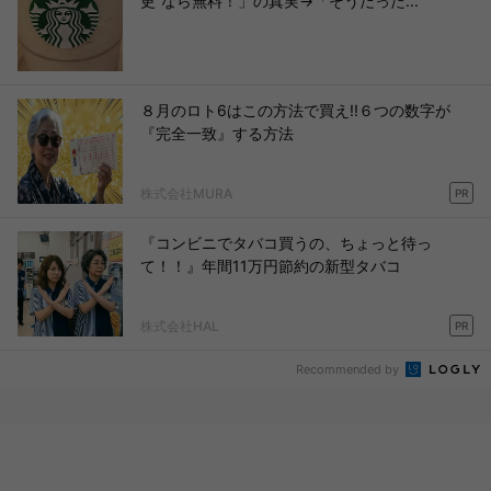
更”なら無料！」の真実→「そうだった...
８月のロト6はこの方法で買え!!６つの数字が
『完全一致』する方法
株式会社MURA
PR
『コンビニでタバコ買うの、ちょっと待っ
て！！』年間11万円節約の新型タバコ
株式会社HAL
PR
Recommended by