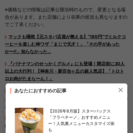
※価格などの情報は記事公開当時のもので、変更となる場
合があります。また店舗により在庫の状況も異なりますの
でご了承ください。
マックも唖然【元スタバ店員が教える】“185円”でミルクコ
ーヒーを楽しむ神ワザ「まじで天才！」「その手があった
か〜!!」知らなかった…
『バナナマンのせっかくグルメ』にも登場！開店前に30人
以上の大行列！【神奈川・新百合ヶ丘の超人気店】「トロト
ロお肉がたまら〜ん！」
あなたにおすすめの記事
うおおぉ〜！これも！？【スタバ元店員が解説】「これ全部
タダだったの！？」「え？有料？ミルク変更の罠」“0円(無料)
カスタム”完全ガイド決定版
【2026年8月版】スターバックス
「フラペチーノ」おすすめメニュ
【2026年8月版】スターバックス「フラペチーノ」おすす
ー！人気裏メニューカスタマイズ術
めメニュー！人気裏メニューカスタマイズ術も
も