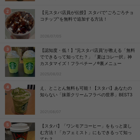
【元スタバ店員が伝授】スタバで"ごろごろチョ
コチップ"を無料で追加する方法！
2026/07/05
【認知度・低！】“元スタバ店員”が教える「無料
でできるって知ってた？」「夏はコレ一択」神
カスタマイズ！フラペチーノ®裏メニュー
2025/08/02
え、とことん無料も可能！【スタバ】あなたの
知らない「抹茶クリームフラペの世界」BEST3
2021/08/07
【スタバ】「ワンモアコーヒー」をもっと楽し
む方法！「カフェミスト」にもできるって知っ
てた？