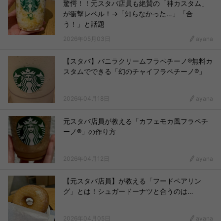
驚愕！！元スタバ店員も絶賛の「神カスタム」
が衝撃レベル！→「知らなかった…」「合
う！」と話題
2026年05月03日
ayana
【スタバ】バニラクリームフラペチーノ®無料カ
スタムでできる「幻のチャイフラペチーノ®」
2026年04月18日
ayana
元スタバ店員が教える「カフェモカ風フラペチ
ーノ®」の作り方
2026年04月12日
ayana
【元スタバ店員】が教える「フードペアリン
グ」とは！シュガードーナツと合うのは…
2026年04月05日
ayana