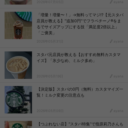
2026年07月05日
ayana
「増量！増量〜！」→無料ってマジ!?【元スタバ
店員が教える】"追加0円"でフラペチーノ®をま
るでサイズアップにする技「満足度2倍以上」
「ご褒美」
2026年05月31日
ayana
スタバ元店員が教える【おすすめ無料カスタマ
イズ】「氷少なめ、ミルク多め」
2026年05月19日
ayana
【決定版】スタバの0円（無料）カスタマイズ一
覧！ミルク変更の注意点も
2026年05月09日
ayana
【つぶれない店】“スタバ特集”で指原莉乃さんも