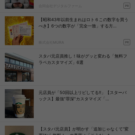
合同会社デジタルファーム
PR
【昭和43年以前生まれはロト６この数字を買う
べき】6つの数字が「完全一致」する方...
株式会社MURA
PR
スタバ元店員推し！味がグッと変わる「無料フ
ラペカスタマイズ」6選
元店員が「50回以上リピしてる!!」【スターバ
ックス】最強"罪深"カスタマイズ「...
【スタバ元店員】が明かす「追加じゃなくて“変