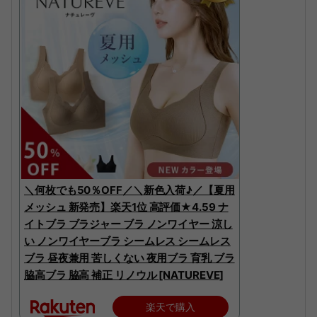
＼何枚でも50％OFF／＼新色入荷♪／【夏用
メッシュ 新発売】楽天1位 高評価★4.59 ナ
イトブラ ブラジャー ブラ ノンワイヤー 涼し
い ノンワイヤーブラ シームレス シームレス
ブラ 昼夜兼用 苦しくない 夜用ブラ 育乳 ブラ
脇高ブラ 脇高 補正 リノウル [NATUREVE]
楽天で購入