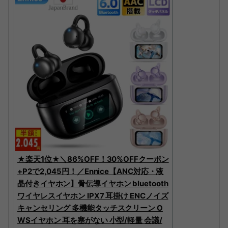
★楽天1位★＼86%OFF！30%OFFクーポン
+P2で2,045円！／Ennice【ANC対応・液
晶付きイヤホン】骨伝導イヤホン bluetooth
ワイヤレスイヤホン IPX7 耳掛け ENCノイズ
キャンセリング 多機能タッチスクリーン O
WSイヤホン 耳を塞がない 小型/軽量 会議/