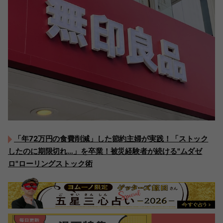
「年72万円の食費削減」した節約主婦が実践！「ストック
したのに期限切れ…」を卒業！被災経験者が続ける"ムダゼ
ロ"ローリングストック術