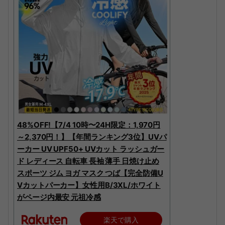
48%OFF!【7/4 10時〜24H限定：1,970円
～2,370円！】【年間ランキング3位】UVパ
ーカー UV UPF50+ UVカット ラッシュガー
ド レディース 自転車 長袖 薄手 日焼け止め
スポーツ ジム ヨガ マスク つば【完全防備U
Vカットパーカー】女性用B/3XL/ホワイト
がページ内最安 元祖冷感
楽天で購入