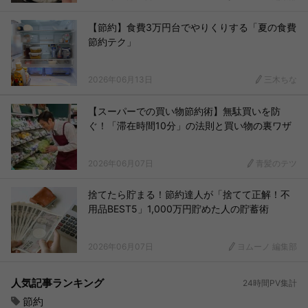
【節約】食費3万円台でやりくりする「夏の食費
節約テク」
2026年06月13日
三木ちな
【スーパーでの買い物節約術】無駄買いを防
ぐ！「滞在時間10分」の法則と買い物の裏ワザ
2026年06月07日
青髪のテツ
捨てたら貯まる！節約達人が「捨てて正解！不
用品BEST5」1,000万円貯めた人の貯蓄術
2026年06月07日
ヨムーノ 編集部
人気記事ランキング
24時間PV集計
節約