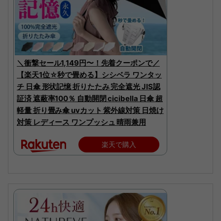
＼衝撃セール1,149円〜！先着クーポンで／
【楽天1位☆秒で畳める】シシベラ ワンタッ
チ 日傘 形状記憶 折りたたみ 完全遮光 JIS認
証済 遮蔽率100％ 自動開閉 cicibella 日傘 超
軽量 折り畳み傘 uvカット 紫外線対策 日焼け
対策 レディース ワンプッシュ 晴雨兼用
楽天で購入