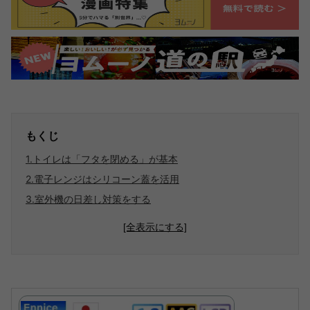
もくじ
1.トイレは「フタを閉める」が基本
2.電子レンジはシリコーン蓋を活用
3.室外機の日差し対策をする
[全表示にする]