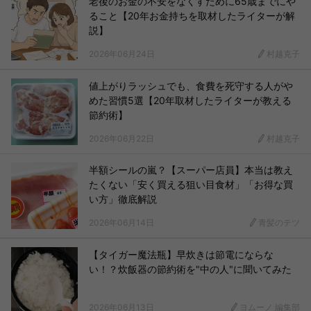
老後のお金の不安をなくすために65歳までにや
ること【20年お金持ちを取材したライターが解
説】
2026年06月24日
村越克子
値上がりラッシュでも、食費を死守する人がや
めた習慣5選【20年取材したライターが教える
節約術】
2026年06月22日
村越克子
半額シールの嵐？【スーパー店員】本当は教え
たくない「安く買える狙い目食材」「お得な買
い方」徹底解説
2026年06月14日
青髪のテツ
【タイガー魔法瓶】早炊きは節電にならな
い！？炊飯器の節約術を"中の人"に聞いてみた
2026年06月13日
ヨムーノ 編集部