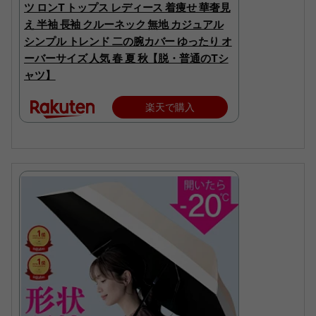
ツ ロンT トップス レディース 着痩せ 華奢見
え 半袖 長袖 クルーネック 無地 カジュアル
シンプル トレンド 二の腕カバー ゆったり オ
ーバーサイズ 人気 春 夏 秋【脱・普通のTシ
ャツ】
楽天で購入