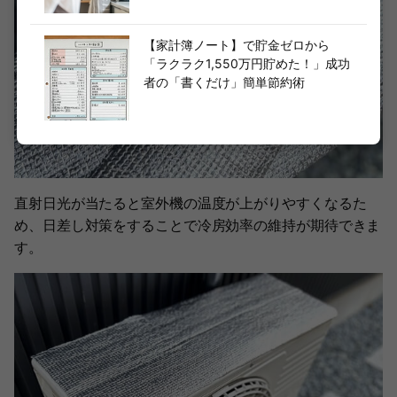
【家計簿ノート】で貯金ゼロから
「ラクラク1,550万円貯めた！」成功
者の「書くだけ」簡単節約術
直射日光が当たると室外機の温度が上がりやすくなるた
め、日差し対策をすることで冷房効率の維持が期待できま
す。