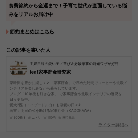
食費節約から金運まで！子育て世代が直面している悩
みをリアルお届け中
節約まとめはこちら
この記事を書いた人
主婦目線の鋭いモノ選び＆必殺家事の時短ワザが好評
leaf家事貯金研究家
家時間を豊かに楽しく♪ 「家事貯金」で貯めた時間でコーヒーや北欧イ
ンテリアを楽しみながら暮らしています。
ブログ「10年後も好きな家」 で家事貯金や北欧インテリアの近況を
日々更新中。
愛犬2匹（トイプードル白）も溺愛の日々♪
著書：明日の私を助ける家事貯金（KADOKAWA）
3COINS
ニトリ
100均
無印良品
ライター詳細へ