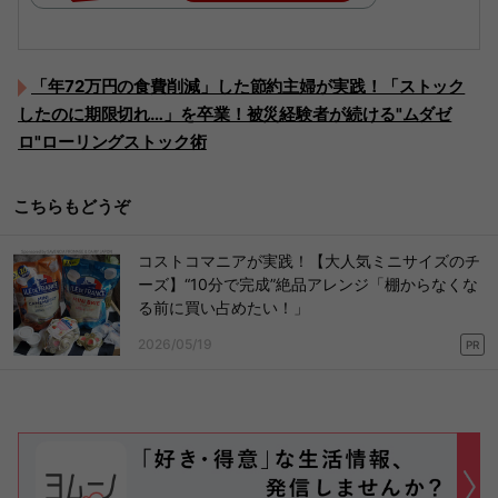
「年72万円の食費削減」した節約主婦が実践！「ストック
したのに期限切れ…」を卒業！被災経験者が続ける"ムダゼ
ロ"ローリングストック術
こちらもどうぞ
コストコマニアが実践！【大人気ミニサイズのチ
ーズ】“10分で完成”絶品アレンジ「棚からなくな
る前に買い占めたい！」
2026/05/19
PR