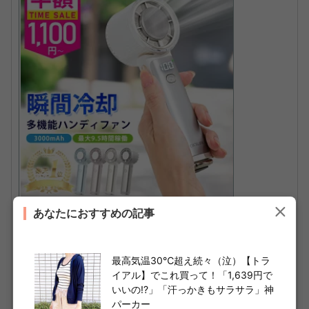
【衝撃セール1,100円〜☆楽天1位】＜公式＞
あなたにおすすめの記事
テレビ紹介 シシベラ 4way 冷却ハンディフ
ァン PRO 2026 ハンディファン 冷却プレー
ト 扇風機 ハンディファン 静音 軽量 強風 小
最高気温30℃超え続々（泣）【トラ
型 冷却モード 充電式 冷却 扇風機 卓上 小型
イアル】でこれ買って！「1,639円で
いいの!?」「汗っかきもサラサラ」神
扇風機 携帯扇風機 cicibella コンパクト 手持
パーカー
ち扇風機