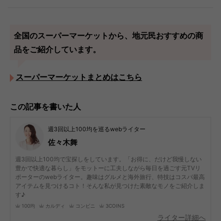
全国のスーパーマーケットから、地元民おすすめの商
品をご紹介しています。
スーパーマーケットまとめはこちら
この記事を書いた人
週3回以上100均を巡るwebライター
佐々木舞
週3回以上100均で宝探しをしています。「お得に、だけど我慢しない
豊かで快適な暮らし」をモットーに工夫しながら毎日を過ごす元TVリ
ポーターのwebライター。趣味はグルメと海外旅行、特技はコスパ最高
アイテムを見つけるコト！そんな私が見つけた素敵なモノをご紹介しま
す♪
100均
カルディ
コンビニ
3COINS
ライター詳細へ