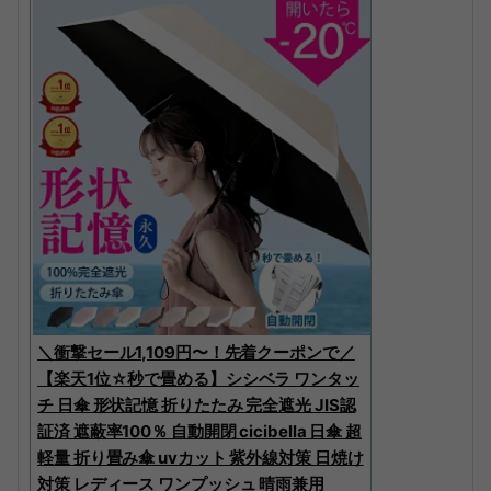
＼衝撃セール1,109円〜！先着クーポンで／
【楽天1位☆秒で畳める】シシベラ ワンタッ
チ 日傘 形状記憶 折りたたみ 完全遮光 JIS認
証済 遮蔽率100％ 自動開閉 cicibella 日傘 超
軽量 折り畳み傘 uvカット 紫外線対策 日焼け
対策 レディース ワンプッシュ 晴雨兼用