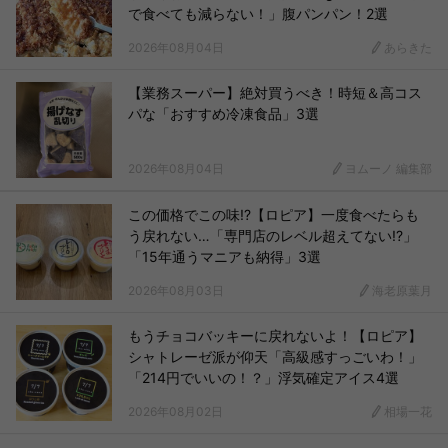
で食べても減らない！」腹パンパン！2選
2026年08月04日
あらきた
【業務スーパー】絶対買うべき！時短＆高コス
パな「おすすめ冷凍食品」3選
2026年08月04日
ヨムーノ 編集部
この価格でこの味!?【ロピア】一度食べたらも
う戻れない…「専門店のレベル超えてない!?」
「15年通うマニアも納得」3選
2026年08月03日
海老原葉月
もうチョコバッキーに戻れないよ！【ロピア】
シャトレーゼ派が仰天「高級感すっごいわ！」
「214円でいいの！？」浮気確定アイス4選
2026年08月02日
相場一花