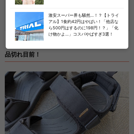
楽天で購入
激安スーパー界も騒然…！？【トライ
アル】1食約42円はやばい！「他店な
ら500円はするのに198円！？」「化
け物かよ…」コスパやばすぎ3選！
品切れ目前！