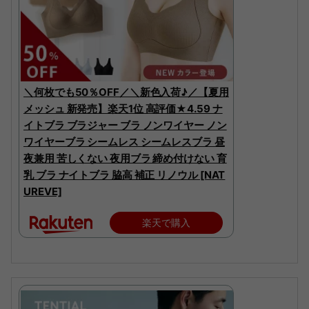
＼何枚でも50％OFF／＼新色入荷♪／【夏用
メッシュ 新発売】楽天1位 高評価★4.59 ナ
イトブラ ブラジャー ブラ ノンワイヤー ノン
ワイヤーブラ シームレス シームレスブラ 昼
夜兼用 苦しくない 夜用ブラ 締め付けない 育
乳 ブラ ナイトブラ 脇高 補正 リノウル [NAT
UREVE]
楽天で購入