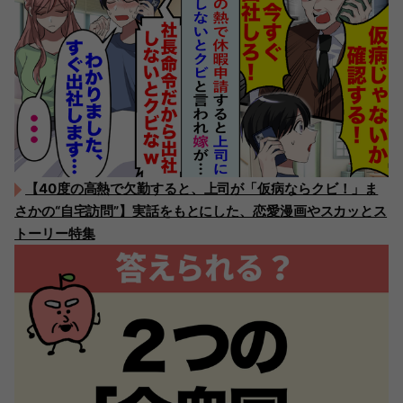
【40度の高熱で欠勤すると、上司が「仮病ならクビ！」ま
さかの“自宅訪問”】実話をもとにした、恋愛漫画やスカッとス
トーリー特集