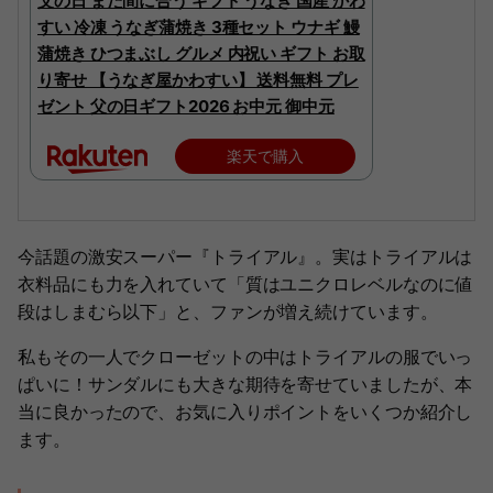
父の日 まだ間に合う ギフト うなぎ 国産 かわ
すい 冷凍 うなぎ蒲焼き 3種セット ウナギ 鰻
蒲焼き ひつまぶし グルメ 内祝い ギフト お取
り寄せ 【うなぎ屋かわすい】 送料無料 プレ
ゼント 父の日ギフト2026 お中元 御中元
楽天で購入
今話題の激安スーパー『トライアル』。実はトライアルは
衣料品にも力を入れていて「質はユニクロレベルなのに値
段はしまむら以下」と、ファンが増え続けています。
私もその一人でクローゼットの中はトライアルの服でいっ
ぱいに！サンダルにも大きな期待を寄せていましたが、本
当に良かったので、お気に入りポイントをいくつか紹介し
ます。