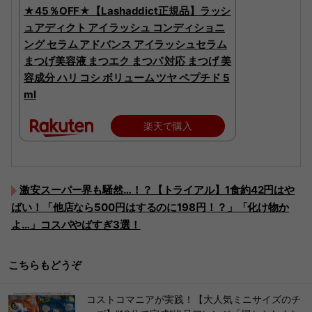
★45％OFF★【Lashaddict正規品】ラッシ
ュアディクト アイラッシュ コンディショニ
ング セラム アドバンス アイラッシュセラム
まつげ美容液 まつエク まつパ 対応 まつげ 美
容成分 ハリ コシ ボリューム ツヤ ペプチド 5
ml
楽天で購入
激安スーパー界も騒然…！？【トライアル】1食約42円はや
ばい！「他店なら500円はするのに198円！？」「化け物か
よ…」コスパやばすぎ3選！
こちらもどうぞ
コストコマニアが実践！【大人気ミニサイズのチ