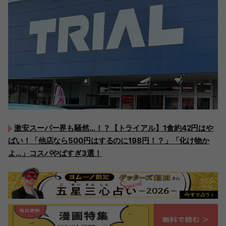
激安スーパー界も騒然…！？【トライアル】1食約42円はや
ばい！「他店なら500円はするのに198円！？」「化け物か
よ…」コスパやばすぎ3選！