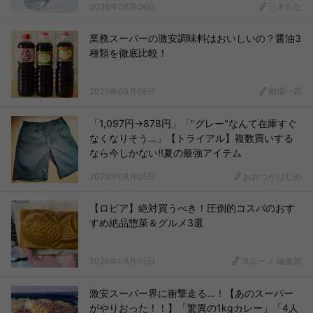
2026年08月06日
三木ちな
業務スーパーの激安調味料はおいしいの？醤油3
種類を徹底比較！
2026年08月06日
相場一花
「1,097円→878円」「"グレー"なんて在庫すぐ
なくなりそう…」【トライアル】複数買いする
なら今しかない!!夏の最強アイテム
2026年08月05日
おおつかはじめ
【ロピア】絶対買うべき！圧倒的コスパのおす
すめ絶品惣菜＆グルメ3選
2026年08月05日
ヨムーノ 編集部
激安スーパー界に衝撃走る…！【あのスーパー
がやりおった！！】「驚異の1kgカレー」「4人