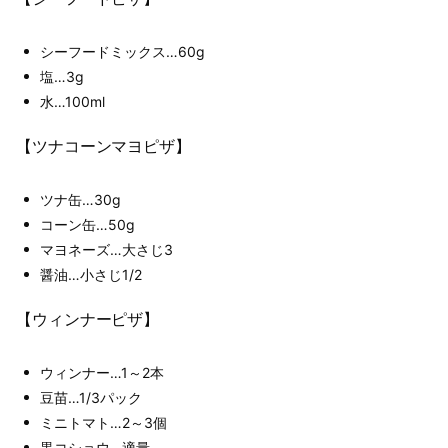
シーフードミックス…60g
塩…3g
水…100ml
【ツナコーンマヨピザ】
ツナ缶…30g
コーン缶…50g
マヨネーズ…大さじ3
醤油…小さじ1/2
【ウィンナーピザ】
ウィンナー…1～2本
豆苗…1/3パック
ミニトマト…2～3個
黒コショウ…適量