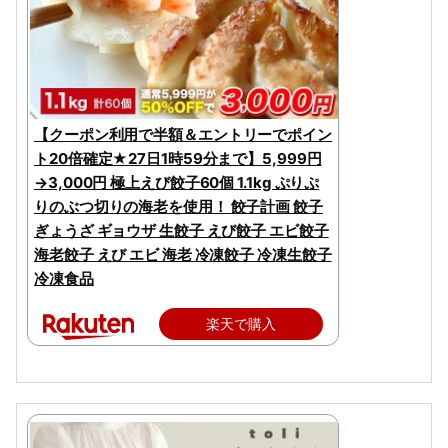
【クーポン利用で半額＆エントリーでポイン
ト20倍確定★27日1時59分まで】5,999円
→3,000円 極上えび餃子60個 1.1kg ぷりぷ
りのぶつ切りの海老を使用！ 餃子計画 餃子
ぎょうざ ギョウザ 生餃子 えび餃子 エビ餃子
海老餃子 えび エビ 海老 冷凍餃子 冷凍生餃子
冷凍食品
楽天で購入