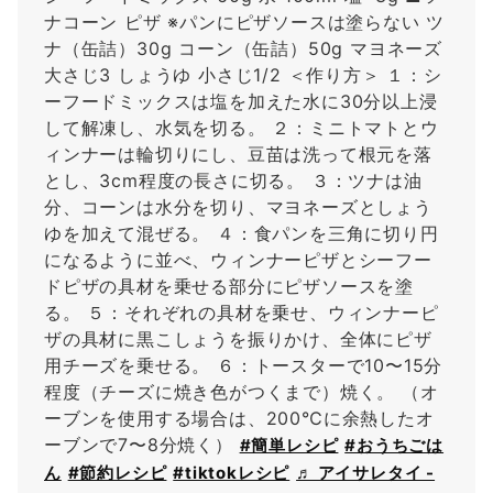
ナコーン ピザ ※パンにピザソースは塗らない ツ
ナ（缶詰）30g コーン（缶詰）50g マヨネーズ
大さじ3 しょうゆ 小さじ1/2 ＜作り方＞ １：シ
ーフードミックスは塩を加えた水に30分以上浸
して解凍し、水気を切る。 ２：ミニトマトとウ
ィンナーは輪切りにし、豆苗は洗って根元を落
とし、3cm程度の長さに切る。 ３：ツナは油
分、コーンは水分を切り、マヨネーズとしょう
ゆを加えて混ぜる。 ４：食パンを三角に切り円
になるように並べ、ウィンナーピザとシーフー
ドピザの具材を乗せる部分にピザソースを塗
る。 ５：それぞれの具材を乗せ、ウィンナーピ
ザの具材に黒こしょうを振りかけ、全体にピザ
用チーズを乗せる。 ６：トースターで10〜15分
程度（チーズに焼き色がつくまで）焼く。 （オ
ーブンを使用する場合は、200℃に余熱したオ
ーブンで7〜8分焼く）
#簡単レシピ
#おうちごは
ん
#節約レシピ
#tiktokレシピ
♬ アイサレタイ -