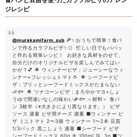
食パンと豆苗を使ったカラフルピザのアレン
ジレシピ
🍕✨おうちで簡単！食パ
@murakamifarm_sub
ンで作るカラフルピザ✨🍞 忙しい日でもパパッ
と作れる簡単レシピ！ お好きな具材をのせて、
自分だけのオリジナルピザを楽しんでみてはい
かが？💕 🌟 ウィンナーピザ：ジューシーなウィ
ンナー×フレッシュトマト🍅 🌟 シーフードピ
ザ：プリッとシーフードミックスがたまらない
🦐🐟 🌟 ツナコーンピザ：まろやかマヨ×しょ
うゆで間違いなしの味わい🌽🐟 ＜材料＞ 食パ
ン 3枚半（※大きさにより異なります。） ピザ
ソース 適量 ピザ用チーズ 適量 ■ウィンナー ピ
ザ ミニトマト 2〜3個 ウィンナー 1〜2本 豆苗
1/3パック 黒こしょう 適量 ■シーフード ピザ
シーフードミックス 60g 水 100ml 塩 3g ■ツ