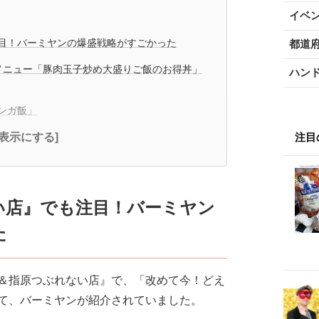
イベ
目！バーミヤンの爆盛戦略がすごかった
都道
盛メニュー「豚肉玉子炒め大盛りご飯のお得丼」
ハン
ンガ飯」
注目
全表示にする]
い店』でも注目！バーミヤン
た
坂上＆指原つぶれない店』で、「改めて今！どえ
して、バーミヤンが紹介されていました。