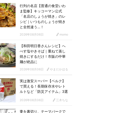
行列の名店【普通の食堂いわ
ま監修】キッコーマン公式
「名店のしょうが焼き」のレ
シピ｜いつものしょうが焼き
と全然違う…！
2026年08月06日
momo
【和田明日香さんレシピ】へ
べす塩やきそば｜重ねて蒸し
焼きにするだけ！市販の中華
麺が絶品に
2026年08月06日
やまだかほる
実は激安スーパー【ベルク】
で買える！長期保存水やレト
ルトなど「防災アイテム」3選
2026年08月06日
三木ちな
妻を裏切り、テーマパークで