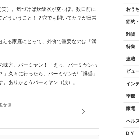
（笑）。気づけば炊飯器が空っぽ。数日前に
おう
ってどういうこと！？穴でも開いてた？が日常
節約
雑貨
を抱える家庭にとって、外食で重要なのは「満
特集
連載
の味方、バーミヤン！「えっ、バーミヤンっ
ビュ
？」久々に行ったら、バーミヤンが「爆盛」
す。ありがとうバーミヤン（涙）。
イン
季節
現女優
家電
ヘル
DIY