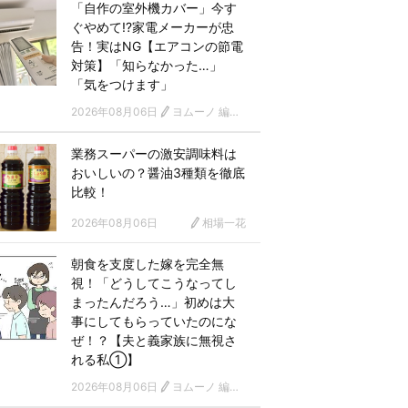
「自作の室外機カバー」今す
ぐやめて!?家電メーカーが忠
告！実はNG【エアコンの節電
対策】「知らなかった…」
「気をつけます」
2026年08月06日
ヨムーノ 編集部
業務スーパーの激安調味料は
おいしいの？醤油3種類を徹底
比較！
2026年08月06日
相場一花
朝食を支度した嫁を完全無
視！「どうしてこうなってし
まったんだろう…」初めは大
事にしてもらっていたのにな
ぜ！？【夫と義家族に無視さ
れる私①】
2026年08月06日
ヨムーノ 編集部 漫画チーム