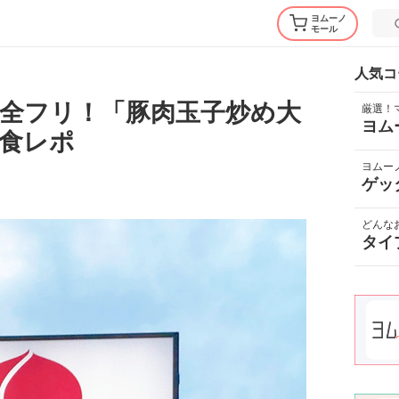
ヨムーノ
モール
人気コ
全フリ！「豚肉玉子炒め大
厳選！
ヨム
食レポ
ヨムー
ゲッ
どんな
タイ