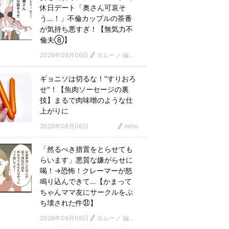
休日デート「奥さん可哀そ
う…！」不倫カップルの茶番
が気持ち悪すぎ！【無気力不
倫夫⑧】
2026年08月06日
ヨムーノ 編集部 漫画チーム
ギョニソは切るな！"すりおろ
せ"！【魚肉ソーセージの裏
技】まるで肉味噌のような仕
上がりに
2026年08月06日
miho
「然るべき措置をとらせても
らいます」悪質な嫌がらせに
喝！→恐怖！クレーマーが怒
鳴り込んできて…【かまって
ちゃんママ友にサークルをぶ
ち壊された件㉛】
2026年08月06日
ヨムーノ 編集部 漫画チーム