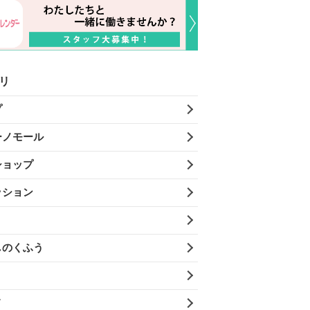
リ
プ
ーノモール
ショップ
ッション
しのくふう
メ