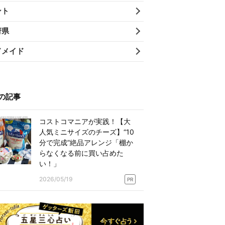
ント
府県
ドメイド
の記事
コストコマニアが実践！【大
人気ミニサイズのチーズ】“10
分で完成”絶品アレンジ「棚か
らなくなる前に買い占めた
い！」
2026/05/19
PR