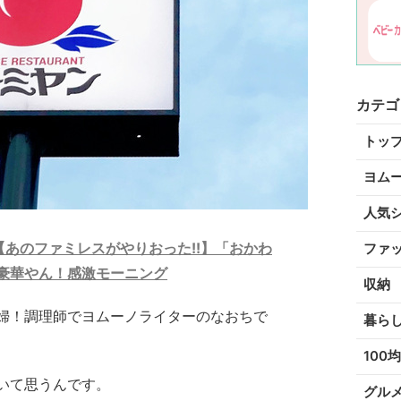
カテゴ
トッ
ヨム
人気
【あのファミレスがやりおった!!】「おかわ
ファ
豪華やん！感激モーニング
収納
婦！調理師でヨムーノライターのなおちで
暮ら
100均
いて思うんです。
グル