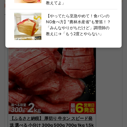
教えてよ」
合衆国はアメリカだけじゃない？世界に2つの意外な国名と
「日本」の由来雑学
【やってたら至急やめて！食パンの
NG食べ方】"農林水産省"も警笛！？
「みんなやりがちだけど」調理師の
教えに→「もう2度とやらない」
【ふるさと納税】 厚切り 牛タン スピード発
送 選べる 小分け 300g 500g 700g 1kg 1.5k