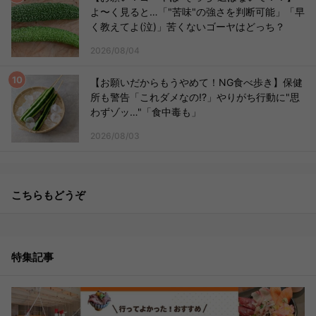
よ〜く見ると…「"苦味"の強さを判断可能」「早
く教えてよ(泣)」苦くないゴーヤはどっち？
2026/08/04
【お願いだからもうやめて！NG食べ歩き】保健
所も警告「これダメなの!?」やりがち行動に"思
わずゾッ…"「食中毒も」
2026/08/03
こちらもどうぞ
特集記事