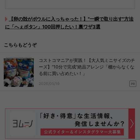
【卵の殻がボウルに入っちゃった！】"一瞬で取り出す"方法
に「へぇボタン」100回押したい！裏ワザ3選
こちらもどうぞ
コストコマニアが実践！【大人気ミニサイズのチ
ーズ】“10分で完成”絶品アレンジ「棚からなくな
る前に買い占めたい！」
2026/05/19
PR