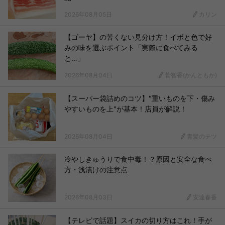
2026年08月05日
カリン
【ゴーヤ】の苦くない見分け方！イボと色で好
みの味を選ぶポイント「実際に食べてみる
と…」
2026年08月04日
菅智香(かんともか)
【スーパー袋詰めのコツ】"重いものを下・傷み
やすいものを上"が基本！店員が解説！
2026年08月04日
青髪のテツ
冷やしきゅうりで食中毒！？原因と安全な食べ
方・浅漬けの注意点
2026年08月03日
安達春香
【テレビで話題】スイカの切り方はこれ！手が