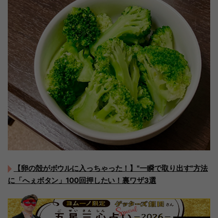
【卵の殻がボウルに入っちゃった！】"一瞬で取り出す"方法
に「へぇボタン」100回押したい！裏ワザ3選