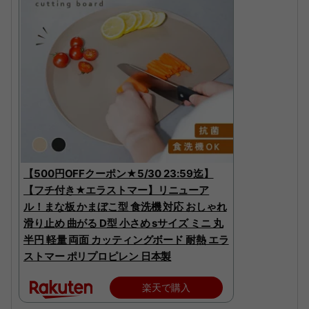
【500円OFFクーポン★5/30 23:59迄】
【フチ付き★エラストマー】リニューア
ル！まな板 かまぼこ型 食洗機 対応 おしゃれ
滑り止め 曲がる D型 小さめ sサイズ ミニ 丸
半円 軽量 両面 カッティングボード 耐熱 エラ
ストマー ポリプロピレン 日本製
楽天で購入