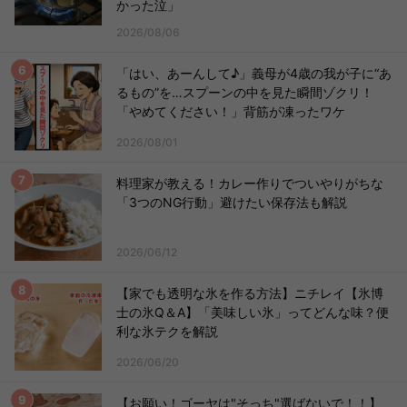
かった泣」
2026/08/06
「はい、あーんして♪」義母が4歳の我が子に“あ
るもの”を…スプーンの中を見た瞬間ゾクリ！
「やめてください！」背筋が凍ったワケ
2026/08/01
料理家が教える！カレー作りでついやりがちな
「3つのNG行動」避けたい保存法も解説
2026/06/12
【家でも透明な氷を作る方法】ニチレイ【氷博
士の氷Q＆A】「美味しい氷」ってどんな味？便
利な氷テクを解説
2026/06/20
【お願い！ゴーヤは"そっち"選ばないで！！】