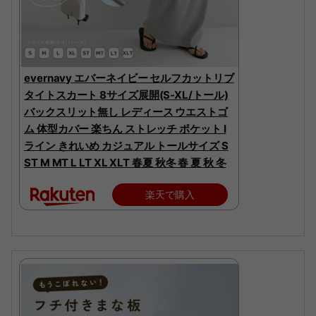
evernavy エバーネイビー セルフカットリブ
タイトスカート 8サイズ展開(S-XL/トール)
バックスリット無し レディース ウエストゴ
ム 体型カバー 楽ちん ストレッチ ポケット I
ライン きれいめ カジュアル トールサイズ S
ST M MT L LT XL XLT 春夏 秋冬 春 夏 秋 冬
楽天で購入