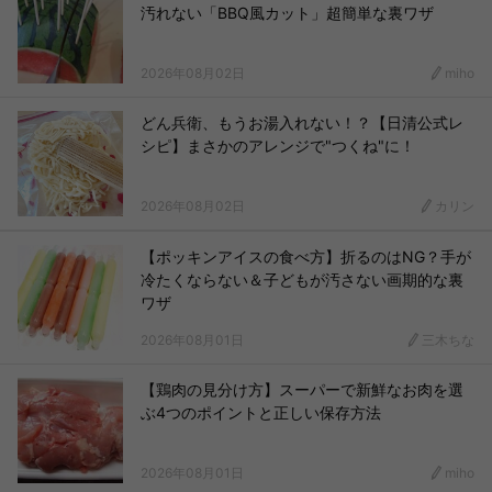
汚れない「BBQ風カット」超簡単な裏ワザ
2026年08月02日
miho
どん兵衛、もうお湯入れない！？【日清公式レ
シピ】まさかのアレンジで"つくね"に！
2026年08月02日
カリン
【ポッキンアイスの食べ方】折るのはNG？手が
冷たくならない＆子どもが汚さない画期的な裏
ワザ
2026年08月01日
三木ちな
【鶏肉の見分け方】スーパーで新鮮なお肉を選
ぶ4つのポイントと正しい保存方法
2026年08月01日
miho