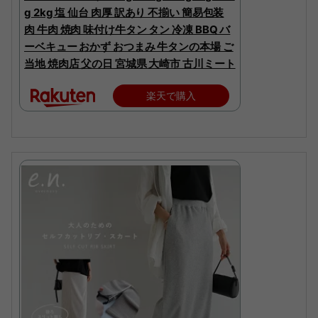
g 2kg 塩 仙台 肉厚 訳あり 不揃い 簡易包装
肉 牛肉 焼肉 味付け牛タン タン 冷凍 BBQ バ
ーベキュー おかず おつまみ 牛タンの本場 ご
当地 焼肉店 父の日 宮城県 大崎市 古川ミート
楽天で購入