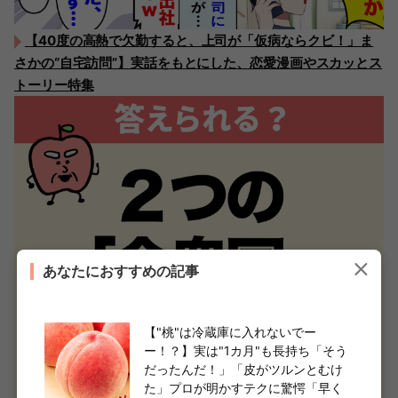
【40度の高熱で欠勤すると、上司が「仮病ならクビ！」ま
さかの“自宅訪問”】実話をもとにした、恋愛漫画やスカッとス
トーリー特集
あなたにおすすめの記事
【"桃"は冷蔵庫に入れないでー
ー！？】実は"1カ月"も長持ち「そう
だったんだ！」「皮がツルンとむけ
た」プロが明かすテクに驚愕「早く