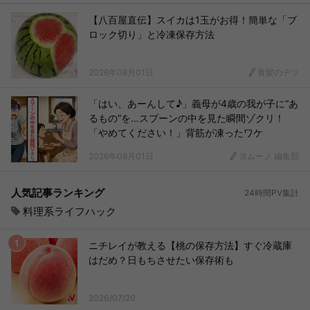
【八百屋直伝】スイカは1玉がお得！簡単な「ブ
ロック切り」と冷凍保存方法
2026年08月01日
青髪のテツ
「はい、あーんして♪」義母が4歳の我が子に“あ
るもの”を…スプーンの中を見た瞬間ゾクリ！
「やめてください！」背筋が凍ったワケ
2026年08月01日
ヨムーノ 編集部
人気記事ランキング
24時間PV集計
料理系ライフハック
ニチレイが教える【桃の保存方法】すぐ冷蔵庫
はだめ？日もちさせたい保存術も
2026/07/20