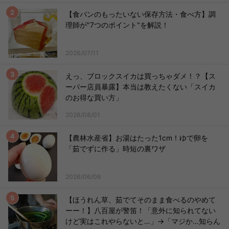
【食パンのもったいない保存方法・食べ方】調
理師が"7つのポイント"を解説！
2026/07/11
えっ、ブロックスイカは買っちゃダメ！？【ス
ーパー店員暴露】本当は教えたくない「スイカ
のお得な買い方」
2026/08/01
【農林水産省】お湯はたった1cm！ゆで卵を
「茹でずに作る」時短の裏ワザ
2026/06/06
【ほうれん草、茹でてそのまま食べるのやめて
ーー！】八百屋が警笛！「意外に知られてない
けど実はこれやらないと…」→「マジか…知らん